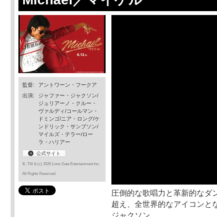
監督:
アントワーン・フークア
出演:
ジャファー・ジャクソン/
ジュリアーノ・クルー・
ヴァルディ/コールマン・
ドミンゴ/ニア・ロング/ケ
ンドリック・サンプソン/
マイルズ・テラー/ロー
ラ・ハリアー
公式サイト
®, TM & (c) 2026 Lions Gate Entertainment Inc.
All Rights Reserved.
圧倒的な歌唱力と革新的なダ
超え、全世界的なアイコンとな
ジャクソン。