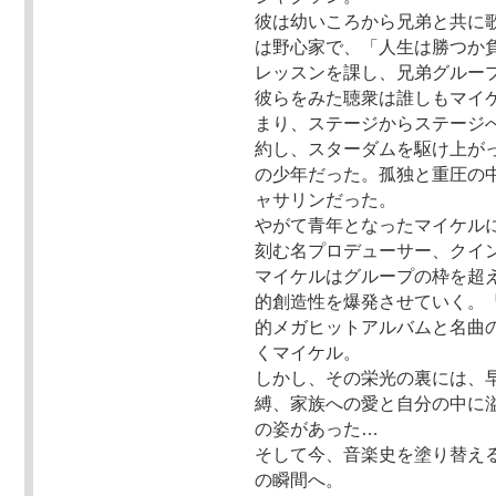
彼は幼いころから兄弟と共に
は野心家で、「人生は勝つか
レッスンを課し、兄弟グループ
彼らをみた聴衆は誰しもマイ
まり、ステージからステージ
約し、スターダムを駆け上が
の少年だった。孤独と重圧の
ャサリンだった。
やがて青年となったマイケル
刻む名プロデューサー、クイ
マイケルはグループの枠を超
的創造性を爆発させていく。
的メガヒットアルバムと名曲
くマイケル。
しかし、その栄光の裏には、
縛、家族への愛と自分の中に
の姿があった…
そして今、音楽史を塗り替える
の瞬間へ。