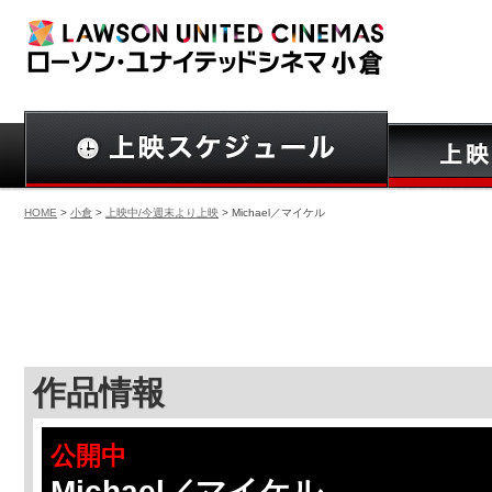
HOME
>
小倉
>
上映中/今週末より上映
> Michael／マイケル
作品情報
公開中
Michael／マイケル