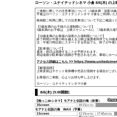
ローソン・ユナイテッドシネマ 小倉 8/6(木) の
ご来館に際しての注意事項について（3歳未満・深夜18歳未満
平素はローソン・ユナイテッドシネマ 小倉をご利用いた
映画館ご利用に際しての注意事項について下記ご確認く
【3歳未満のお子様の入場制限について】
3歳未満のお子様は、上映スケジュールに 「3歳未満入
【18歳未満のお客様の深夜の入場制限について】
終了時間が午後11時を越える上映は保護者同伴でも18
注：午後11時以前にスタートする作品でも、終了が午後
【駐車場について】
週末・祝日は混雑することが予想されます。
周辺道路や駐車場の混雑が予想されるため、事前にホー
アクセス詳細はこちら
【劇場混雑】
上映直前はチケット発券機や売店が混雑する場合がござ
お客様のご来館、心よりお待ち申し上げます。
ローソン・ユナイテッドシネマ小倉
8/6(木)
[9:00開館]
【抱っこdeシネマ】モアナと伝説の海（吹替）
3Screen
10:15
(12:25)
モアナと伝説の海 IMAX（字幕）
1Screen
12:15
17:45
(14:25)
(19:55)