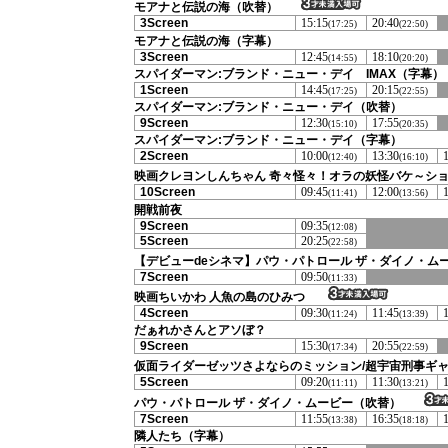
モアナと伝説の海（吹替）
3Screen
15:15
20:40
(17:25)
(22:50)
モアナと伝説の海（字幕）
3Screen
12:45
18:10
(14:55)
(20:20)
スパイダーマン:ブランド・ニュー・デイ IMAX（字幕）
1Screen
14:45
20:15
(17:25)
(22:55)
スパイダーマン:ブランド・ニュー・デイ（吹替）
9Screen
12:30
17:55
(15:10)
(20:35)
スパイダーマン:ブランド・ニュー・デイ（字幕）
2Screen
10:00
13:30
(12:40)
(16:10)
映画クレヨンしんちゃん 奇々怪々！オラの妖怪バケ～シ
10Screen
09:45
12:00
(11:41)
(13:56)
開戦前夜
9Screen
09:35
(12:08)
5Screen
20:25
(22:58)
【デビューdeシネマ】パウ・パトロール ザ・ダイノ・ム
7Screen
09:50
(11:33)
映画ちいかわ 人魚の島のひみつ
4Screen
09:30
11:45
(11:24)
(13:39)
だぁれかさんとアソぼ？
9Screen
15:30
20:55
(17:34)
(22:59)
仮面ライダーゼッツさよならのミッション/超宇宙刑事ギャ
5Screen
09:20
11:30
(11:11)
(13:21)
パウ・パトロール ザ・ダイノ・ムービー（吹替）
7Screen
11:55
16:35
(13:38)
(18:18)
隣人たち（字幕）