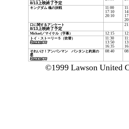
8/13上映終了予定
11:00
11
キングダム 魂の決戦
17:10
14
20:10
17
20
21
口に関するアンケート
8/13上映終了予定
12:15
12
Michael／マイケル（字幕）
11:30
11
トイ・ストーリー５（吹替）
13:50
13
16:35
16
08:40
08
それいけ！アンパンマン パンタンと約束の
星
©1999 Lawson United Cin