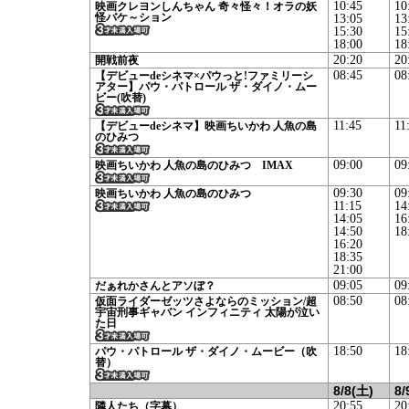
10:45
10
映画クレヨンしんちゃん 奇々怪々！オラの妖
怪バケ～ション
13:05
13
15:30
15
18:00
18
20:20
20
開戦前夜
08:45
08
【デビューdeシネマ×パウっと!ファミリーシ
アター】パウ・パトロール ザ・ダイノ・ムー
ビー(吹替)
11:45
11
【デビューdeシネマ】映画ちいかわ 人魚の島
のひみつ
09:00
09
映画ちいかわ 人魚の島のひみつ IMAX
09:30
09
映画ちいかわ 人魚の島のひみつ
11:15
14
14:05
16
14:50
18
16:20
18:35
21:00
09:05
09
だぁれかさんとアソぼ？
08:50
08
仮面ライダーゼッツさよならのミッション/超
宇宙刑事ギャバン インフィニティ 太陽が泣い
た日
18:50
18
パウ・パトロール ザ・ダイノ・ムービー（吹
替）
8/8(土)
8/
20:55
20
隣人たち（字幕）