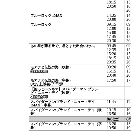
18:15
15
20:50
18
20
14:35
14
ブルーロック IMAX
20:00
20
09:15
09
ブルーロック
12:00
12
15:00
15
17:45
17
20:30
20
09:45
09
あの星が降る丘で、君とまた出会いたい。
12:35
12
15:20
15
18:15
18
20:35
20
09:20
09
モアナと伝説の海（吹替）
15:15
15
20:40
20
17:50
17
モアナと伝説の海（字幕）
8/13上映終了予定
【抱っこdeシネマ】スパイダーマン:ブラン
ド・ニュー・デイ（吹替）
11:35
11
スパイダーマン:ブランド・ニュー・デイ
IMAX（字幕）
10:15
10
スパイダーマン:ブランド・ニュー・デイ（吹
替）
16:50
16
8/8(土)
8/
13:20
13
スパイダーマン:ブランド・ニュー・デイ（字
幕）
19:50
19