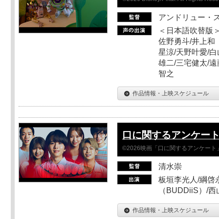
アンドリュー・
＜日本語吹替版＞
佐野勇斗/井上和
星涼/天野叶愛/白
雄二/三宅健太/遠
智之
作品情報・上映スケジュール
口に関するアンケー
©2026映画「口に関するアンケー
清水崇
板垣李光人/綱啓永
（BUDDiiS）/
作品情報・上映スケジュール