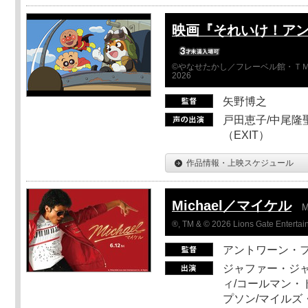
映画『それいけ！ア
©やなせたかし／フレーベル館・ＴＭ
2026
矢野博之
戸田恵子/中尾隆聖
（EXIT）
作品情報・上映スケジュール
Michael／マイケル
M
®, TM & © 2026 Lions Gate Entertain
アントワーン・
ジャファー・ジ
ィ/コールマン・
プソン/マイルズ