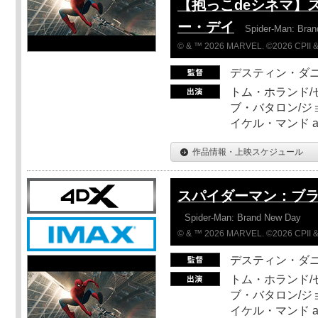
【抱っこdeシネマ】
ー・デイ
Spider-Man: Bra
© & ™ 2026 MARVEL. ©2026 CPII &
デスティン・ダ
トム・ホランド/
ブ・バタロン/ジ
イケル・マンド a
作品情報・上映スケジュール
スパイダーマン：ブ
Spider-Man: Brand New Day
© & ™ 2026 MARVEL. ©2026 CPII &
デスティン・ダ
トム・ホランド/
ブ・バタロン/ジ
イケル・マンド a