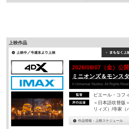
上映作品
2026/08/07（金）公
ミニオンズ＆モンス
© Universal Studios. All Rights Rese
ピエール・コフ
＜日本語吹替版＞
リィズ）/寺家（バ
作品情報・上映スケジュール