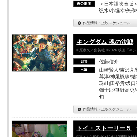
＜日本語吹替版＞
颯水/小堀幸/矢
作品情報・上映スケジュール
キングダム 魂の決戦
©原泰久／集英社 ©2026 映画「
佐藤信介
山崎賢人/吉沢亮/
尊淳/神尾楓珠/結
珠/山田裕貴/坂口
彌十郎/笹野高史/
旬
作品情報・上映スケジュール
トイ・ストーリー５
©2026 Disney/Pixar. All Rights Rese