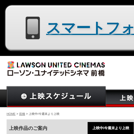
スマートフォン用サイトはコチラ
HOME
>
前橋
> 上映中/今週末より上映
上映作品のご案内
上映中/今週末より上映