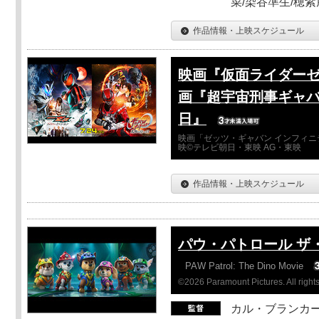
菜/染谷準生/穂紫
作品情報・上映スケジュール
映画『仮面ライダーゼ
画『超宇宙刑事ギャバ
日』
映画「ゼッツ・ギャバン インフィニ
映©テレビ朝日・東映 AG・東映
作品情報・上映スケジュール
パウ・パトロール ザ
PAW Patrol: The Dino Movie
©2026 Paramount Pictures. All rights
カル・ブランカ