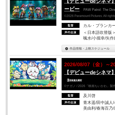
【デビューdeシネマ
ービー
PAW Patrol: The Din
©2026 Paramount Pictures. All rights
カル・ブランカ
＜日本語吹替版＞
颯水/小堀幸/矢
作品情報・上映スケジュール
2026/08/07（金）～2
【デビューdeシネマ
©ナガノ / 2026「映画ちいかわ」
及川啓
青木遥/田中誠人/
美由利/春海百乃