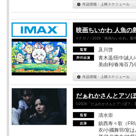
作品情報・上映スケジュール
映画ちいかわ 人魚の
©ナガノ / 2026「映画ちいかわ」
及川啓
青木遥/田中誠人/
美由利/春海百乃
作品情報・上映スケジュール
だぁれかさんとアソ
©2026「だぁれかさんとアソぼ？」
清水崇
鎮西寿々歌（FRUI
衣/小國舞羽/室