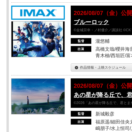
2026/08/07（金）公
ブルーロック
©金城宗幸・ノ村優介／講談社 ©CK 
瀧悠輔
高橋文哉/櫻井海音
青木柚/西垣匠/富
作品情報・上映スケジュール
2026/08/07（金）公
あの星が降る丘で、
©2026「あの星が降る丘で、君と
新城毅彦
福原遥/細田佳央太
嶋朋子/水上恒司