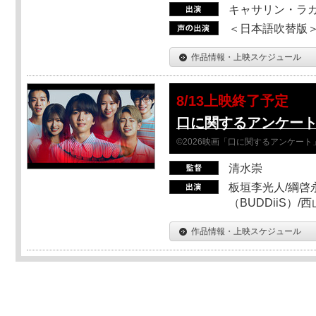
キャサリン・ラガ
＜日本語吹替版＞T
作品情報・上映スケジュール
8/13上映終了予定
口に関するアンケー
©2026映画「口に関するアンケー
清水崇
板垣李光人/綱啓永
（BUDDiiS）/
作品情報・上映スケジュール