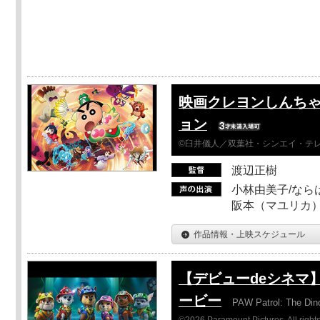
映画クレヨンしんちゃ
ョン
©臼井儀人／双葉社・シンエイ・テレビ
渡辺正樹
小林由美子/なら
阪本（マユリカ）
作品情報・上映スケジュール
【デビューdeシネマ
ービー
PAW Patrol: The Din
©2026 Paramount Pictures. All rights