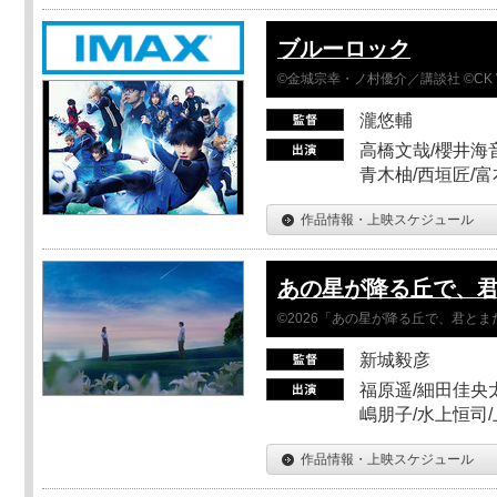
ブルーロック
©金城宗幸・ノ村優介／講談社 ©CK 
瀧悠輔
高橋文哉/櫻井海音
青木柚/西垣匠/富
作品情報・上映スケジュール
あの星が降る丘で、
©2026「あの星が降る丘で、君と
新城毅彦
福原遥/細田佳央太
嶋朋子/水上恒司
作品情報・上映スケジュール