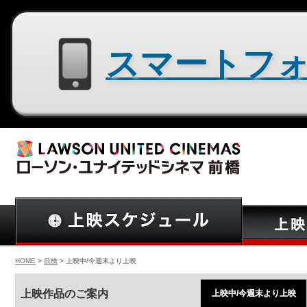
スマートフォン用サイトはコチラ
HOME
>
前橋
> 上映中/今週末より上映
上映作品のご案内
上映中/今週末より上映