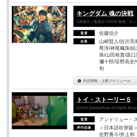
キングダム 魂の決戦
©原泰久／集英社 ©2026 映画「
佐藤信介
山崎賢人/吉沢亮/
尊淳/神尾楓珠/結
珠/山田裕貴/坂口
彌十郎/笹野高史/
旬
作品情報・上映スケジュール
トイ・ストーリー５
©2026 Disney/Pixar. All Rights Rese
アンドリュー・
＜日本語吹替版＞
佐野勇斗/井上和