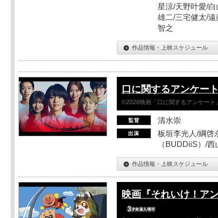
星涼/天野叶愛/白
雄二/三宅健太/遠
智之
作品情報・上映スケジュール
口に関するアンケー
©2026映画「口に関するアンケー
清水崇
板垣李光人/綱啓永
（BUDDiiS）/
作品情報・上映スケジュール
映画『それいけ！ア