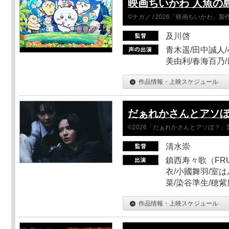
映画ちいかわ 人魚の
©ナガノ / 2026「映画ちいかわ」
及川啓
青木遥/田中誠人/
美由利/春海百乃
作品情報・上映スケジュール
だぁれかさんとアソ
©2026「だぁれかさんとアソぼ？」
清水崇
鎮西寿々歌（FRUI
衣/小國舞羽/室
菜/染谷準生/穂紫
作品情報・上映スケジュール