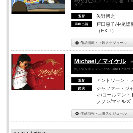
©やなせたかし／フレーベル館・ＴＭ
2026
矢野博之
戸田恵子/中尾隆聖
（EXIT）
作品情報・上映スケジュール
Michael／マイケル
M
®, TM & © 2026 Lions Gate Entertain
アントワーン・
ジャファー・ジ
ィ/コールマン・
プソン/マイルズ
作品情報・上映スケジュール