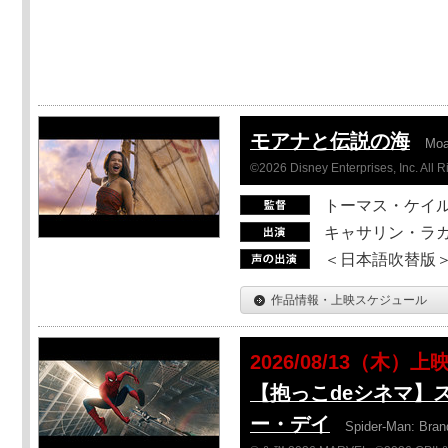
モアナと伝説の海
Mo
©2026 Disney Enterprises, Inc. All 
トーマス・ケイ
キャサリン・ラガ
＜日本語吹替版＞T
作品情報・上映スケジュール
2026/08/13（木）上
【抱っこdeシネマ】
ー・デイ
Spider-Man: Bra