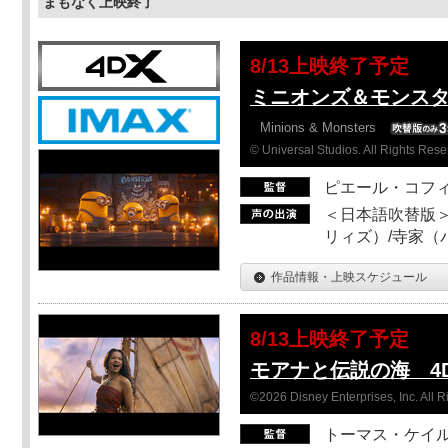
まもなく上映終了
8/13上映終了予定
ミニオンズ＆モンスタ
Minions & Monsters
© Universal Studios. All Rights Rese
ピエール・コフ
＜日本語吹替版＞
リィズ）/寺家（バ
作品情報・上映スケジュール
8/13上映終了予定
モアナと伝説の海 4D
©2026 Disney Enterprises, Inc. All 
トーマス・ケイ