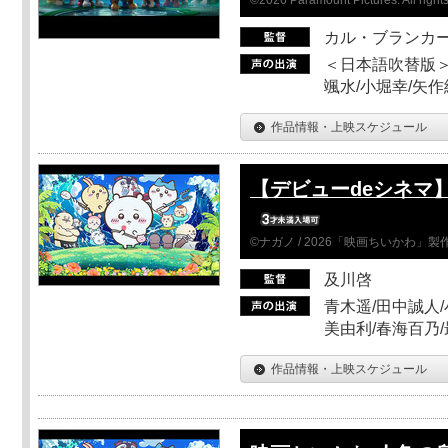
カル・ブランカ
＜日本語吹替版＞
颯水/小堀幸/矢
作品情報・上映スケジュール
【デビューdeシネマ
©ナガノ / 2026「映画ちいかわ」
及川啓
青木遥/田中誠人/
美由利/春海百乃
作品情報・上映スケジュール