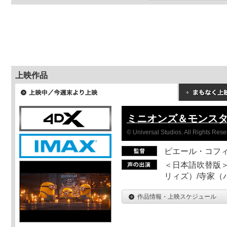
上映作品
ミニオンズ＆モンス
© Universal Studios. All Rights Rese
ピエール・コフ
＜日本語吹替版＞
リィズ）/寺家（バ
作品情報・上映スケジュール