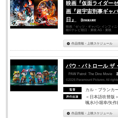
映画『仮面ライダーゼ
画『超宇宙刑事ギャバ
日』
映画「ゼッツ・ギャバン インフィニ
映©テレビ朝日・東映 AG・東映
作品情報・上映スケジュール
パウ・パトロール ザ
PAW Patrol: The Dino Movie
©2026 Paramount Pictures. All rights
カル・ブランカ
＜日本語吹替版＞
颯水/小堀幸/矢
作品情報・上映スケジュール