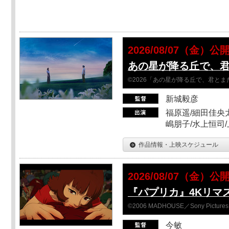
2026/08/07（金）公
あの星が降る丘で、
©2026「あの星が降る丘で、君と
新城毅彦
福原遥/細田佳央太
嶋朋子/水上恒司
作品情報・上映スケジュール
2026/08/07（金）公
『パプリカ』4Kリマ
©2006 MADHOUSE／Sony Pictures En
今敏