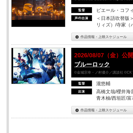
ピエール・コフ
＜日本語吹替版＞
リィズ）/寺家（バ
作品情報・上映スケジュール
2026/08/07（金）公
ブルーロック
©金城宗幸・ノ村優介／講談社 ©CK 
瀧悠輔
高橋文哉/櫻井海音
青木柚/西垣匠/富
作品情報・上映スケジュール