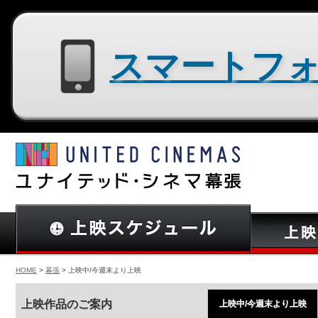
スマートフォン用サイトはコチラ
HOME
>
幕張
> 上映中/今週末より上映
上映作品のご案内
上映中/今週末より上映