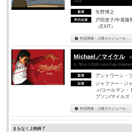
2026
矢野博之
戸田恵子/中尾隆聖
（EXIT）
作品情報・上映スケジュール
Michael／マイケル
M
®, TM & © 2026 Lions Gate Entertain
アントワーン・
ジャファー・ジ
ィ/コールマン・
プソン/マイルズ
作品情報・上映スケジュール
まもなく上映終了