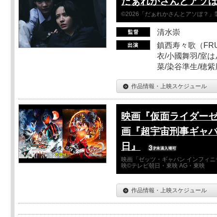
だぁれかさんとアソ
©2026「だぁれかさんとアソぼ？」
清水崇
鎮西寿々歌（FRUI
衣/小國舞羽/室
菜/染谷準生/穂紫
作品情報・上映スケジュール
映画『仮面ライダーゼ
画『超宇宙刑事ギャバ
日』
映画「ゼッツ・ギャバン インフィニ
映©テレビ朝日・東映 AG・東映
作品情報・上映スケジュール