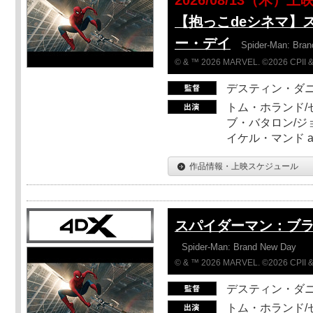
【抱っこdeシネマ】
ー・デイ
Spider-Man: Bra
© & ™ 2026 MARVEL. ©2026 CPII &
デスティン・ダ
トム・ホランド/
ブ・バタロン/ジ
イケル・マンド a
作品情報・上映スケジュール
スパイダーマン：ブ
Spider-Man: Brand New Day
© & ™ 2026 MARVEL. ©2026 CPII &
デスティン・ダ
トム・ホランド/