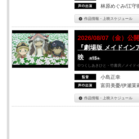
林原めぐみ/江守
作品情報・上映スケジュール
2026/08/07（金）公
『劇場版 メイドイン
映
©つくしあきひと・竹書房／メイド
小島正幸
富田美憂/伊瀬茉
作品情報・上映スケジュール