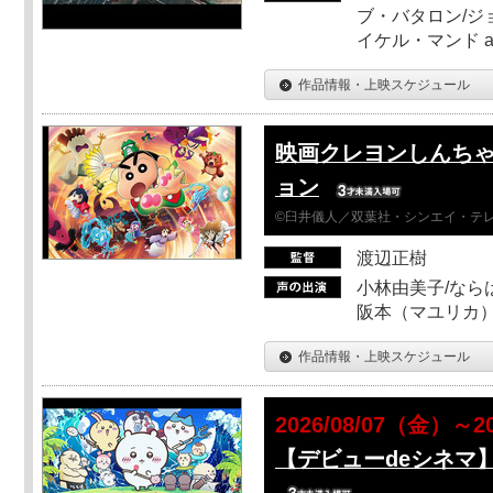
ブ・バタロン/ジ
イケル・マンド a
作品情報・上映スケジュール
映画クレヨンしんちゃ
ョン
©臼井儀人／双葉社・シンエイ・テレビ
渡辺正樹
小林由美子/なら
阪本（マユリカ）
作品情報・上映スケジュール
2026/08/07（金）～2
【デビューdeシネマ