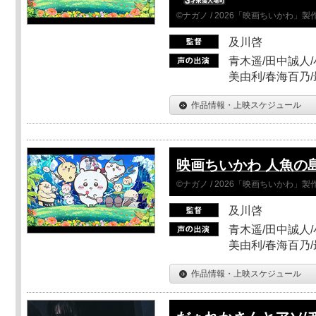
©ナガノ / 2026「映画ちいかわ」
及川啓
青木遥/田中誠人/
美由利/春海百乃
作品情報・上映スケジュール
映画ちいかわ 人魚の
©ナガノ / 2026「映画ちいかわ」
及川啓
青木遥/田中誠人/
美由利/春海百乃
作品情報・上映スケジュール