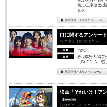
雄二/三宅健太/遠
智之
作品情報・上映スケジュール
口に関するアンケー
©2026映画「口に関するアンケー
清水崇
板垣李光人/綱啓永
（BUDDiiS）/
作品情報・上映スケジュール
映画『それいけ！ア
©やなせたかし／フレーベル館・ＴＭ