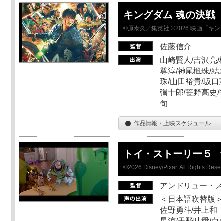
キングダム 魂の決戦
©原泰久／集英社 ©2026 映画「
佐藤信介
山崎賢人/吉沢亮/
尊淳/神尾楓珠/結
珠/山田裕貴/坂口
彌十郎/笹野高史/
旬
作品情報・上映スケジュール
トイ・ストーリー５
©2026 Disney/Pixar. All Rights Rese
アンドリュー・
＜日本語吹替版＞
佐野勇斗/井上和
星涼/天野叶愛/白