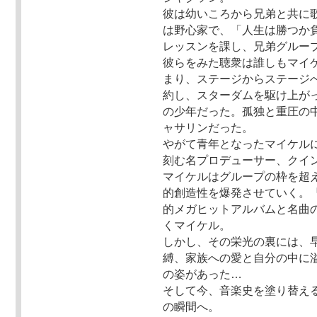
彼は幼いころから兄弟と共に
は野心家で、「人生は勝つか
レッスンを課し、兄弟グループ
彼らをみた聴衆は誰しもマイ
まり、ステージからステージ
約し、スターダムを駆け上が
の少年だった。孤独と重圧の
ャサリンだった。
やがて青年となったマイケル
刻む名プロデューサー、クイ
マイケルはグループの枠を超
的創造性を爆発させていく。
的メガヒットアルバムと名曲
くマイケル。
しかし、その栄光の裏には、
縛、家族への愛と自分の中に
の姿があった…
そして今、音楽史を塗り替える
の瞬間へ。