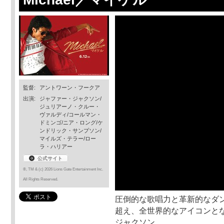
監督:
アントワーン・フークア
出演:
ジャファー・ジャクソン/
ジュリアーノ・クルー・
ヴァルディ/コールマン・
ドミンゴ/ニア・ロング/ケ
ンドリック・サンプソン/
マイルズ・テラー/ロー
ラ・ハリアー
公式サイト
®, TM & (c) 2026 Lions Gate Entertainment Inc.
All Rights Reserved.
圧倒的な歌唱力と革新的なダ
超え、全世界的なアイコンとな
ジャクソン。