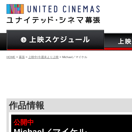
HOME
>
幕張
>
上映中/今週末より上映
> Michael／マイケル
作品情報
公開中
Michael／マイケル