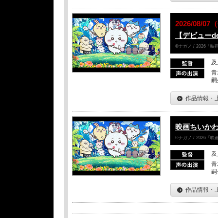
2026/08/0
【デビューd
©ナガノ / 2026
及
青
嗣
作品情報・
映画ちいかわ
©ナガノ / 2026
及
青
嗣
作品情報・