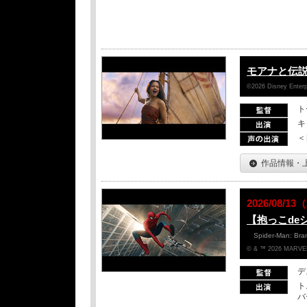
モアナと伝
©2026 Disney Enterpr
ト
キ
＜
作品情報・
2026/08/
【抱っこde
Spider-Man: Br
© & ™ 2026 MARVEL
デ
ト
バ