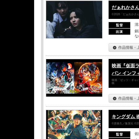
だぁれかさ
©2026「だぁれか
清
鎮
な
作品情報・
映画『仮面
バン インフ
映画「ゼッツ・ギャバ
映
作品情報・
キングダム 
©原泰久／集英社 ©2
佐