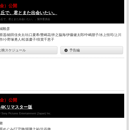
07（金）公開
る丘で、君とまた出会いたい。
降る丘で、君とまた出会いたい。」製作委員会
城毅彦
原遥/細田佳央太/出口夏希/豊嶋花/井之脇海/伊藤健太郎/中嶋朋子/水上恒司/上川
作/小野塚勇人/松坂慶子/倍賞千恵子
上映スケジュール
予告編
07（金）公開
4Kリマスター版
y Pictures Entertainment (Japan) Inc.
敏
原めぐみ/江守徹/堀勝之祐/古谷徹