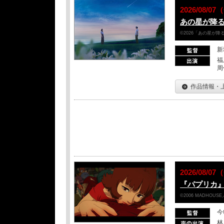
2026/08/
あの星が降
©2026「あの星が
新
福
周
作品情報・
2026/08/
『パプリカ』
©2006 MADHOUSE／Son
今
林