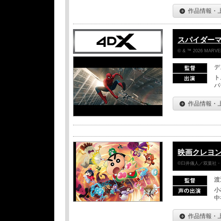
作品情報・
スパイダー
© & ™ 2026 MARVEL
デ
ト
バ
作品情報・
映画クレヨン
©臼井儀人／双葉社・シ
渡
小
中
作品情報・