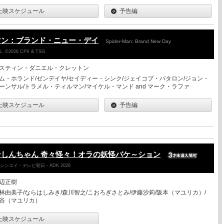
上映スケジュール
予告編
マン：ブランド・ニュー・デイ
Spider-Man: Brand New Day
. ©2026 CPII & TSG.
スティン・ダニエル・クレットン
ム・ホランド/ゼンデイヤ/セイディー・シンク/ジェイコブ・バタロン/ジョン・
ーンサル/トラメル・ティルマン/マイケル・マンド and マーク・ラファ
上映スケジュール
予告編
しんちゃん 奇々怪々！オラの妖怪バケ～ション
ンエイ・テレビ朝日・ADK 2026
辺正樹
林由美子/ならはしみき/森川智之/こおろぎさとみ/伊藤沙莉/阪本（マユリカ）/
谷（マユリカ）
上映スケジュール