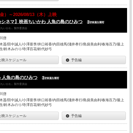
7（金）～2026/08/13（木）上映
eシネマ】映画ちいかわ 人魚の島のひみつ
「映画ちいかわ」製作委員会
川啓
木遥/田中誠人/小澤亜李/井口裕香/内田雄馬/淺井孝行/島袋美由利/春海百乃/最上
生/鈴木みのり/寺澤百花/鈴代紗弓
上映スケジュール
予告編
 人魚の島のひみつ
「映画ちいかわ」製作委員会
川啓
木遥/田中誠人/小澤亜李/井口裕香/内田雄馬/淺井孝行/島袋美由利/春海百乃/最上
生/鈴木みのり/寺澤百花/鈴代紗弓
上映スケジュール
予告編