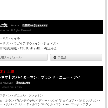
説の海
Moana
ises, Inc. All Rights Reserved.
ーマス・ケイル
ャサリン・ラガイア/ドウェイン・ジョンソン
日本語吹替版＞TSUZUMI（ME:I）/尾上松也
上映スケジュール
予告編
13（木）上映
シネマ】スパイダーマン：ブランド・ニュー・デイ
and New Day
. ©2026 CPII & TSG.
スティン・ダニエル・クレットン
ム・ホランド/ゼンデイヤ/セイディー・シンク/ジェイコブ・バタロン/ジョン・
ーンサル/トラメル・ティルマン/マイケル・マンド and マーク・ラファ