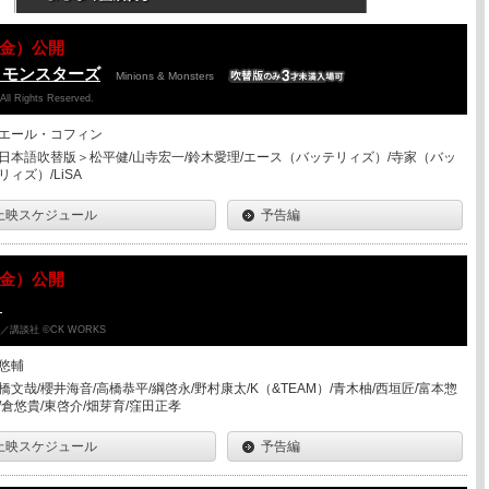
07（金）公開
＆モンスターズ
Minions & Monsters
 All Rights Reserved.
エール・コフィン
日本語吹替版＞松平健/山寺宏一/鈴木愛理/エース（バッテリィズ）/寺家（バッ
リィズ）/LiSA
上映スケジュール
予告編
07（金）公開
ク
講談社 ©CK WORKS
悠輔
橋文哉/櫻井海音/高橋恭平/綱啓永/野村康太/K（&TEAM）/青木柚/西垣匠/富本惣
/倉悠貴/東啓介/畑芽育/窪田正孝
上映スケジュール
予告編