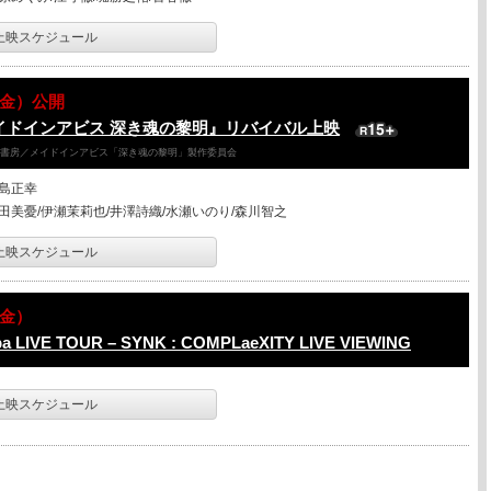
上映スケジュール
07（金）公開
イドインアビス 深き魂の黎明』リバイバル上映
竹書房／メイドインアビス「深き魂の黎明」製作委員会
島正幸
田美憂/伊瀬茉莉也/井澤詩織/水瀬いのり/森川智之
上映スケジュール
7（金）
spa LIVE TOUR – SYNK : COMPLaeXITY LIVE VIEWING
上映スケジュール