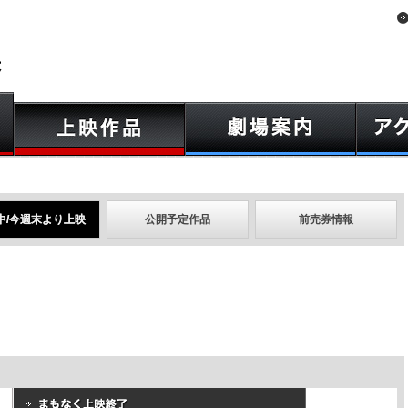
中/今週末より上映
公開予定作品
前売券情報