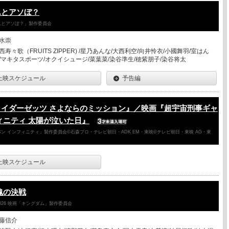
んとアソぼ？
さんとアソぼ？」製作委員会
水崇
西寿々歌（FRUITS ZIPPER) /星乃あんな/大西利空/向井怜衣/小國舞羽/室はん
/マキタスポーツ/オクイシュージ/菜葉菜/染谷準生/穂紫朋子/染谷将太
上映スケジュール
予告編
ライダーゼッツ さよならのミッション』／映画『超宇宙刑事ギャ
ィニティ 太陽が泣いた日』
ン インフィニティ」製作委員会©石森プロ・テレビ朝日・ADK EM・東映©テレビ朝日・東映 AG・東
上映スケジュール
魂の決戦
026 映画「キングダム」製作委員会
藤信介