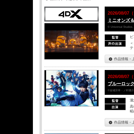
2026/08/
ミニオンズ
© Universal Studios.
ピ
＜
テ
作品情報・
2026/08/
ブルーロッ
©金城宗幸・ノ村優介／
瀧
高
昭
作品情報・