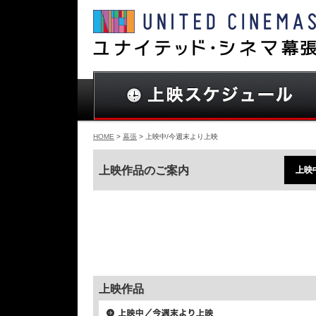
HOME
>
幕張
> 上映中/今週末より上映
上映作品のご案内
上映
上映作品