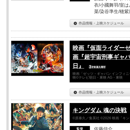
衣/小國舞羽/室
菜/染谷準生/穂紫
作品情報・上映スケジュール
映画『仮面ライダーゼ
画『超宇宙刑事ギャバ
日』
映画「ゼッツ・ギャバン インフィニ
映©テレビ朝日・東映 AG・東映
作品情報・上映スケジュール
キングダム 魂の決戦
©原泰久／集英社 ©2026 映画「
佐藤信介