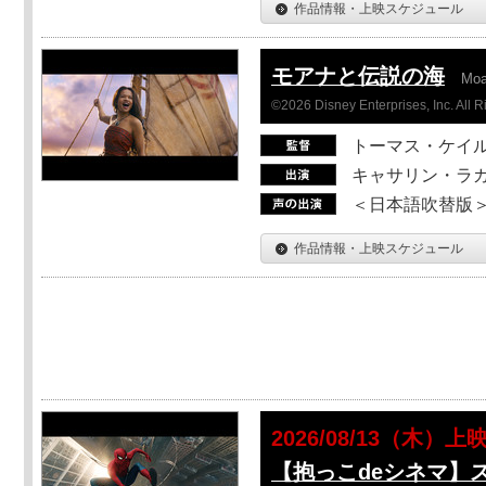
作品情報・上映スケジュール
モアナと伝説の海
Mo
©2026 Disney Enterprises, Inc. All 
トーマス・ケイ
キャサリン・ラガ
＜日本語吹替版＞T
作品情報・上映スケジュール
2026/08/13（木）上
【抱っこdeシネマ】