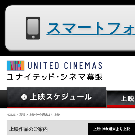
スマートフォン用サイトはコチラ
HOME
>
幕張
> 上映中/今週末より上映
上映作品のご案内
上映中/今週末より上映