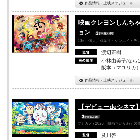
作品情報・上映スケジュール
映画クレヨンしんちゃ
ョン
©臼井儀人／双葉社・シンエイ・テレビ
渡辺正樹
小林由美子/なら
阪本（マユリカ）
作品情報・上映スケジュール
【デビューdeシネマ
©ナガノ / 2026「映画ちいかわ」
及川啓