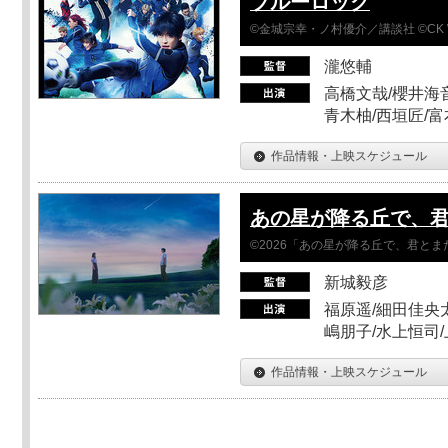
ブルーロック
©金城宗幸・ノ村優介／講談社 ©CK 
瀧悠輔
高橋文哉/櫻井海音
青木柚/西垣匠/富
作品情報・上映スケジュール
あの星が降る丘で、
©2026「あの星が降る丘で、君と
新城毅彦
福原遥/細田佳央太
嶋朋子/水上恒司
作品情報・上映スケジュール