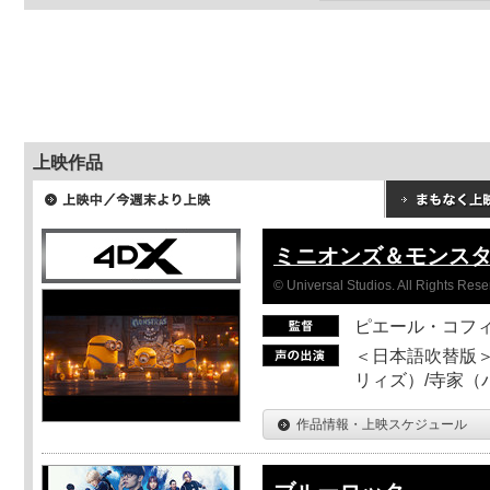
上映作品
ミニオンズ＆モンス
© Universal Studios. All Rights Rese
ピエール・コフ
＜日本語吹替版＞
リィズ）/寺家（バ
作品情報・上映スケジュール