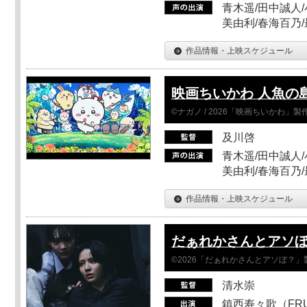
青木遥/田中誠人/
美由利/春海百乃
作品情報・上映スケジュール
映画ちいかわ 人魚の
©ナガノ / 2026「映画ちいかわ」
及川啓
青木遥/田中誠人/
美由利/春海百乃
作品情報・上映スケジュール
だぁれかさんとアソ
©2026「だぁれかさんとアソぼ？」
清水崇
鎮西寿々歌（FRUI