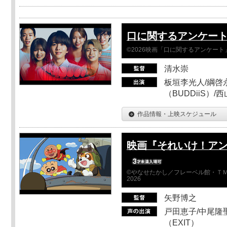
口に関するアンケー
©2026映画「口に関するアンケー
清水崇
板垣李光人/綱啓永
（BUDDiiS）/
作品情報・上映スケジュール
映画『それいけ！ア
©やなせたかし／フレーベル館・ＴＭ
2026
矢野博之
戸田恵子/中尾隆聖
（EXIT）