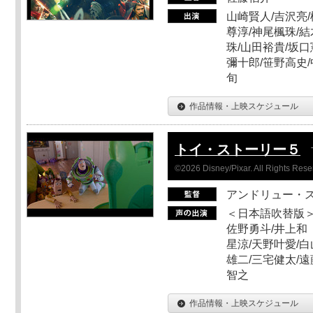
山崎賢人/吉沢亮/
尊淳/神尾楓珠/結
珠/山田裕貴/坂口
彌十郎/笹野高史/
旬
作品情報・上映スケジュール
トイ・ストーリー５
©2026 Disney/Pixar. All Rights Rese
アンドリュー・
＜日本語吹替版＞
佐野勇斗/井上和
星涼/天野叶愛/白
雄二/三宅健太/遠
智之
作品情報・上映スケジュール