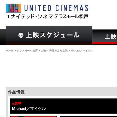
HOME
>
テラスモール松戸
>
上映中/今週末より上映
> Michael／マイケル
作品情報
公開中
Michael／マイケル