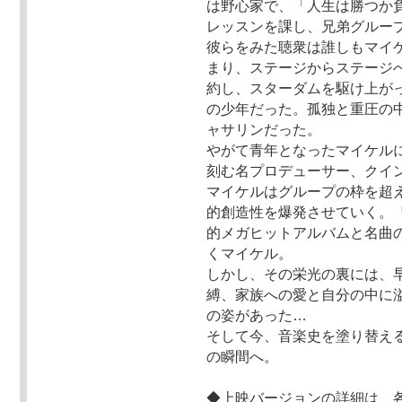
は野心家で、「人生は勝つか
レッスンを課し、兄弟グループ
彼らをみた聴衆は誰しもマイ
まり、ステージからステージ
約し、スターダムを駆け上が
の少年だった。孤独と重圧の
ャサリンだった。
やがて青年となったマイケル
刻む名プロデューサー、クイ
マイケルはグループの枠を超
的創造性を爆発させていく。
的メガヒットアルバムと名曲
くマイケル。
しかし、その栄光の裏には、
縛、家族への愛と自分の中に
の姿があった…
そして今、音楽史を塗り替える
の瞬間へ。
◆上映バージョンの詳細は、