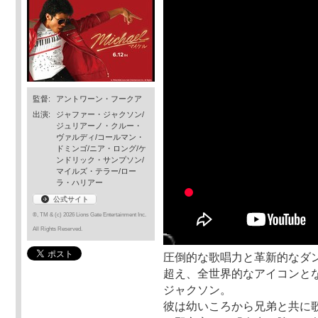
監督:
アントワーン・フークア
出演:
ジャファー・ジャクソン/
ジュリアーノ・クルー・
ヴァルディ/コールマン・
ドミンゴ/ニア・ロング/ケ
ンドリック・サンプソン/
マイルズ・テラー/ロー
ラ・ハリアー
公式サイト
®, TM & (c) 2026 Lions Gate Entertainment Inc.
All Rights Reserved.
圧倒的な歌唱力と革新的なダ
超え、全世界的なアイコンとな
ジャクソン。
彼は幼いころから兄弟と共に