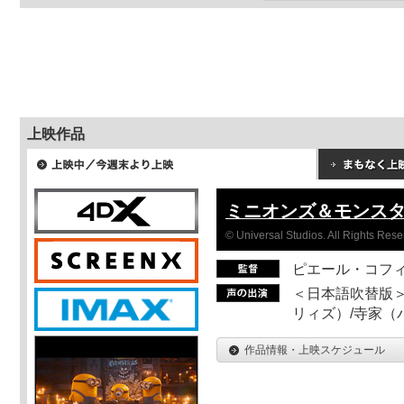
上映作品
ミニオンズ＆モンス
© Universal Studios. All Rights Rese
ピエール・コフ
＜日本語吹替版＞
リィズ）/寺家（バ
作品情報・上映スケジュール