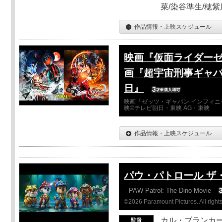
菜/染谷準生/穂紫
作品情報・上映スケジュール
映画『仮面ライダーゼ
画『超宇宙刑事ギャバ
日』
映画「ゼッツ・ギャバン インフィニ
映©テレビ朝日・東映 AG・東映
作品情報・上映スケジュール
パウ・パトロール ザ
PAW Patrol: The Dino Movie
©2026 Paramount Pictures. All rights
カル・ブランカ