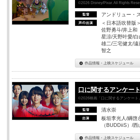
©2026 Disney/Pixar. All Rights Rese
アンドリュー・
＜日本語吹替版＞
佐野勇斗/井上和
星涼/天野叶愛/白
雄二/三宅健太/遠
智之
作品情報・上映スケジュール
口に関するアンケー
©2026映画「口に関するアンケー
清水崇
板垣李光人/綱啓永
（BUDDiiS）/
作品情報・上映スケジュール