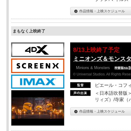
作品情報・上映スケジュール
まもなく上映終了
8/13上映終了予定
ミニオンズ＆モンスタ
Minions & Monsters
© Universal Studios. All Rights Rese
ピエール・コフ
＜日本語吹替版＞
リィズ）/寺家（バ
作品情報・上映スケジュール