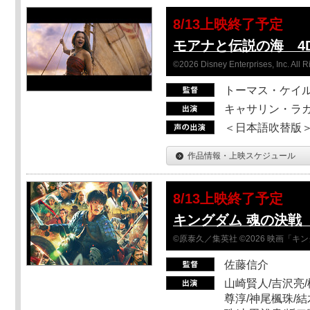
8/13上映終了予定
モアナと伝説の海 4D
©2026 Disney Enterprises, Inc. All 
トーマス・ケイ
キャサリン・ラガ
＜日本語吹替版＞T
作品情報・上映スケジュール
8/13上映終了予定
キングダム 魂の決戦 Sc
©原泰久／集英社 ©2026 映画「
佐藤信介
山崎賢人/吉沢亮/
尊淳/神尾楓珠/結