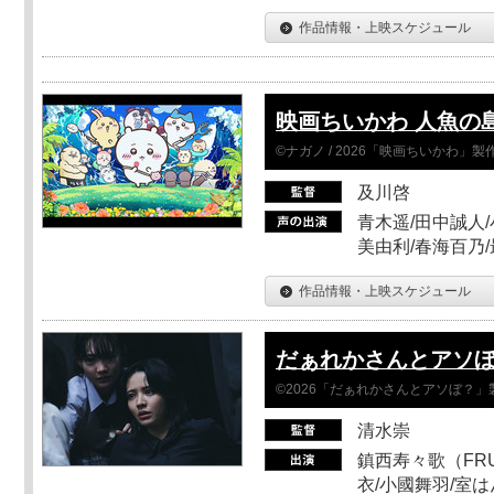
作品情報・上映スケジュール
映画ちいかわ 人魚の
©ナガノ / 2026「映画ちいかわ」
及川啓
青木遥/田中誠人/
美由利/春海百乃
作品情報・上映スケジュール
だぁれかさんとアソ
©2026「だぁれかさんとアソぼ？」
清水崇
鎮西寿々歌（FRUI
衣/小國舞羽/室