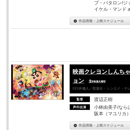
ブ・バタロン/ジ
イケル・マンド a
作品情報・上映スケジュール
映画クレヨンしんちゃ
ョン
©臼井儀人／双葉社・シンエイ・テレビ
渡辺正樹
小林由美子/なら
阪本（マユリカ）
作品情報・上映スケジュール