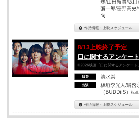
珠/山田裕貴/坂口
彌十郎/笹野高史/
旬
作品情報・上映スケジュール
8/13上映終了予定
口に関するアンケー
©2026映画「口に関するアンケー
清水崇
板垣李光人/綱啓永
（BUDDiiS）/
作品情報・上映スケジュール