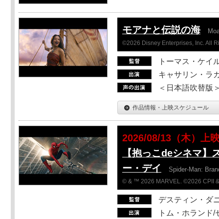
モアナと伝説の海
Mo
©2026 Disney Enterprises, Inc. All 
トーマス・ケイ
キャサリン・ラガ
＜日本語吹替版＞T
作品情報・上映スケジュール
2026/08/13（木）上
【抱っこdeシネマ】
ー・デイ
Spider-Man: Bra
© & ™ 2026 MARVEL. ©2026 CPII &
デスティン・ダ
トム・ホランド/