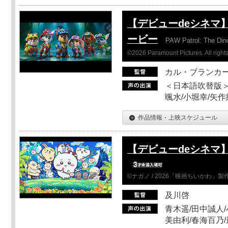
【デビューdeシネマ
ービー
PAW Patrol: The Din
©2026 Paramount Pictures. All rights
カル・ブランカ
＜日本語吹替版＞
颯水/小堀幸/矢
作品情報・上映スケジュール
【デビューdeシネマ
©ナガノ / 2026「映画ちいかわ」
及川啓
青木遥/田中誠人/
美由利/春海百乃