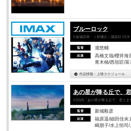
ブルーロック
©金城宗幸・ノ村優介／講談社 ©CK 
瀧悠輔
高橋文哉/櫻井海音
青木柚/西垣匠/富
作品情報・上映スケジュール
あの星が降る丘で、
©2026「あの星が降る丘で、君と
新城毅彦
福原遥/細田佳央太
嶋朋子/水上恒司