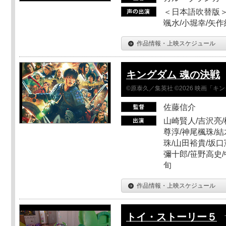
＜日本語吹替版＞
颯水/小堀幸/矢
作品情報・上映スケジュール
キングダム 魂の決戦
©原泰久／集英社 ©2026 映画「
佐藤信介
山崎賢人/吉沢亮/
尊淳/神尾楓珠/結
珠/山田裕貴/坂口
彌十郎/笹野高史/
旬
作品情報・上映スケジュール
トイ・ストーリー５