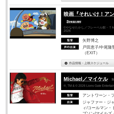
映画『それいけ！ア
©やなせたかし／フレーベル館・ＴＭ
2026
矢野博之
戸田恵子/中尾隆聖
（EXIT）
作品情報・上映スケジュール
Michael／マイケル
M
®, TM & © 2026 Lions Gate Entertain
アントワーン・
ジャファー・ジ
ィ/コールマン・
プソン/マイルズ