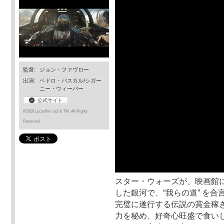
監督:
ジョン・ファヴロー
出演:
ペドロ・パスカル/シガー
ニー・ウィーバー
公式サイト
©2026 Lucasfilm Ltd. & TM. All Rights
Reserved.
スター・ウォーズが、映画館
した銀河で、“我らの道” を
完璧に遂行する伝説の賞金稼
力を秘め、好奇心旺盛で食い