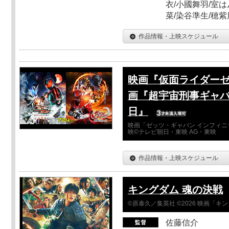
衣/小國舞羽/室
菜/染谷準生/穂紫
作品情報・上映スケジュール
映画『仮面ライダーゼ
画『超宇宙刑事ギャバ
日』
映画「ゼッツ・ギャバン インフィニ
映©テレビ朝日・東映 AG・東映
作品情報・上映スケジュール
キングダム 魂の決戦
©原泰久／集英社 ©2026 映画「
佐藤信介