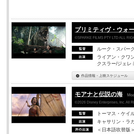
プリミティヴ・ウォー
©SPARKE FILMS PTY LTD ALL RI
ルーク・スパー
ライアン・クワン
クスラー/ジェレ
作品情報・上映スケジュール
モアナと伝説の海
Mo
©2026 Disney Enterprises, Inc. All 
トーマス・ケイ
キャサリン・ラガ
＜日本語吹替版＞T