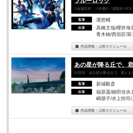
ブルーロック
©金城宗幸・ノ村優介／講談社 ©CK 
瀧悠輔
高橋文哉/櫻井海音
青木柚/西垣匠/富
作品情報・上映スケジュール
あの星が降る丘で、
©2026「あの星が降る丘で、君と
新城毅彦
福原遥/細田佳央太
嶋朋子/水上恒司
作品情報・上映スケジュール