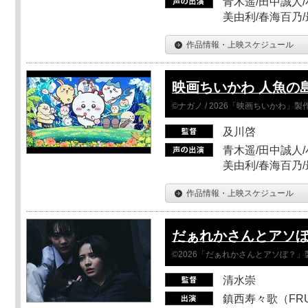
青木遥/田中誠人/
美由利/春海百乃
作品情報・上映スケジュール
映画ちいかわ 人魚の
©ナガノ / 2026「映画ちいかわ」
及川啓
青木遥/田中誠人/
美由利/春海百乃
作品情報・上映スケジュール
だぁれかさんとアソ
©2026「だぁれかさんとアソぼ？」
清水崇
鎮西寿々歌（FRUI