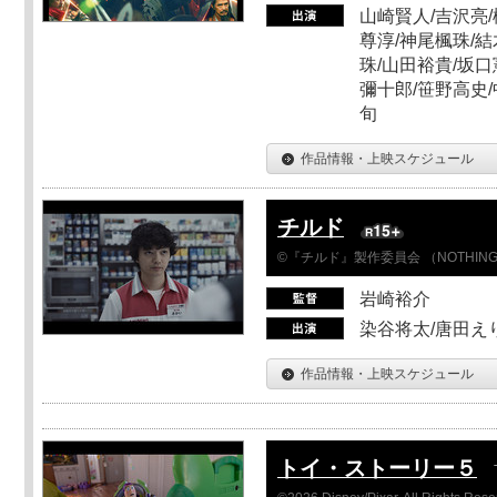
山崎賢人/吉沢亮/
尊淳/神尾楓珠/結
珠/山田裕貴/坂口
彌十郎/笹野高史/
旬
作品情報・上映スケジュール
チルド
©『チルド』製作委員会 （NOTHIN
岩崎裕介
染谷将太/唐田え
作品情報・上映スケジュール
トイ・ストーリー５