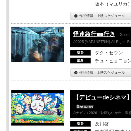
阪本（マユリカ）
作品情報・上映スケジュール
怪速急行■■行き
Ghost 
©2025 [MAP&NETRIN]. All Rights R
タク・セウン
チュ・ヒョニョン
作品情報・上映スケジュール
【デビューdeシネマ
©ナガノ / 2026「映画ちいかわ」
及川啓