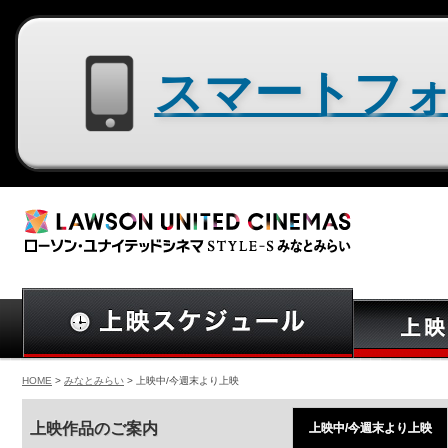
スマートフォン用サイトはコチラ
HOME
>
みなとみらい
> 上映中/今週末より上映
上映作品のご案内
上映中/今週末より上映