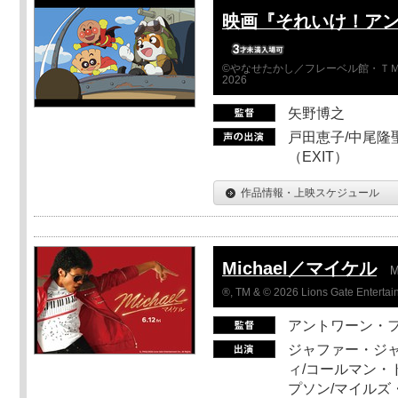
映画『それいけ！ア
©やなせたかし／フレーベル館・ＴＭ
2026
矢野博之
戸田恵子/中尾隆聖
（EXIT）
作品情報・上映スケジュール
Michael／マイケル
M
®, TM & © 2026 Lions Gate Entertain
アントワーン・
ジャファー・ジ
ィ/コールマン・
プソン/マイルズ