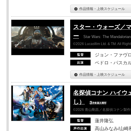
作品情報・上映スケジュール
スター・ウォーズ／
ー
Star Wars: The Mandaloria
©2026 Lucasfilm Ltd. & TM. All Righ
ジョン・ファヴ
ペドロ・パスカル
作品情報・上映スケジュール
名探偵コナン ハイウ
し）
©2026 青山剛昌／名探偵コナン製
蓮井隆弘
高山みなみ/山崎