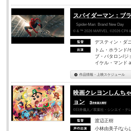
スパイダーマン：ブ
Spider-Man: Brand New Day
© & ™ 2026 MARVEL. ©2026 CPII &
デスティン・ダ
トム・ホランド/
ブ・バタロン/ジ
イケル・マンド a
作品情報・上映スケジュール
映画クレヨンしんちゃ
ョン
©臼井儀人／双葉社・シンエイ・テレビ
渡辺正樹
小林由美子/なら