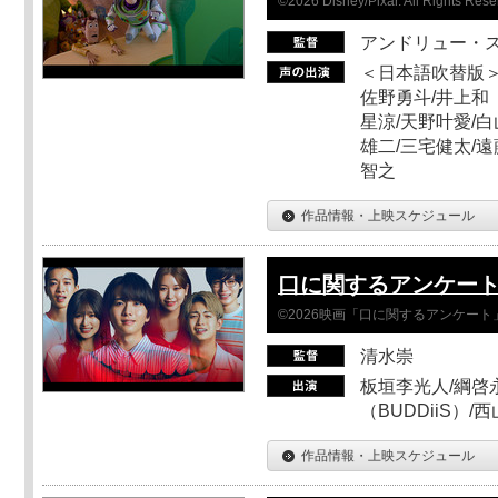
©2026 Disney/Pixar. All Rights Rese
アンドリュー・
＜日本語吹替版＞
佐野勇斗/井上和
星涼/天野叶愛/白
雄二/三宅健太/遠
智之
作品情報・上映スケジュール
口に関するアンケー
©2026映画「口に関するアンケー
清水崇
板垣李光人/綱啓永
（BUDDiiS）/
作品情報・上映スケジュール