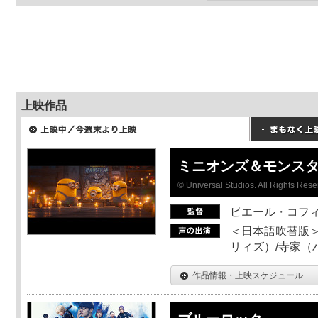
上映作品
ミニオンズ＆モンス
© Universal Studios. All Rights Rese
ピエール・コフ
＜日本語吹替版＞
リィズ）/寺家（バ
作品情報・上映スケジュール