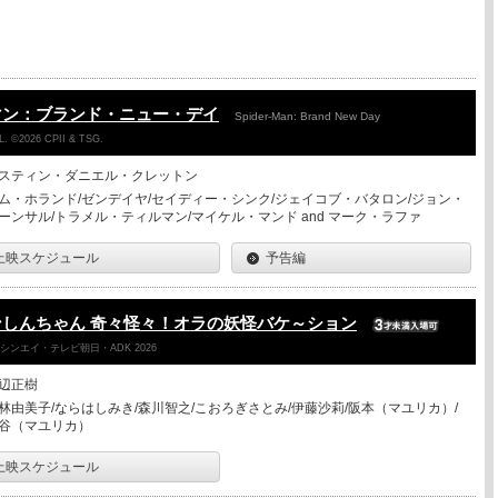
マン：ブランド・ニュー・デイ
Spider-Man: Brand New Day
. ©2026 CPII & TSG.
スティン・ダニエル・クレットン
ム・ホランド/ゼンデイヤ/セイディー・シンク/ジェイコブ・バタロン/ジョン・
ーンサル/トラメル・ティルマン/マイケル・マンド and マーク・ラファ
上映スケジュール
予告編
しんちゃん 奇々怪々！オラの妖怪バケ～ション
ンエイ・テレビ朝日・ADK 2026
辺正樹
林由美子/ならはしみき/森川智之/こおろぎさとみ/伊藤沙莉/阪本（マユリカ）/
谷（マユリカ）
上映スケジュール