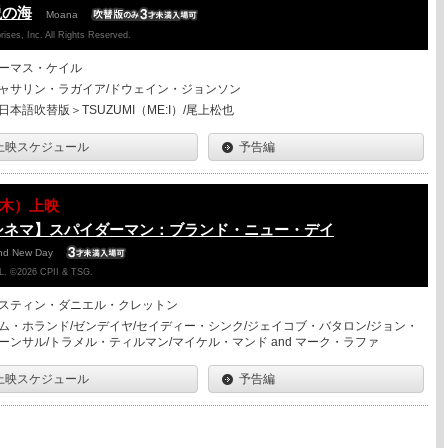
説の海
Moana
ises, Inc. All Rights Reserved.
ーマス・ケイル
ャサリン・ラガイア/ドウェイン・ジョンソン
日本語吹替版＞TSUZUMI（ME:I）/尾上松也
上映スケジュール
予告編
13（木）上映
シネマ】スパイダーマン：ブランド・ニュー・デイ
and New Day
. ©2026 CPII & TSG.
スティン・ダニエル・クレットン
ム・ホランド/ゼンデイヤ/セイディー・シンク/ジェイコブ・バタロン/ジョン・
ーンサル/トラメル・ティルマン/マイケル・マンド and マーク・ラファ
上映スケジュール
予告編