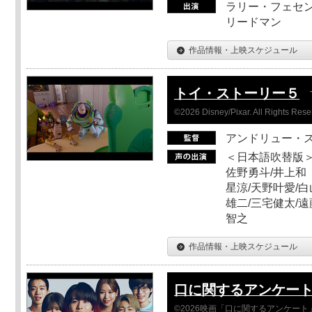
ラリー・フェセン
リードマン
作品情報・上映スケジュール
トイ・ストーリー５
©2026 Disney/Pixar. All Rights Rese
アンドリュー・
＜日本語吹替版＞
佐野勇斗/井上和
星涼/天野叶愛/白
雄二/三宅健太/遠
智之
作品情報・上映スケジュール
口に関するアンケー
©2026映画「口に関するアンケー