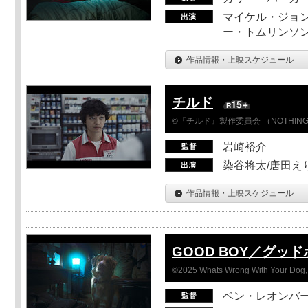
マイケル・ジョン
ー・トムリンソン
作品情報・上映スケジュール
チルド
©『チルド』製作委員会 （NOTHIN
岩崎裕介
染谷将太/唐田え
作品情報・上映スケジュール
GOOD BOY／グッ
©2025 Whats Wrong With Your Dog, 
ベン・レオンバ