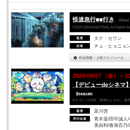
怪速急行■■行き
Ghost 
©2025 [MAP&NETRIN]. All Rights R
タク・セウン
チュ・ヒョニョン
作品情報・上映スケジュール
2026/08/07（金）～2
【デビューdeシネマ
©ナガノ / 2026「映画ちいかわ」
及川啓
青木遥/田中誠人/
美由利/春海百乃