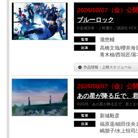
2026/08/07（金）公
ブルーロック
©金城宗幸・ノ村優介／講談社 ©CK 
瀧悠輔
高橋文哉/櫻井海音
青木柚/西垣匠/富
作品情報・上映スケジュール
2026/08/07（金）公
あの星が降る丘で、
©2026「あの星が降る丘で、君と
新城毅彦
福原遥/細田佳央太
嶋朋子/水上恒司