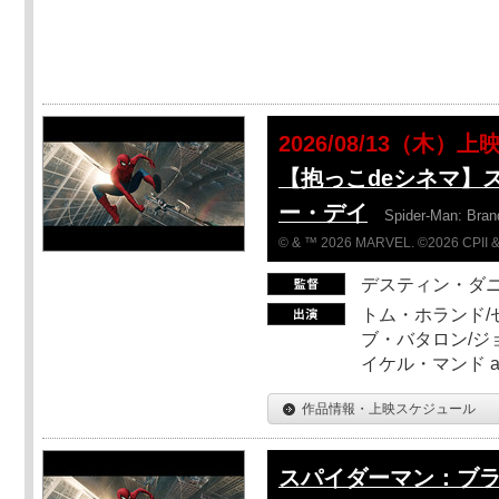
2026/08/13（木）上
【抱っこdeシネマ】
ー・デイ
Spider-Man: Bra
© & ™ 2026 MARVEL. ©2026 CPII &
デスティン・ダ
トム・ホランド/
ブ・バタロン/ジ
イケル・マンド a
作品情報・上映スケジュール
スパイダーマン：ブ