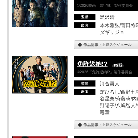
©2026映画「黒牢城」製作委員会
黒沢清
本木雅弘/菅田将暉
ダギリジョー
作品情報・上映スケジュール
免許返納!?
©2026「免許返納!?」製作委員会
河合勇人
舘ひろし/西野七瀬
谷星奈/斉藤暁/内
野陽子/八嶋智人/
竜童
作品情報・上映スケジュール