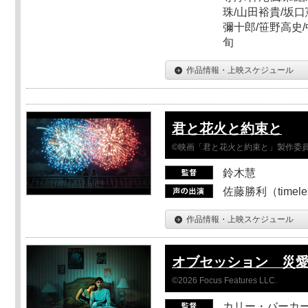
珠/山田裕貴/坂口
彌十郎/笹野高史/
旬
作品情報・上映スケジュール
君と花火と約束と
©映画「君と花火と約束と」製作委
鈴木慧
佐藤勝利（timel
作品情報・上映スケジュール
オブセッション 災
©2026 Focus Features LLC.
カリー・バーカ