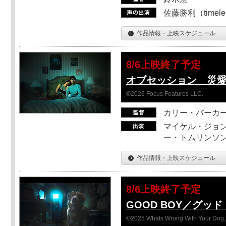
佐藤勝利（timel
作品情報・上映スケジュール
8/6上映終了予定
オブセッション 災
©2026 Focus Features LLC.
カリー・バーカ
マイケル・ジョン
ー・トムリンソン
作品情報・上映スケジュール
8/6上映終了予定
GOOD BOY／グッ
©2025 Whats Wrong With Your Dog, 