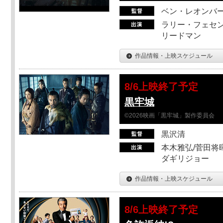
ベン・レオンバ
ラリー・フェセン
リードマン
作品情報・上映スケジュール
8/6上映終了予定
黒牢城
©2026映画「黒牢城」製作委員会
黒沢清
本木雅弘/菅田将暉
ダギリジョー
作品情報・上映スケジュール
8/6上映終了予定