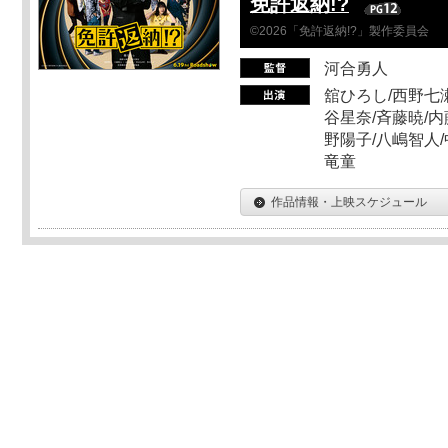
免許返納!?
©2026「免許返納!?」製作委員会
河合勇人
舘ひろし/西野七瀬
谷星奈/斉藤暁/内
野陽子/八嶋智人/
竜童
作品情報・上映スケジュール