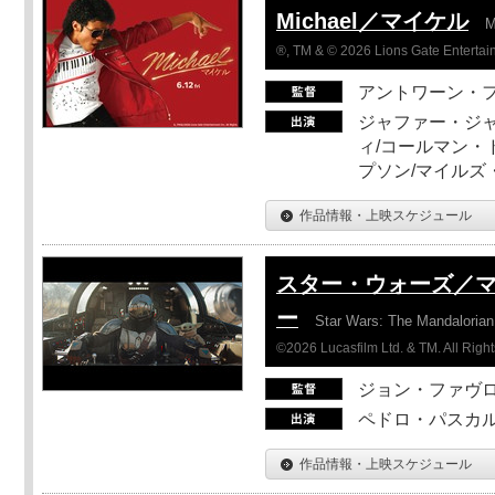
Michael／マイケル
M
®, TM & © 2026 Lions Gate Entertain
アントワーン・
ジャファー・ジ
ィ/コールマン・
プソン/マイルズ
作品情報・上映スケジュール
スター・ウォーズ／
ー
Star Wars: The Mandaloria
©2026 Lucasfilm Ltd. & TM. All Righ
ジョン・ファヴ
ペドロ・パスカル
作品情報・上映スケジュール