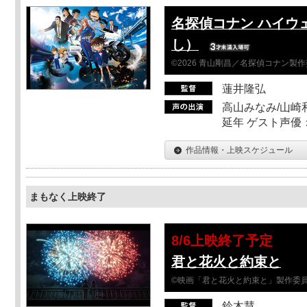
名探偵コナン ハイウ
し）
©2026 青山剛昌／名探偵コナン製
蓮井隆弘
高山みなみ/山崎
延年 ゲスト声優
作品情報・上映スケジュール
まもなく上映終了
8/6上映終了予定
君と花火と約束と
©映画「君と花火と約束と」製作委
鈴木慧