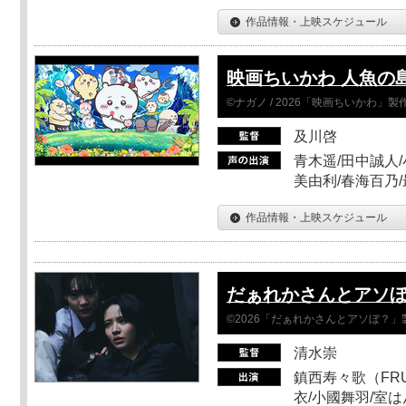
作品情報・上映スケジュール
映画ちいかわ 人魚の
©ナガノ / 2026「映画ちいかわ」
及川啓
青木遥/田中誠人/
美由利/春海百乃
作品情報・上映スケジュール
だぁれかさんとアソ
©2026「だぁれかさんとアソぼ？」
清水崇
鎮西寿々歌（FRUI
衣/小國舞羽/室