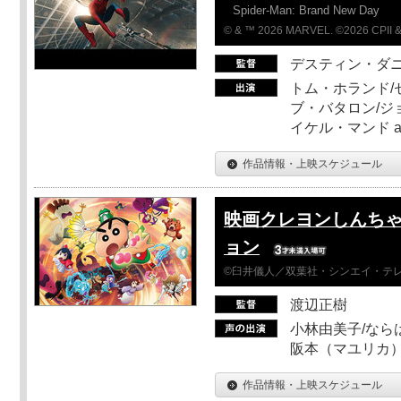
Spider-Man: Brand New Day
© & ™ 2026 MARVEL. ©2026 CPII &
デスティン・ダ
トム・ホランド/
ブ・バタロン/ジ
イケル・マンド a
作品情報・上映スケジュール
映画クレヨンしんちゃ
ョン
©臼井儀人／双葉社・シンエイ・テレビ
渡辺正樹
小林由美子/なら
阪本（マユリカ）
作品情報・上映スケジュール