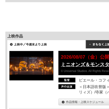
上映作品
2026/08/07（金）公
ミニオンズ＆モンス
© Universal Studios. All Rights Rese
ピエール・コフ
＜日本語吹替版＞
リィズ）/寺家（バ
作品情報・上映スケジュール