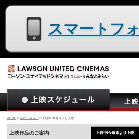
スマートフォン用サイトはコチラ
HOME
>
みなとみらい
> 上映中/今週末より上映
上映作品のご案内
上映中/今週末より上映