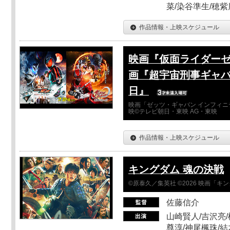
菜/染谷準生/穂紫
作品情報・上映スケジュール
映画『仮面ライダーゼ
画『超宇宙刑事ギャバ
日』
映画「ゼッツ・ギャバン インフィニ
映©テレビ朝日・東映 AG・東映
作品情報・上映スケジュール
キングダム 魂の決戦
©原泰久／集英社 ©2026 映画「
佐藤信介
山崎賢人/吉沢亮/
尊淳/神尾楓珠/結