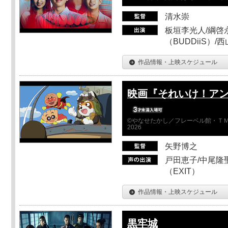
清水崇
板垣李光人/綱啓永
（BUDDiiS）/
作品情報・上映スケジュール
映画『それいけ！ア
©やなせたかし／フレーベル館・ＴＭ
2026
矢野博之
戸田恵子/中尾隆聖
（EXIT）
作品情報・上映スケジュール
黒牢城