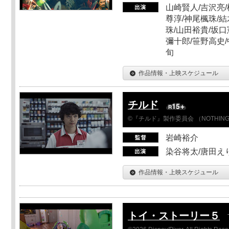
山崎賢人/吉沢亮/
尊淳/神尾楓珠/結
珠/山田裕貴/坂口
彌十郎/笹野高史/
旬
作品情報・上映スケジュール
チルド
©『チルド』製作委員会 （NOTHIN
岩崎裕介
染谷将太/唐田え
作品情報・上映スケジュール
トイ・ストーリー５