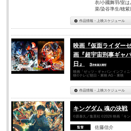
衣/小國舞羽/室
菜/染谷準生/穂紫
作品情報・上映スケジュール
映画『仮面ライダーゼ
画『超宇宙刑事ギャバ
日』
映画「ゼッツ・ギャバン インフィニ
映©テレビ朝日・東映 AG・東映
作品情報・上映スケジュール
キングダム 魂の決戦
©原泰久／集英社 ©2026 映画「
佐藤信介