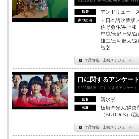
©2026 Disney/Pixar. All Rights Rese
アンドリュー・
＜日本語吹替版＞
佐野勇斗/井上和
星涼/天野叶愛/白
雄二/三宅健太/遠
智之
作品情報・上映スケジュール
口に関するアンケー
©2026映画「口に関するアンケー
清水崇
板垣李光人/綱啓永
（BUDDiiS）/
作品情報・上映スケジュール