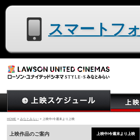
スマートフォン用サイトはコチラ
HOME
>
みなとみらい
> 上映中/今週末より上映
上映作品のご案内
上映中/今週末より上映