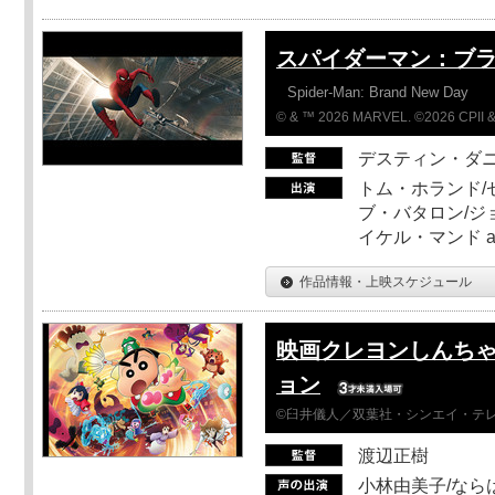
スパイダーマン：ブ
Spider-Man: Brand New Day
© & ™ 2026 MARVEL. ©2026 CPII &
デスティン・ダ
トム・ホランド/
ブ・バタロン/ジ
イケル・マンド a
作品情報・上映スケジュール
映画クレヨンしんちゃ
ョン
©臼井儀人／双葉社・シンエイ・テレビ
渡辺正樹
小林由美子/なら