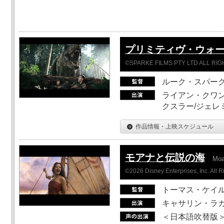
プリミティヴ・ウォー
©SPARKE FILMS PTY LTD ALL RI
ルーク・スパー
ライアン・クワン
クスラー/ジェレ
作品情報・上映スケジュール
モアナと伝説の海
Mo
©2026 Disney Enterprises, Inc. All 
トーマス・ケイ
キャサリン・ラガ
＜日本語吹替版＞T