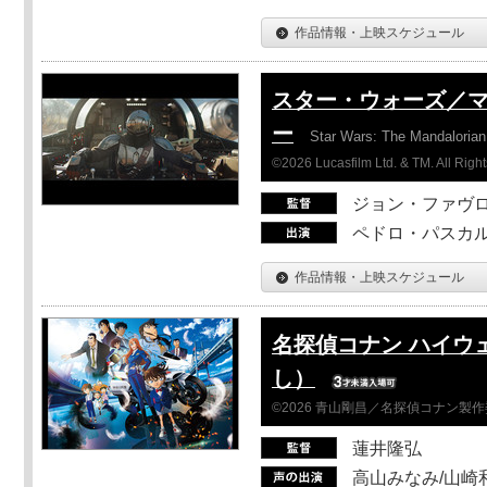
作品情報・上映スケジュール
スター・ウォーズ／
ー
Star Wars: The Mandaloria
©2026 Lucasfilm Ltd. & TM. All Righ
ジョン・ファヴ
ペドロ・パスカル
作品情報・上映スケジュール
名探偵コナン ハイウ
し）
©2026 青山剛昌／名探偵コナン製
蓮井隆弘
高山みなみ/山崎