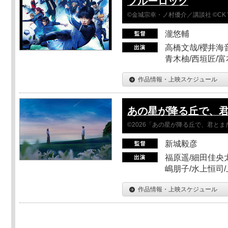
ブルーロック
©金城宗幸・ノ村優介／講談社 ©CK 
瀧悠輔
高橋文哉/櫻井海音
青木柚/西垣匠/富
作品情報・上映スケジュール
あの星が降る丘で、
©2026「あの星が降る丘で、君と
新城毅彦
福原遥/細田佳央太
嶋朋子/水上恒司
作品情報・上映スケジュール