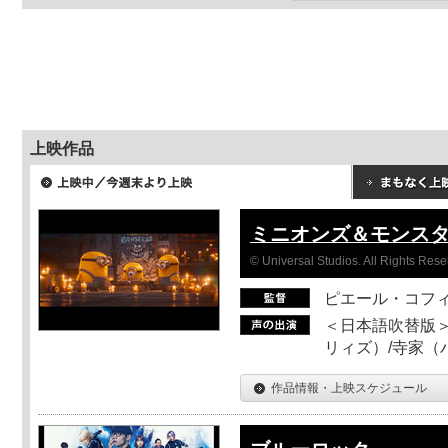
上映作品
ミニオンズ＆モンス
© Universal Studios. All Rights Rese
ピエール・コフ
＜日本語吹替版＞
リィズ）/寺家（バ
作品情報・上映スケジュール