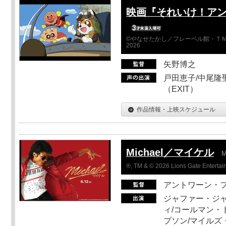
映画『それいけ！ア
©やなせたかし／フレーベル館・ＴＭ
2026
矢野博之
戸田恵子/中尾隆聖
（EXIT）
作品情報・上映スケジュール
Michael／マイケル
M
®, TM & © 2026 Lions Gate Entertain
アントワーン・
ジャファー・ジ
ィ/コールマン・
プソン/マイルズ