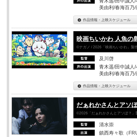
青木遥/田中誠人/
美由利/春海百乃
作品情報・上映スケジュール
映画ちいかわ 人魚の
©ナガノ / 2026「映画ちいかわ」
及川啓
青木遥/田中誠人/
美由利/春海百乃
作品情報・上映スケジュール
だぁれかさんとアソ
©2026「だぁれかさんとアソぼ？」
清水崇
鎮西寿々歌（FRUI