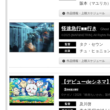
阪本（マユリカ）
作品情報・上映スケジュール
怪速急行■■行き
Ghost 
©2025 [MAP&NETRIN]. All Rights R
タク・セウン
チュ・ヒョニョン
作品情報・上映スケジュール
【デビューdeシネマ
©ナガノ / 2026「映画ちいかわ」
及川啓