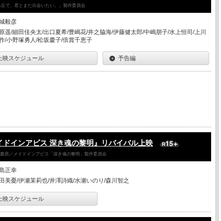
降る丘で、君とまた出会いたい。」製作委員会
城毅彦
原遥/細田佳央太/出口夏希/豊嶋花/井之脇海/伊藤健太郎/中嶋朋子/水上恒司/上川
作/小野塚勇人/松坂慶子/倍賞千恵子
上映スケジュール
予告編
イドインアビス 深き魂の黎明』リバイバル上映
竹書房／メイドインアビス「深き魂の黎明」製作委員会
島正幸
田美憂/伊瀬茉莉也/井澤詩織/水瀬いのり/森川智之
上映スケジュール