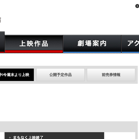
中/今週末より上映
公開予定作品
前売券情報