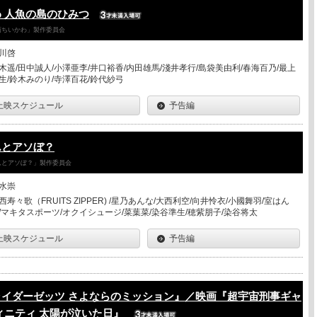
 人魚の島のひみつ
「映画ちいかわ」製作委員会
川啓
木遥/田中誠人/小澤亜李/井口裕香/内田雄馬/淺井孝行/島袋美由利/春海百乃/最上
生/鈴木みのり/寺澤百花/鈴代紗弓
上映スケジュール
予告編
んとアソぼ？
さんとアソぼ？」製作委員会
水崇
西寿々歌（FRUITS ZIPPER) /星乃あんな/大西利空/向井怜衣/小國舞羽/室はん
/マキタスポーツ/オクイシュージ/菜葉菜/染谷準生/穂紫朋子/染谷将太
上映スケジュール
予告編
ライダーゼッツ さよならのミッション』／映画『超宇宙刑事ギャ
ィニティ 太陽が泣いた日』