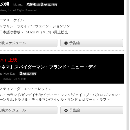
説の海
Moana
ises, Inc. All Rights Reserved.
ーマス・ケイル
ャサリン・ラガイア/ドウェイン・ジョンソン
日本語吹替版＞TSUZUMI（ME:I）/尾上松也
上映スケジュール
予告編
13（木）上映
シネマ】スパイダーマン：ブランド・ニュー・デイ
and New Day
. ©2026 CPII & TSG.
スティン・ダニエル・クレットン
ム・ホランド/ゼンデイヤ/セイディー・シンク/ジェイコブ・バタロン/ジョン・
ーンサル/トラメル・ティルマン/マイケル・マンド and マーク・ラファ
上映スケジュール
予告編