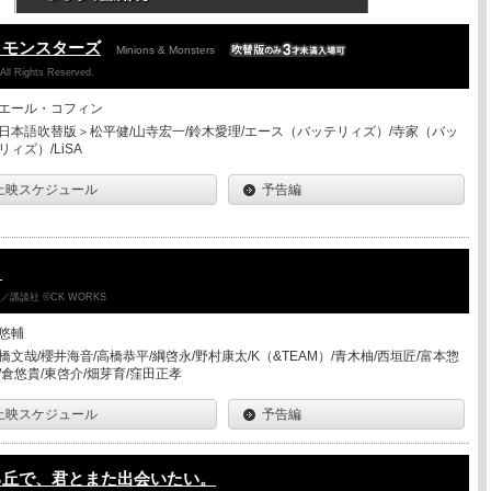
＆モンスターズ
Minions & Monsters
 All Rights Reserved.
エール・コフィン
日本語吹替版＞松平健/山寺宏一/鈴木愛理/エース（バッテリィズ）/寺家（バッ
リィズ）/LiSA
上映スケジュール
予告編
ク
講談社 ©CK WORKS
悠輔
橋文哉/櫻井海音/高橋恭平/綱啓永/野村康太/K（&TEAM）/青木柚/西垣匠/富本惣
/倉悠貴/東啓介/畑芽育/窪田正孝
上映スケジュール
予告編
る丘で、君とまた出会いたい。