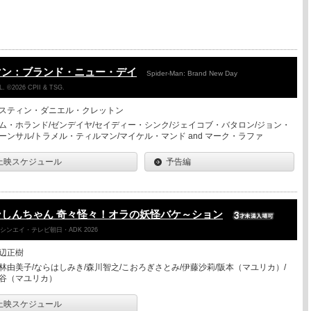
マン：ブランド・ニュー・デイ
Spider-Man: Brand New Day
. ©2026 CPII & TSG.
スティン・ダニエル・クレットン
ム・ホランド/ゼンデイヤ/セイディー・シンク/ジェイコブ・バタロン/ジョン・
ーンサル/トラメル・ティルマン/マイケル・マンド and マーク・ラファ
上映スケジュール
予告編
しんちゃん 奇々怪々！オラの妖怪バケ～ション
ンエイ・テレビ朝日・ADK 2026
辺正樹
林由美子/ならはしみき/森川智之/こおろぎさとみ/伊藤沙莉/阪本（マユリカ）/
谷（マユリカ）
上映スケジュール