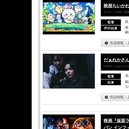
映画ちいかわ
©ナガノ / 2026
及
青
嗣
作品情報・
だぁれかさ
©2026「だぁれか
清
鎮
な
作品情報・
映画『仮面
バン インフ