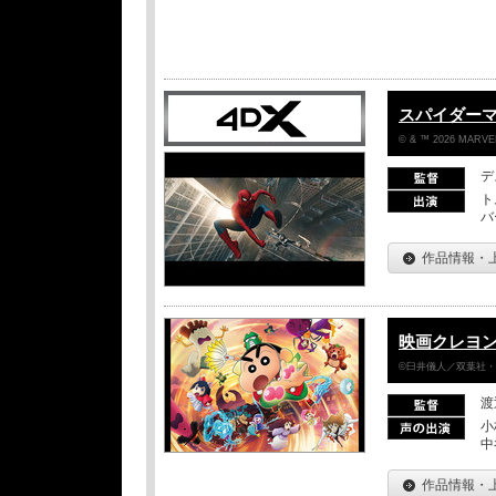
スパイダー
© & ™ 2026 MARVEL
デ
ト
バ
作品情報・
映画クレヨン
©臼井儀人／双葉社・シ
渡
小
中
作品情報・