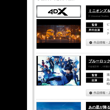
ミニオンズ
© Universal Studios.
ピ
＜
テ
作品情報・
ブルーロッ
©金城宗幸・ノ村優介／
瀧
高
昭
作品情報・
あの星が降