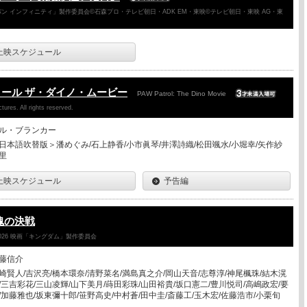
ン インフィニティ」製作委員会©石森プロ・テレビ朝日・ADK EM・東映©テレビ朝日・東映 AG・東
上映スケジュール
ール ザ・ダイノ・ムービー
PAW Patrol: The Dino Movie
ures. All rights reserved.
ル・ブランカー
日本語吹替版＞潘めぐみ/石上静香/小市眞琴/井澤詩織/松田颯水/小堀幸/矢作紗
里
上映スケジュール
予告編
魂の決戦
026 映画「キングダム」製作委員会
藤信介
崎賢人/吉沢亮/橋本環奈/清野菜名/満島真之介/岡山天音/志尊淳/神尾楓珠/結木滉
/三吉彩花/三山凌輝/山下美月/蒔田彩珠/山田裕貴/坂口憲二/豊川悦司/高嶋政宏/要
/加藤雅也/坂東彌十郎/笹野高史/中村蒼/田中圭/斎藤工/玉木宏/佐藤浩市/小栗旬