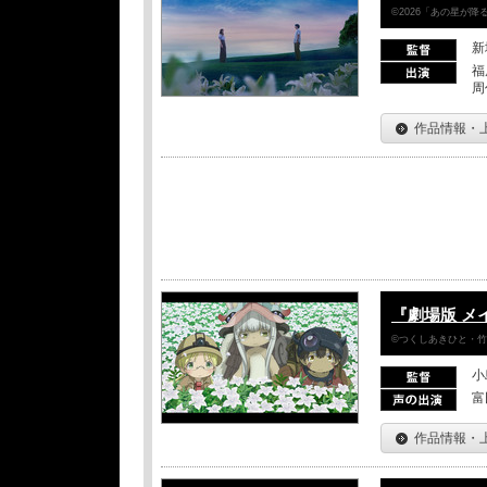
©2026「あの星が
新
福
周
作品情報・
『劇場版 メ
©つくしあきひと・
小
富
作品情報・