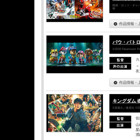
映画「ゼッツ・ギャバ
映
作品情報・
パウ・パトロ
©2026 Paramount Pict
カ
＜
友
作品情報・
キングダム 
©原泰久／集英社 ©2
佐
山
星
潤