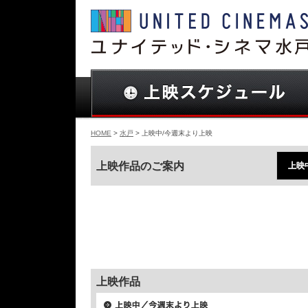
HOME
>
水戸
> 上映中/今週末より上映
上映作品のご案内
上映
上映作品