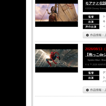
モアナと伝
©2026 Disney Enterpr
ト
キ
＜
作品情報・
2026/08/
【抱っこde
Spider-Man: Br
© & ™ 2026 MARVEL
デ
ト
バ
作品情報・