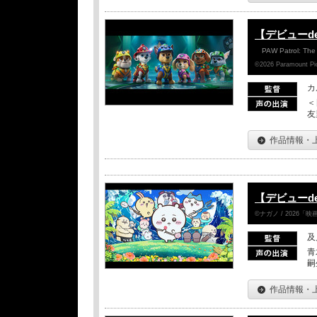
【デビューd
PAW Patrol: The
©2026 Paramount Pict
カ
＜
友
作品情報・
【デビューd
©ナガノ / 2026
及
青
嗣
作品情報・