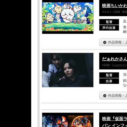
映画ちいかわ
©ナガノ / 2026
及
青
嗣
作品情報・
だぁれかさ
©2026「だぁれか
清
鎮
な
作品情報・
映画『仮面
バン インフ