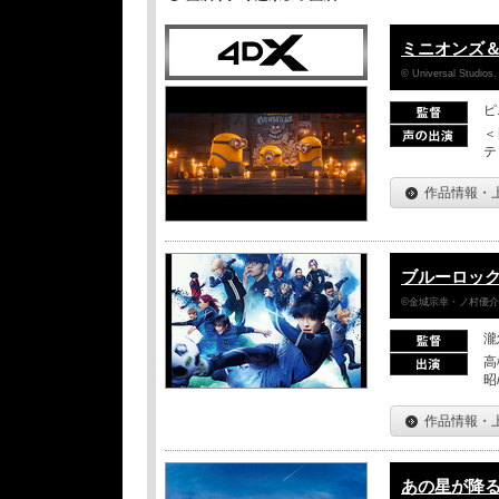
ミニオンズ
© Universal Studios.
ピ
＜
テ
作品情報・
ブルーロッ
©金城宗幸・ノ村優介／
瀧
高
昭
作品情報・
あの星が降