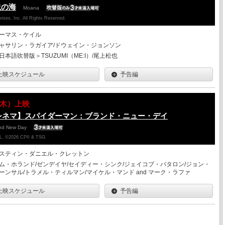
説の海
Moana
ises, Inc. All Rights Reserved.
ーマス・ケイル
ャサリン・ラガイア/ドウェイン・ジョンソン
日本語吹替版＞TSUZUMI（ME:I）/尾上松也
上映スケジュール
予告編
13（木）上映
シネマ】スパイダーマン：ブランド・ニュー・デイ
and New Day
. ©2026 CPII & TSG.
スティン・ダニエル・クレットン
ム・ホランド/ゼンデイヤ/セイディー・シンク/ジェイコブ・バタロン/ジョン・
ーンサル/トラメル・ティルマン/マイケル・マンド and マーク・ラファ
上映スケジュール
予告編