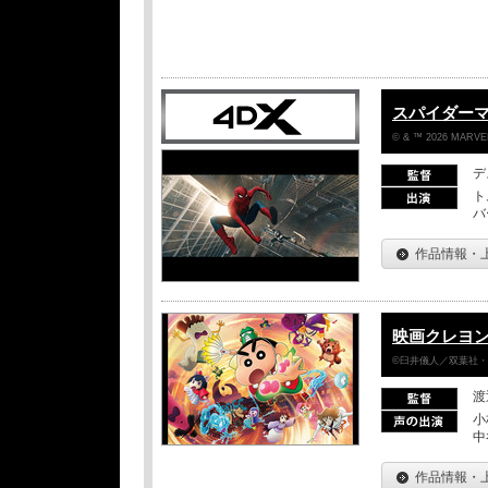
スパイダー
© & ™ 2026 MARVEL
デ
ト
バ
作品情報・
映画クレヨン
©臼井儀人／双葉社・シ
渡
小
中
作品情報・