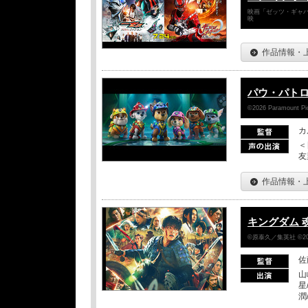
映画「ゼッツ・ギャバ
映
作品情報・
パウ・パトロ
©2026 Paramount Pict
カ
＜
友
作品情報・
キングダム 
©原泰久／集英社 ©2
佐
山
星
潤