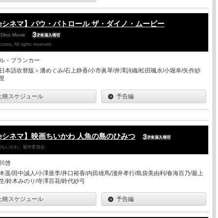
eシネマ】パウ・パトロール ザ・ダイノ・ムービー
 Dino Movie
ures. All rights reserved.
ル・ブランカー
日本語吹替版＞潘めぐみ/石上静香/小市眞琴/井澤詩織/松田颯水/小堀幸/矢作紗
里
上映スケジュール
予告編
eシネマ】映画ちいかわ 人魚の島のひみつ
「映画ちいかわ」製作委員会
川啓
木遥/田中誠人/小澤亜李/井口裕香/内田雄馬/淺井孝行/島袋美由利/春海百乃/最上
生/鈴木みのり/寺澤百花/鈴代紗弓
上映スケジュール
予告編