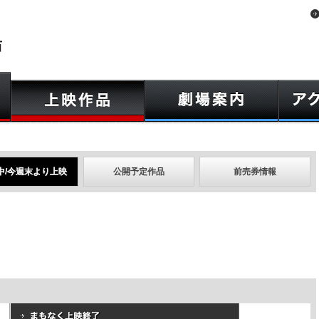
中/今週末より上映
公開予定作品
前売券情報