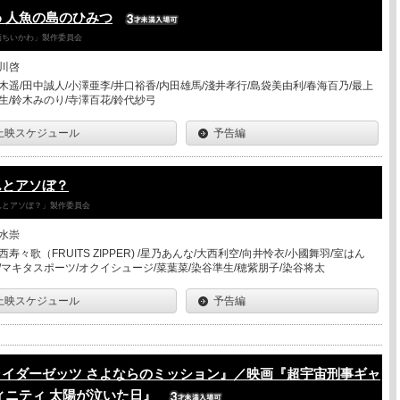
 人魚の島のひみつ
「映画ちいかわ」製作委員会
川啓
木遥/田中誠人/小澤亜李/井口裕香/内田雄馬/淺井孝行/島袋美由利/春海百乃/最上
生/鈴木みのり/寺澤百花/鈴代紗弓
上映スケジュール
予告編
んとアソぼ？
さんとアソぼ？」製作委員会
水崇
西寿々歌（FRUITS ZIPPER) /星乃あんな/大西利空/向井怜衣/小國舞羽/室はん
/マキタスポーツ/オクイシュージ/菜葉菜/染谷準生/穂紫朋子/染谷将太
上映スケジュール
予告編
ライダーゼッツ さよならのミッション』／映画『超宇宙刑事ギャ
ィニティ 太陽が泣いた日』