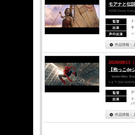
モアナと伝
©2026 Disney Enterpr
ト
キ
＜
作品情報・
2026/08/
【抱っこde
Spider-Man: Br
© & ™ 2026 MARVEL
デ
ト
バ
作品情報・