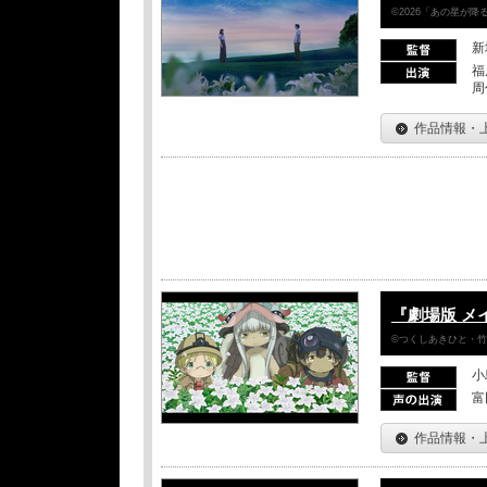
©2026「あの星が
新
福
周
作品情報・
『劇場版 メ
©つくしあきひと・
小
富
作品情報・