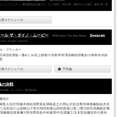
ン インフィニティ」製作委員会©石森プロ・テレビ朝日・ADK EM・東映©テレビ朝日・東映 AG・東
上映スケジュール
ール ザ・ダイノ・ムービー
PAW Patrol: The Dino Movie
ures. All rights reserved.
ル・ブランカー
日本語吹替版＞潘めぐみ/石上静香/小市眞琴/井澤詩織/松田颯水/小堀幸/矢作紗
里
上映スケジュール
予告編
魂の決戦
026 映画「キングダム」製作委員会
藤信介
崎賢人/吉沢亮/橋本環奈/清野菜名/満島真之介/岡山天音/志尊淳/神尾楓珠/結木滉
/三吉彩花/三山凌輝/山下美月/蒔田彩珠/山田裕貴/坂口憲二/豊川悦司/高嶋政宏/要
/加藤雅也/坂東彌十郎/笹野高史/中村蒼/田中圭/斎藤工/玉木宏/佐藤浩市/小栗旬