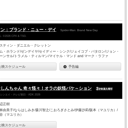
マン：ブランド・ニュー・デイ
Spider-Man: Brand New Day
. ©2026 CPII & TSG.
スティン・ダニエル・クレットン
ム・ホランド/ゼンデイヤ/セイディー・シンク/ジェイコブ・バタロン/ジョン・
ーンサル/トラメル・ティルマン/マイケル・マンド and マーク・ラファ
上映スケジュール
予告編
しんちゃん 奇々怪々！オラの妖怪バケ～ション
ンエイ・テレビ朝日・ADK 2026
辺正樹
林由美子/ならはしみき/森川智之/こおろぎさとみ/伊藤沙莉/阪本（マユリカ）/
谷（マユリカ）
上映スケジュール