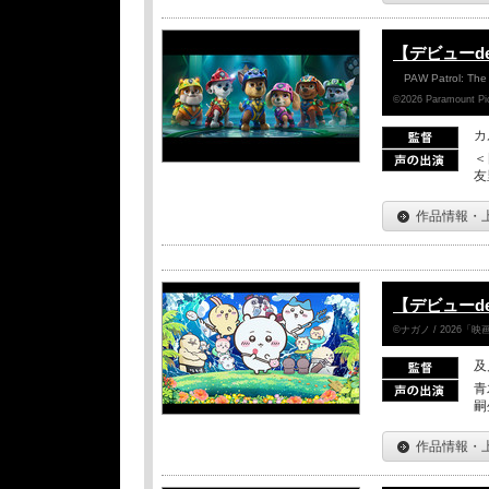
【デビューd
PAW Patrol: The
©2026 Paramount Pict
カ
＜
友
作品情報・
【デビューd
©ナガノ / 2026
及
青
嗣
作品情報・