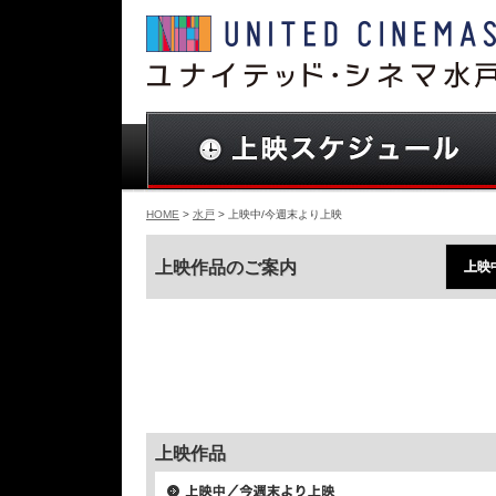
HOME
>
水戸
> 上映中/今週末より上映
上映作品のご案内
上映
上映作品