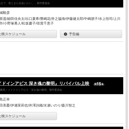
降る丘で、君とまた出会いたい。」製作委員会
城毅彦
原遥/細田佳央太/出口夏希/豊嶋花/井之脇海/伊藤健太郎/中嶋朋子/水上恒司/上川
作/小野塚勇人/松坂慶子/倍賞千恵子
上映スケジュール
予告編
イドインアビス 深き魂の黎明』リバイバル上映
竹書房／メイドインアビス「深き魂の黎明」製作委員会
島正幸
田美憂/伊瀬茉莉也/井澤詩織/水瀬いのり/森川智之
上映スケジュール