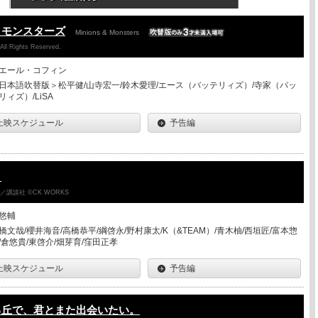
＆モンスターズ
Minions & Monsters
 All Rights Reserved.
エール・コフィン
日本語吹替版＞松平健/山寺宏一/鈴木愛理/エース（バッテリィズ）/寺家（バッ
リィズ）/LiSA
上映スケジュール
予告編
ク
講談社 ©CK WORKS
悠輔
橋文哉/櫻井海音/高橋恭平/綱啓永/野村康太/K（&TEAM）/青木柚/西垣匠/富本惣
/倉悠貴/東啓介/畑芽育/窪田正孝
上映スケジュール
予告編
る丘で、君とまた出会いたい。