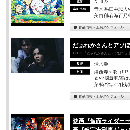
及川啓
青木遥/田中誠人/
美由利/春海百乃
作品情報・上映スケジュール
だぁれかさんとアソ
©2026「だぁれかさんとアソぼ？」
清水崇
鎮西寿々歌（FRUI
衣/小國舞羽/室
菜/染谷準生/穂紫
作品情報・上映スケジュール
映画『仮面ライダーゼ
画『超宇宙刑事ギャバ