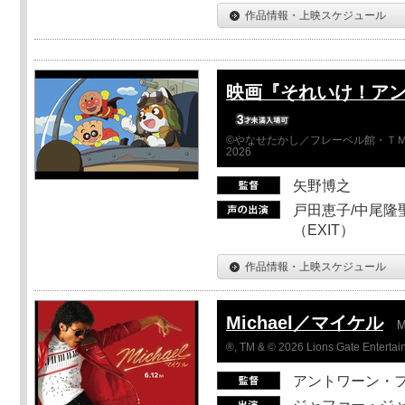
作品情報・上映スケジュール
映画『それいけ！ア
©やなせたかし／フレーベル館・ＴＭ
2026
矢野博之
戸田恵子/中尾隆聖
（EXIT）
作品情報・上映スケジュール
Michael／マイケル
M
®, TM & © 2026 Lions Gate Entertain
アントワーン・