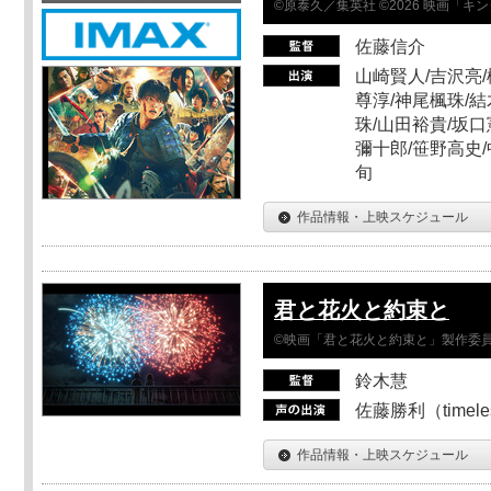
©原泰久／集英社 ©2026 映画「
佐藤信介
山崎賢人/吉沢亮/
尊淳/神尾楓珠/結
珠/山田裕貴/坂口
彌十郎/笹野高史/
旬
作品情報・上映スケジュール
君と花火と約束と
©映画「君と花火と約束と」製作委
鈴木慧
佐藤勝利（timel
作品情報・上映スケジュール