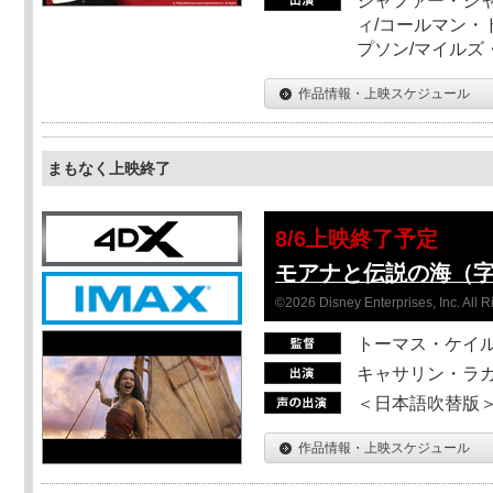
ジャファー・ジ
ィ/コールマン・
プソン/マイルズ
作品情報・上映スケジュール
まもなく上映終了
8/6上映終了予定
モアナと伝説の海（
©2026 Disney Enterprises, Inc. All 
トーマス・ケイ
キャサリン・ラガ
＜日本語吹替版＞T
作品情報・上映スケジュール