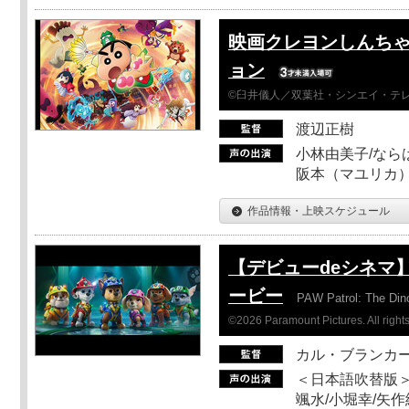
映画クレヨンしんちゃ
ョン
©臼井儀人／双葉社・シンエイ・テレビ
渡辺正樹
小林由美子/なら
阪本（マユリカ）
作品情報・上映スケジュール
【デビューdeシネマ
ービー
PAW Patrol: The Din
©2026 Paramount Pictures. All rights
カル・ブランカ
＜日本語吹替版＞
颯水/小堀幸/矢