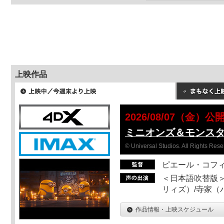
上映作品
2026/08/07（金）公
ミニオンズ＆モンス
© Universal Studios. All Rights Rese
ピエール・コフ
＜日本語吹替版＞
リィズ）/寺家（バ
作品情報・上映スケジュール