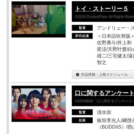
トイ・ストーリー５
©2026 Disney/Pixar. All Rights Rese
アンドリュー・
＜日本語吹替版＞
佐野勇斗/井上和
星涼/天野叶愛/白
雄二/三宅健太/遠
智之
作品情報・上映スケジュール
口に関するアンケー
©2026映画「口に関するアンケー
清水崇
板垣李光人/綱啓永
（BUDDiiS）/