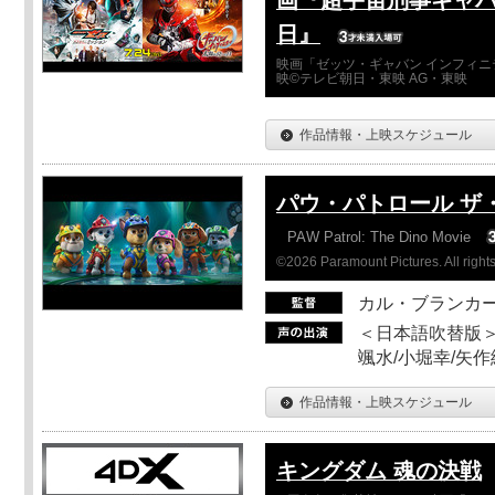
日』
映画「ゼッツ・ギャバン インフィニ
映©テレビ朝日・東映 AG・東映
作品情報・上映スケジュール
パウ・パトロール ザ
PAW Patrol: The Dino Movie
©2026 Paramount Pictures. All rights
カル・ブランカ
＜日本語吹替版＞
颯水/小堀幸/矢
作品情報・上映スケジュール
キングダム 魂の決戦