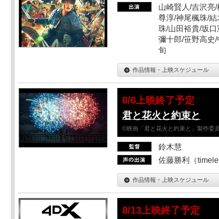
山崎賢人/吉沢亮/
尊淳/神尾楓珠/結
珠/山田裕貴/坂口
彌十郎/笹野高史/
旬
作品情報・上映スケジュール
8/6上映終了予定
君と花火と約束と
©映画「君と花火と約束と」製作委
鈴木慧
佐藤勝利（timel
作品情報・上映スケジュール
8/13上映終了予定