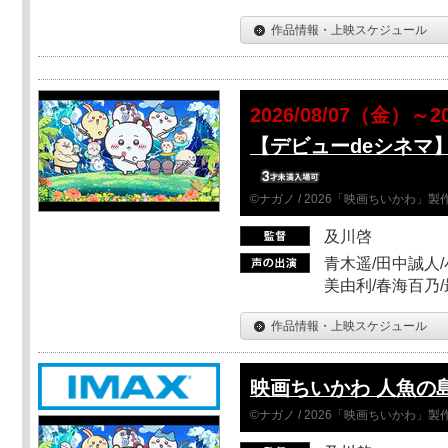
作品情報・上映スケジュール
2026/08/07（金）～2
【デビューdeシネマ
©ナガノ / 2026「映画ちいかわ」
及川啓
青木遥/田中誠人/
美由利/春海百乃
作品情報・上映スケジュール
映画ちいかわ 人魚の
©ナガノ / 2026「映画ちいかわ」