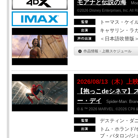
モアナと伝説の海
Mo
©2026 Disney Enterprises, Inc. All 
トーマス・ケイ
キャサリン・ラガ
＜日本語吹替版＞T
作品情報・上映スケジュール
2026/08/13（木）上
【抱っこdeシネマ】
ー・デイ
Spider-Man: Bra
© & ™ 2026 MARVEL. ©2026 CPII &
デスティン・ダ
トム・ホランド/
ブ・バタロン/ジ