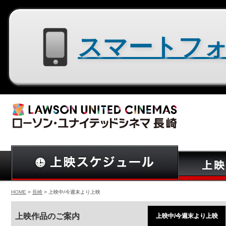
スマートフォン用サイトはコチラ
HOME
>
長崎
> 上映中/今週末より上映
上映作品のご案内
上映中/今週末より上映