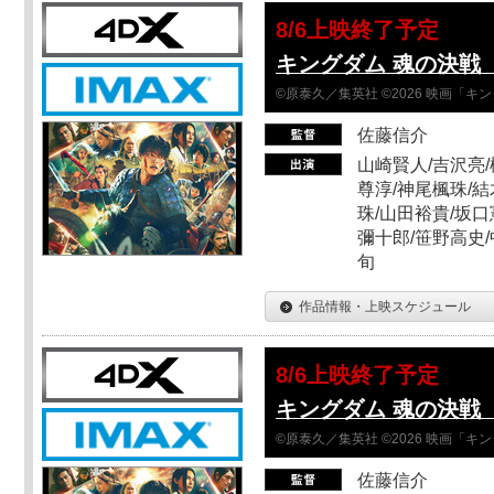
8/6上映終了予定
キングダム 魂の決戦 
©原泰久／集英社 ©2026 映画「
佐藤信介
山崎賢人/吉沢亮/
尊淳/神尾楓珠/結
珠/山田裕貴/坂口
彌十郎/笹野高史/
旬
作品情報・上映スケジュール
8/6上映終了予定
キングダム 魂の決戦 
©原泰久／集英社 ©2026 映画「
佐藤信介