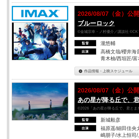
2026/08/07（金）公
ブルーロック
©金城宗幸・ノ村優介／講談社 ©CK 
瀧悠輔
高橋文哉/櫻井海音
青木柚/西垣匠/富
作品情報・上映スケジュール
2026/08/07（金）公
あの星が降る丘で、
©2026「あの星が降る丘で、君と
新城毅彦
福原遥/細田佳央太
嶋朋子/水上恒司