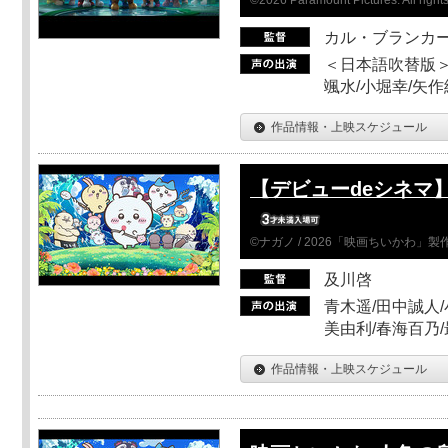
カル・ブランカ
＜日本語吹替版＞
颯水/小堀幸/矢
作品情報・上映スケジュール
【デビューdeシネマ
©ナガノ / 2026「映画ちいかわ」
及川啓
青木遥/田中誠人/
美由利/春海百乃
作品情報・上映スケジュール