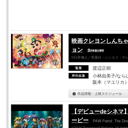
映画クレヨンしんちゃ
ョン
©臼井儀人／双葉社・シンエイ・テレビ
渡辺正樹
小林由美子/なら
阪本（マユリカ）
作品情報・上映スケジュール
【デビューdeシネマ
ービー
PAW Patrol: The Din
©2026 Paramount Pictures. All rights