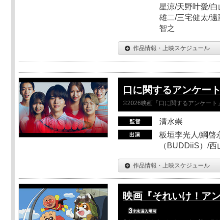
星涼/天野叶愛/白
雄二/三宅健太/遠
智之
作品情報・上映スケジュール
口に関するアンケー
©2026映画「口に関するアンケー
清水崇
板垣李光人/綱啓永
（BUDDiiS）/
作品情報・上映スケジュール
映画『それいけ！ア