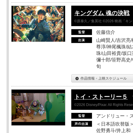
キングダム 魂の決戦
©原泰久／集英社 ©2026 映画「
佐藤信介
山崎賢人/吉沢亮/
尊淳/神尾楓珠/結
珠/山田裕貴/坂口
彌十郎/笹野高史/
旬
作品情報・上映スケジュール
トイ・ストーリー５
©2026 Disney/Pixar. All Rights Rese
アンドリュー・
＜日本語吹替版＞
佐野勇斗/井上和