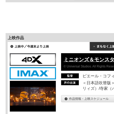
上映作品
ミニオンズ＆モンス
© Universal Studios. All Rights Rese
ピエール・コフ
＜日本語吹替版＞
リィズ）/寺家（バ
作品情報・上映スケジュール