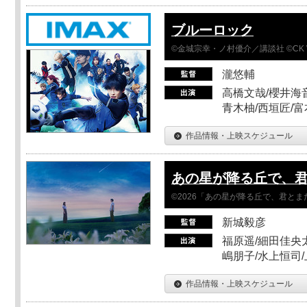
ブルーロック
©金城宗幸・ノ村優介／講談社 ©CK 
瀧悠輔
高橋文哉/櫻井海音
青木柚/西垣匠/富
作品情報・上映スケジュール
あの星が降る丘で、
©2026「あの星が降る丘で、君と
新城毅彦
福原遥/細田佳央太
嶋朋子/水上恒司
作品情報・上映スケジュール