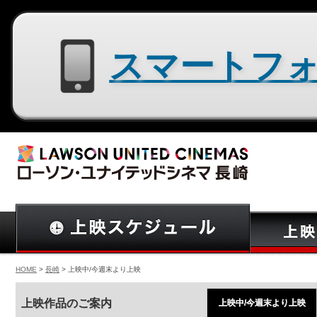
スマートフォン用サイトはコチラ
HOME
>
長崎
> 上映中/今週末より上映
上映作品のご案内
上映中/今週末より上映