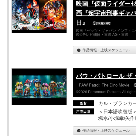
映画『仮面ライダーゼ
画『超宇宙刑事ギャバ
日』
映画「ゼッツ・ギャバン インフィニ
映©テレビ朝日・東映 AG・東映
作品情報・上映スケジュール
パウ・パトロール ザ
PAW Patrol: The Dino Movie
©2026 Paramount Pictures. All rights
カル・ブランカ
＜日本語吹替版＞
颯水/小堀幸/矢
作品情報・上映スケジュール