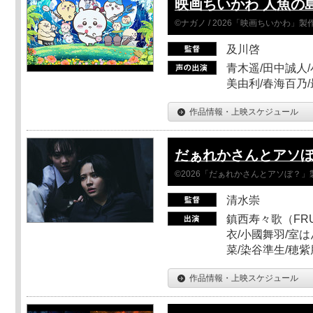
映画ちいかわ 人魚の
©ナガノ / 2026「映画ちいかわ」
及川啓
青木遥/田中誠人/
美由利/春海百乃
作品情報・上映スケジュール
だぁれかさんとアソ
©2026「だぁれかさんとアソぼ？」
清水崇
鎮西寿々歌（FRUI
衣/小國舞羽/室
菜/染谷準生/穂紫
作品情報・上映スケジュール