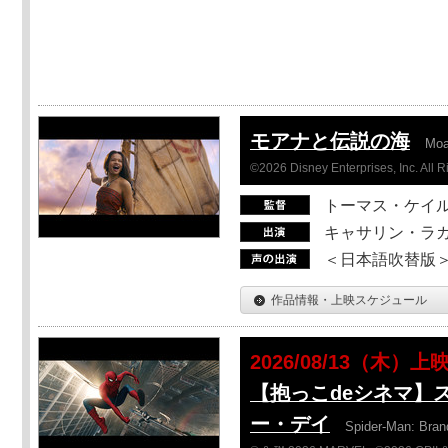
モアナと伝説の海
Mo
©2026 Disney Enterprises, Inc. All 
トーマス・ケイ
キャサリン・ラガ
＜日本語吹替版＞T
作品情報・上映スケジュール
2026/08/13（木）上
【抱っこdeシネマ】
ー・デイ
Spider-Man: Bra