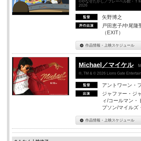
©やなせたかし／フレーベル館・ＴＭ
2026
矢野博之
戸田恵子/中尾隆聖
（EXIT）
作品情報・上映スケジュール
Michael／マイケル
M
®, TM & © 2026 Lions Gate Entertain
アントワーン・
ジャファー・ジ
ィ/コールマン・
プソン/マイルズ
作品情報・上映スケジュール