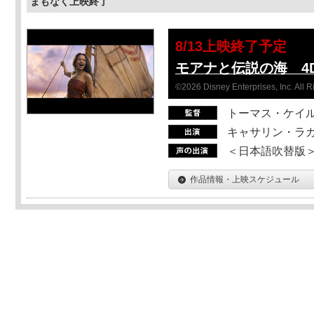
まもなく上映終了
8/13上映終了予定
モアナと伝説の海 4D
©2026 Disney Enterprises, Inc. All 
トーマス・ケイ
キャサリン・ラガ
＜日本語吹替版＞T
作品情報・上映スケジュール