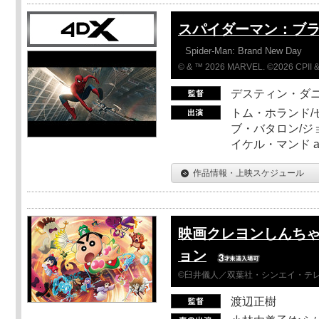
スパイダーマン：ブ
Spider-Man: Brand New Day
© & ™ 2026 MARVEL. ©2026 CPII &
デスティン・ダ
トム・ホランド/
ブ・バタロン/ジ
イケル・マンド a
作品情報・上映スケジュール
映画クレヨンしんちゃ
ョン
©臼井儀人／双葉社・シンエイ・テレビ
渡辺正樹