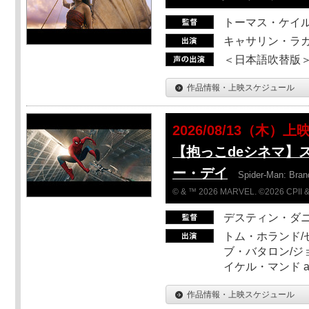
トーマス・ケイ
キャサリン・ラガ
＜日本語吹替版＞T
作品情報・上映スケジュール
2026/08/13（木）上
【抱っこdeシネマ】
ー・デイ
Spider-Man: Bra
© & ™ 2026 MARVEL. ©2026 CPII &
デスティン・ダ
トム・ホランド/
ブ・バタロン/ジ
イケル・マンド a
作品情報・上映スケジュール