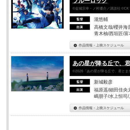
ブルーロック
©金城宗幸・ノ村優介／講談社 ©CK 
瀧悠輔
高橋文哉/櫻井海音
青木柚/西垣匠/富
作品情報・上映スケジュール
あの星が降る丘で、
©2026「あの星が降る丘で、君と
新城毅彦
福原遥/細田佳央太
嶋朋子/水上恒司
作品情報・上映スケジュール