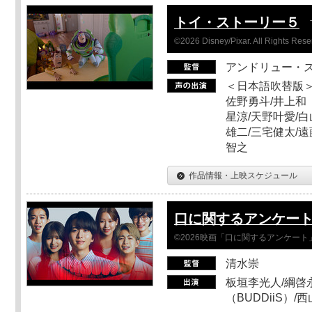
トイ・ストーリー５
©2026 Disney/Pixar. All Rights Rese
アンドリュー・
＜日本語吹替版＞
佐野勇斗/井上和
星涼/天野叶愛/白
雄二/三宅健太/遠
智之
作品情報・上映スケジュール
口に関するアンケー
©2026映画「口に関するアンケー
清水崇
板垣李光人/綱啓永
（BUDDiiS）/