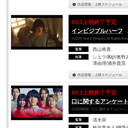
作品情報・上映スケジュール
8/13上映終了予定
インビジブルハーフ
©2025 Test 8 Pictures All Rights Re
西山将貴
シエラ璃砂/奥野み
澤由理/酒井貴浩
作品情報・上映スケジュール
8/13上映終了予定
口に関するアンケー
©2026映画「口に関するアンケー
清水崇
板垣李光人/綱啓永