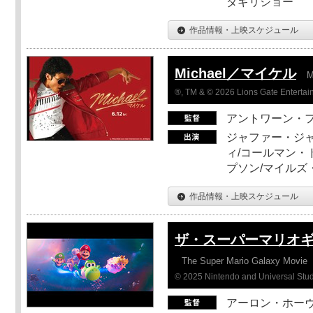
ダギリジョー
作品情報・上映スケジュール
Michael／マイケル
M
®, TM & © 2026 Lions Gate Entertain
アントワーン・
ジャファー・ジ
ィ/コールマン・
プソン/マイルズ
作品情報・上映スケジュール
ザ・スーパーマリオ
The Super Mario Galaxy Movie
© 2025 Nintendo and Universal Studi
アーロン・ホーヴ