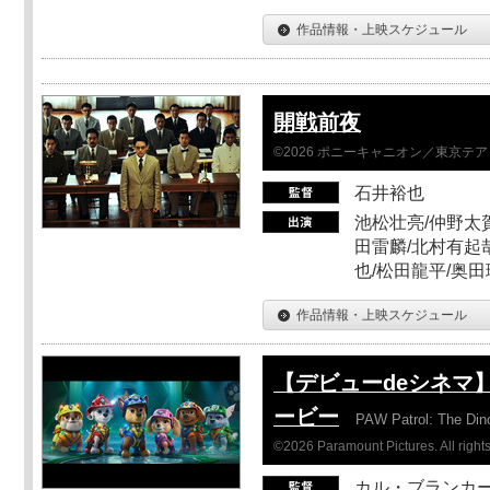
作品情報・上映スケジュール
開戦前夜
©2026 ポニーキャニオン／東京テ
石井裕也
池松壮亮/仲野太賀
田雷麟/北村有起
也/松田龍平/奥田
作品情報・上映スケジュール
【デビューdeシネマ
ービー
PAW Patrol: The Din
©2026 Paramount Pictures. All rights
カル・ブランカ