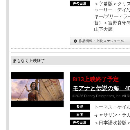
＜字幕版＞クリス
ャーリー・デイ/
キー/ブリ―・ラ
替）＞宮野真守/志
山下大輝
作品情報・上映スケジュール
まもなく上映終了
8/13上映終了予定
モアナと伝説の海 4D
©2026 Disney Enterprises, Inc. All 
トーマス・ケイ
キャサリン・ラガ
＜日本語吹替版＞T