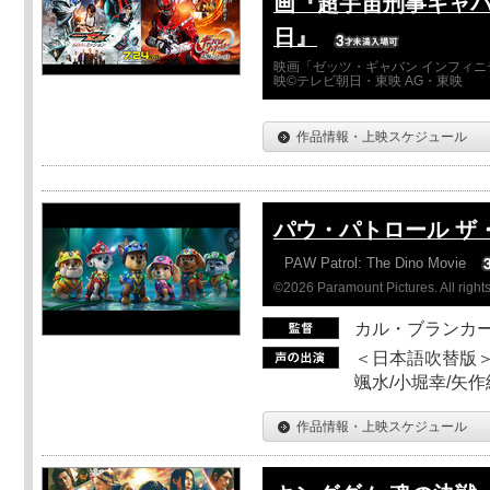
画『超宇宙刑事ギャバ
日』
映画「ゼッツ・ギャバン インフィニ
映©テレビ朝日・東映 AG・東映
作品情報・上映スケジュール
パウ・パトロール ザ
PAW Patrol: The Dino Movie
©2026 Paramount Pictures. All rights
カル・ブランカ
＜日本語吹替版＞
颯水/小堀幸/矢
作品情報・上映スケジュール