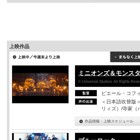
上映作品
ミニオンズ＆モンス
© Universal Studios. All Rights Rese
ピエール・コフ
＜日本語吹替版＞
リィズ）/寺家（バ
作品情報・上映スケジュール