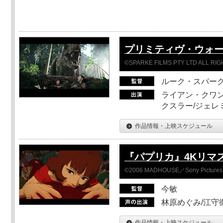
プリミティヴ・ウォー
©SPARKE FILMS PTY LTD ALL RI
ルーク・スパー
ライアン・クワン
クスラー/ジェレ
作品情報・上映スケジュール
『パプリカ』4Kリマ
©2006 MADHOUSE／Sony Pictures En
今敏
林原めぐみ/江守
作品情報・上映スケジュール