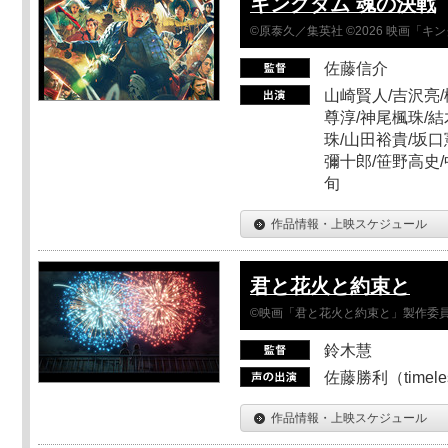
キングダム 魂の決戦
©原泰久／集英社 ©2026 映画「
佐藤信介
山崎賢人/吉沢亮/
尊淳/神尾楓珠/結
珠/山田裕貴/坂口
彌十郎/笹野高史/
旬
作品情報・上映スケジュール
君と花火と約束と
©映画「君と花火と約束と」製作委
鈴木慧
佐藤勝利（timel
作品情報・上映スケジュール