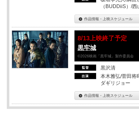
（BUDDiiS）/
作品情報・上映スケジュール
8/13上映終了予定
黒牢城
©2026映画「黒牢城」製作委員会
黒沢清
本木雅弘/菅田将暉
ダギリジョー
作品情報・上映スケジュール