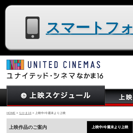
スマートフォン用サイトはコチラ
HOME
>
なかま16
> 上映中/今週末より上映
上映作品のご案内
上映中/今週末より上映