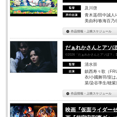
及川啓
青木遥/田中誠人/
美由利/春海百乃
作品情報・上映スケジュール
だぁれかさんとアソ
©2026「だぁれかさんとアソぼ？」
清水崇
鎮西寿々歌（FRUI
衣/小國舞羽/室
菜/染谷準生/穂紫
作品情報・上映スケジュール
映画『仮面ライダーゼ