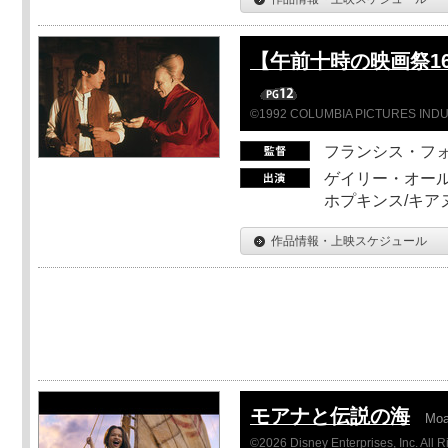
【午前十時の映画祭1
©1992 COLUMBIA PICTURES INDU
フランシス・フ
ゲイリー・オール
ホプキンス/キア
作品情報・上映スケジュール
モアナと伝説の海
Mo
©2026 Disney Enterprises, Inc. All 