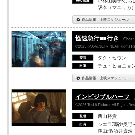
小林由美子/なら
阪本（マユリカ）
作品情報・上映スケジュール
怪速急行■■行き
Ghost 
©2025 [MAP&NETRIN]. All Rights R
タク・セウン
チュ・ヒョニョン
作品情報・上映スケジュール
インビジブルハーフ
©2025 Test 8 Pictures All Rights Re
西山将貴
シエラ璃砂/奥野み
澤由理/酒井貴浩