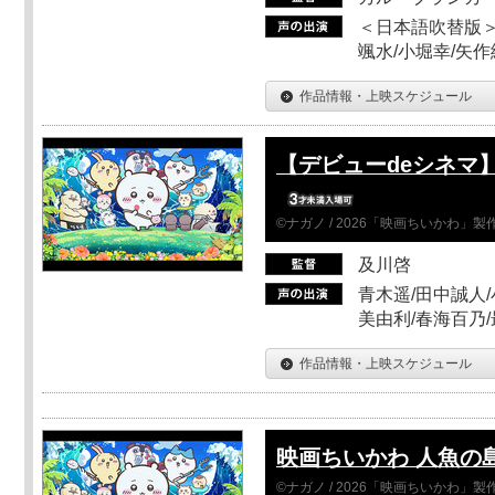
＜日本語吹替版＞
颯水/小堀幸/矢
作品情報・上映スケジュール
【デビューdeシネマ
©ナガノ / 2026「映画ちいかわ」
及川啓
青木遥/田中誠人/
美由利/春海百乃
作品情報・上映スケジュール
映画ちいかわ 人魚の
©ナガノ / 2026「映画ちいかわ」