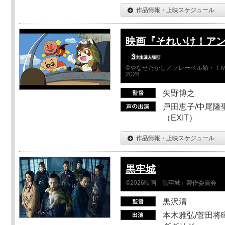
作品情報・上映スケジュール
映画『それいけ！ア
©やなせたかし／フレーベル館・ＴＭ
2026
矢野博之
戸田恵子/中尾隆聖
（EXIT）
作品情報・上映スケジュール
黒牢城
©2026映画「黒牢城」製作委員会
黒沢清
本木雅弘/菅田将暉