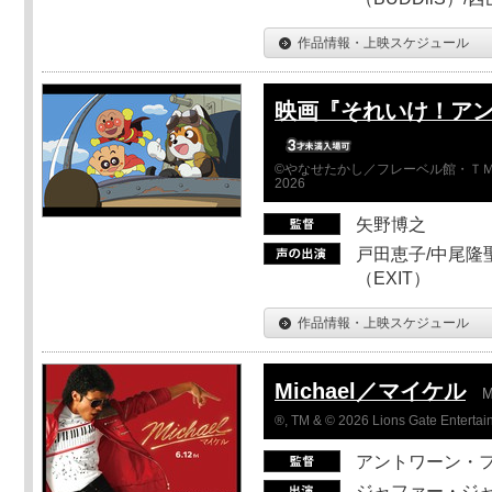
作品情報・上映スケジュール
映画『それいけ！ア
©やなせたかし／フレーベル館・ＴＭ
2026
矢野博之
戸田恵子/中尾隆聖
（EXIT）
作品情報・上映スケジュール
Michael／マイケル
M
®, TM & © 2026 Lions Gate Entertain
アントワーン・
ジャファー・ジ