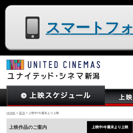
スマートフォン用サイトはコチラ
HOME
>
新潟
> 上映中/今週末より上映
上映作品のご案内
上映中/今週末より上映