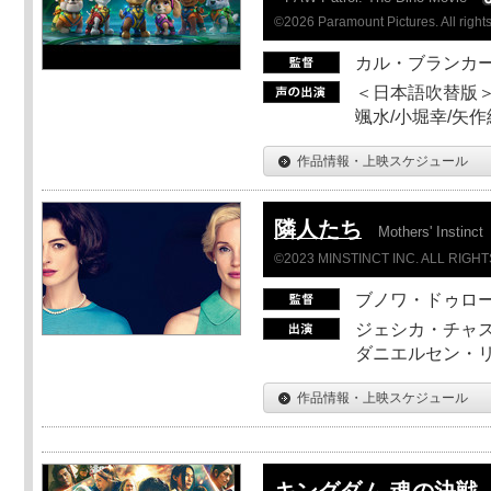
©2026 Paramount Pictures. All rights
カル・ブランカ
＜日本語吹替版＞
颯水/小堀幸/矢
作品情報・上映スケジュール
隣人たち
Mothers' Instinct
©2023 MINSTINCT INC. ALL RIGH
ブノワ・ドゥロ
ジェシカ・チャス
ダニエルセン・リ
作品情報・上映スケジュール
キングダム 魂の決戦