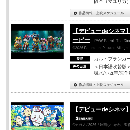
阪本（マユリカ）
作品情報・上映スケジュール
【デビューdeシネマ
ービー
PAW Patrol: The Din
©2026 Paramount Pictures. All rights
カル・ブランカ
＜日本語吹替版＞
颯水/小堀幸/矢
作品情報・上映スケジュール
【デビューdeシネマ
©ナガノ / 2026「映画ちいかわ」