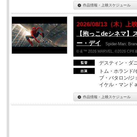
作品情報・上映スケジュール
2026/08/13（木）上
【抱っこdeシネマ】
ー・デイ
Spider-Man: Bra
© & ™ 2026 MARVEL. ©2026 CPII &
デスティン・ダ
トム・ホランド/
ブ・バタロン/ジ
イケル・マンド a
作品情報・上映スケジュール