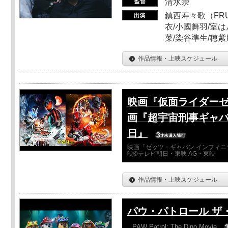
清水崇
鎮西寿々歌（FRUI
衣/小國舞羽/室
菜/染谷準生/穂紫
作品情報・上映スケジュール
映画『仮面ライダーゼ
画『超宇宙刑事ギャバ
日』
映画「ゼッツ・ギャバン インフィニ
映©テレビ朝日・東映 AG・東映
作品情報・上映スケジュール
パウ・パトロール ザ
PAW Patrol: The Dino Movie