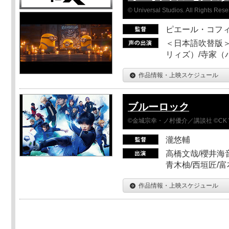
© Universal Studios. All Rights Rese
ピエール・コフ
＜日本語吹替版＞
リィズ）/寺家（バ
作品情報・上映スケジュール
ブルーロック
©金城宗幸・ノ村優介／講談社 ©CK 
瀧悠輔
高橋文哉/櫻井海音
青木柚/西垣匠/富
作品情報・上映スケジュール