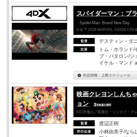
スパイダーマン：ブ
Spider-Man: Brand New Day
© & ™ 2026 MARVEL. ©2026 CPII &
デスティン・ダ
トム・ホランド/
ブ・バタロン/ジ
イケル・マンド a
作品情報・上映スケジュール
映画クレヨンしんちゃ
ョン
©臼井儀人／双葉社・シンエイ・テレビ
渡辺正樹
小林由美子/なら