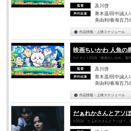
及川啓
青木遥/田中誠人/
美由利/春海百乃
作品情報・上映スケジュール
映画ちいかわ 人魚の
©ナガノ / 2026「映画ちいかわ」
及川啓
青木遥/田中誠人/
美由利/春海百乃
作品情報・上映スケジュール
だぁれかさんとアソ
©2026「だぁれかさんとアソぼ？」