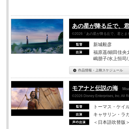
あの星が降る丘で、
©2026「あの星が降る丘で、君と
新城毅彦
福原遥/細田佳央太
嶋朋子/水上恒司
作品情報・上映スケジュール
モアナと伝説の海
Mo
©2026 Disney Enterprises, Inc. All 
トーマス・ケイ
キャサリン・ラガ
＜日本語吹替版＞T