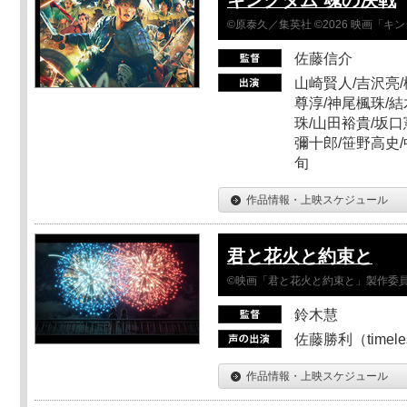
©原泰久／集英社 ©2026 映画「
佐藤信介
山崎賢人/吉沢亮/
尊淳/神尾楓珠/結
珠/山田裕貴/坂口
彌十郎/笹野高史/
旬
作品情報・上映スケジュール
君と花火と約束と
©映画「君と花火と約束と」製作委
鈴木慧
佐藤勝利（timel
作品情報・上映スケジュール