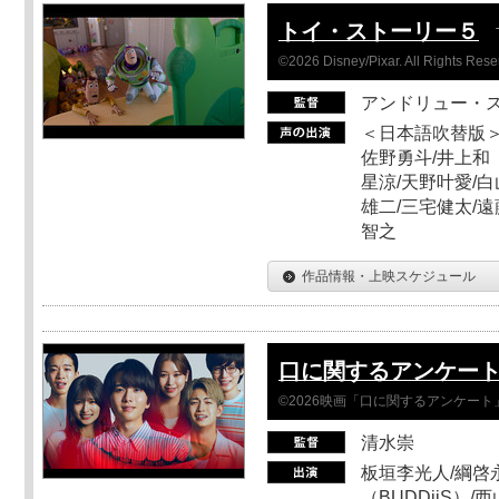
トイ・ストーリー５
©2026 Disney/Pixar. All Rights Rese
アンドリュー・
＜日本語吹替版＞
佐野勇斗/井上和
星涼/天野叶愛/白
雄二/三宅健太/遠
智之
作品情報・上映スケジュール
口に関するアンケー
©2026映画「口に関するアンケー
清水崇
板垣李光人/綱啓永
（BUDDiiS）/