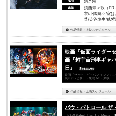
清水崇
鎮西寿々歌（FRUI
衣/小國舞羽/室
菜/染谷準生/穂紫
作品情報・上映スケジュール
映画『仮面ライダーゼ
画『超宇宙刑事ギャバ
日』
映画「ゼッツ・ギャバン インフィニ
映©テレビ朝日・東映 AG・東映
作品情報・上映スケジュール
パウ・パトロール ザ
PAW Patrol: The Dino Movie