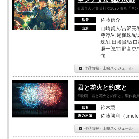
©原泰久／集英社 ©2026 映画「
佐藤信介
山崎賢人/吉沢亮/
尊淳/神尾楓珠/結
珠/山田裕貴/坂口
彌十郎/笹野高史/
旬
作品情報・上映スケジュール
君と花火と約束と
©映画「君と花火と約束と」製作委
鈴木慧
佐藤勝利（timel
作品情報・上映スケジュール