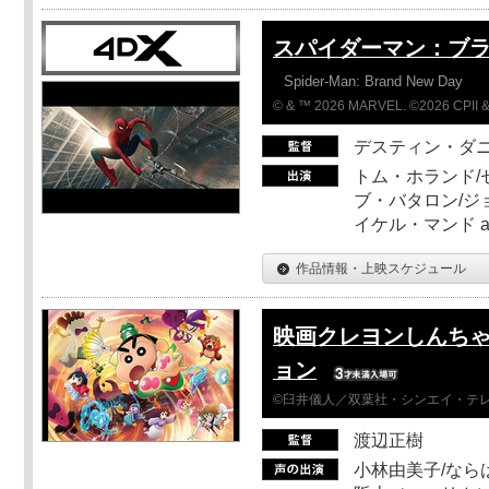
スパイダーマン：ブ
Spider-Man: Brand New Day
© & ™ 2026 MARVEL. ©2026 CPII &
デスティン・ダ
トム・ホランド/
ブ・バタロン/ジ
イケル・マンド a
作品情報・上映スケジュール
映画クレヨンしんちゃ
ョン
©臼井儀人／双葉社・シンエイ・テレビ
渡辺正樹
小林由美子/なら