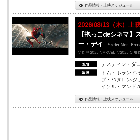
作品情報・上映スケジュール
2026/08/13（木）上
【抱っこdeシネマ】
ー・デイ
Spider-Man: Bra
© & ™ 2026 MARVEL. ©2026 CPII &
デスティン・ダ
トム・ホランド/
ブ・バタロン/ジ
イケル・マンド a
作品情報・上映スケジュール