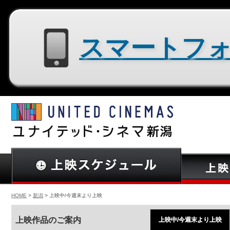
スマートフォン用サイトはコチラ
HOME
>
新潟
> 上映中/今週末より上映
上映作品のご案内
上映中/今週末より上映