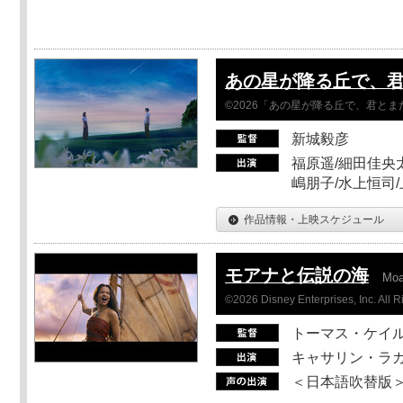
あの星が降る丘で、
©2026「あの星が降る丘で、君と
新城毅彦
福原遥/細田佳央太
嶋朋子/水上恒司
作品情報・上映スケジュール
モアナと伝説の海
Mo
©2026 Disney Enterprises, Inc. All 
トーマス・ケイ
キャサリン・ラガ
＜日本語吹替版＞T