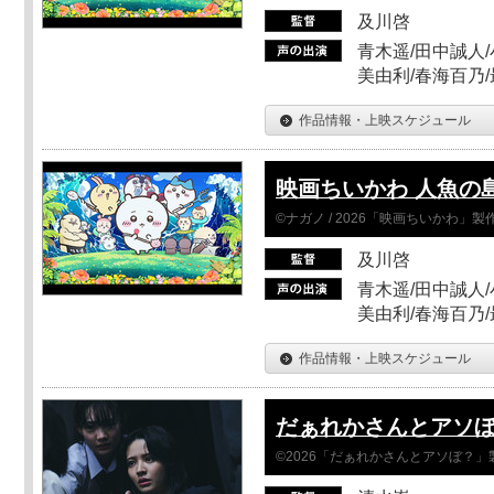
及川啓
青木遥/田中誠人/
美由利/春海百乃
作品情報・上映スケジュール
映画ちいかわ 人魚の
©ナガノ / 2026「映画ちいかわ」
及川啓
青木遥/田中誠人/
美由利/春海百乃
作品情報・上映スケジュール
だぁれかさんとアソ
©2026「だぁれかさんとアソぼ？」