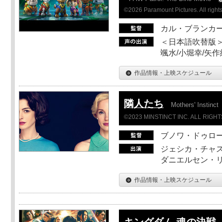
©2026 Paramount Pictures. All rights
カル・ブランカ
＜日本語吹替版＞
颯水/小堀幸/矢
作品情報・上映スケジュール
隣人たち
Mothers' Instinct
©2023 MINSTINCT INC. ALL RIGH
ブノワ・ドゥロ
ジェシカ・チャス
ダニエルセン・リ
作品情報・上映スケジュール
キングダム 魂の決戦