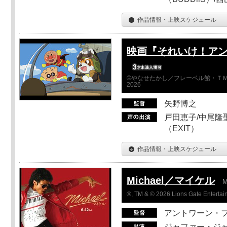
作品情報・上映スケジュール
映画『それいけ！ア
©やなせたかし／フレーベル館・ＴＭ
2026
矢野博之
戸田恵子/中尾隆聖
（EXIT）
作品情報・上映スケジュール
Michael／マイケル
M
®, TM & © 2026 Lions Gate Entertain
アントワーン・
ジャファー・ジ