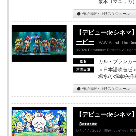
阪本（マユリカ）
作品情報・上映スケジュール
【デビューdeシネマ
ービー
PAW Patrol: The Din
©2026 Paramount Pictures. All rights
カル・ブランカ
＜日本語吹替版＞
颯水/小堀幸/矢
作品情報・上映スケジュール
【デビューdeシネマ
©ナガノ / 2026「映画ちいかわ」