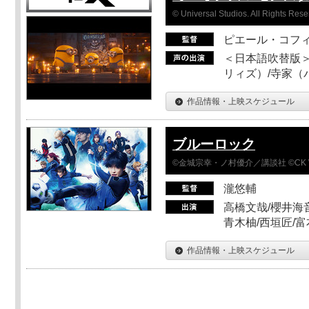
© Universal Studios. All Rights Rese
ピエール・コフ
＜日本語吹替版＞
リィズ）/寺家（バ
作品情報・上映スケジュール
ブルーロック
©金城宗幸・ノ村優介／講談社 ©CK 
瀧悠輔
高橋文哉/櫻井海音
青木柚/西垣匠/富
作品情報・上映スケジュール