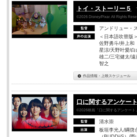
トイ・ストーリー５
©2026 Disney/Pixar. All Rights Rese
アンドリュー・
＜日本語吹替版＞
佐野勇斗/井上和
星涼/天野叶愛/白
雄二/三宅健太/遠
智之
作品情報・上映スケジュール
口に関するアンケー
©2026映画「口に関するアンケー
清水崇
板垣李光人/綱啓永
（BUDDiiS）/