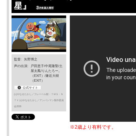
星』
監督:
矢野博之
声の出演:
戸田恵子/中尾隆聖/土
屋太鳳/りんたろー。
（EXIT）/兼近大樹
（EXIT）
公式サイト
(c)やなせたかし／フレーベル館・ＴＭＳ・Ｎ
ＴＶ (c)やなせたかし／アンパンマン製作委員
会2026
※2歳より有料です。