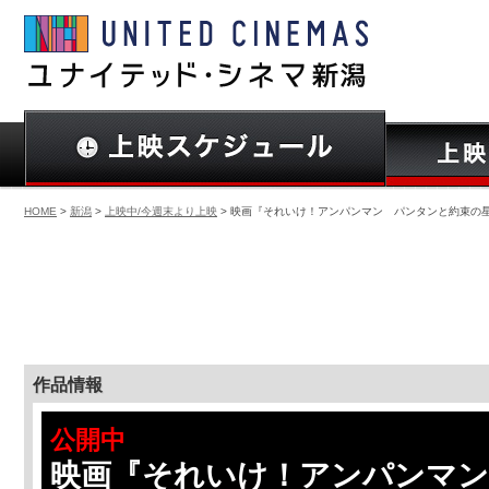
HOME
>
新潟
>
上映中/今週末より上映
> 映画『それいけ！アンパンマン パンタンと約束の
作品情報
公開中
映画『それいけ！アンパンマン