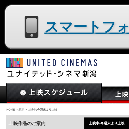
スマートフォン用サイトはコチラ
HOME
>
新潟
> 上映中/今週末より上映
上映作品のご案内
上映中/今週末より上映