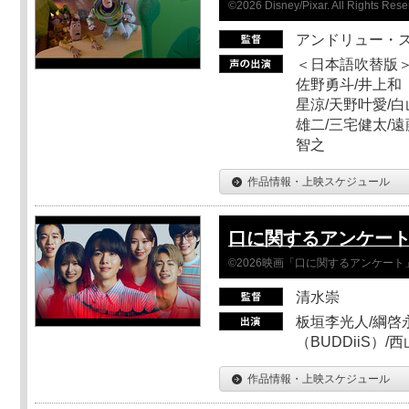
©2026 Disney/Pixar. All Rights Rese
アンドリュー・
＜日本語吹替版＞
佐野勇斗/井上和
星涼/天野叶愛/白
雄二/三宅健太/遠
智之
作品情報・上映スケジュール
口に関するアンケー
©2026映画「口に関するアンケー
清水崇
板垣李光人/綱啓永
（BUDDiiS）/
作品情報・上映スケジュール