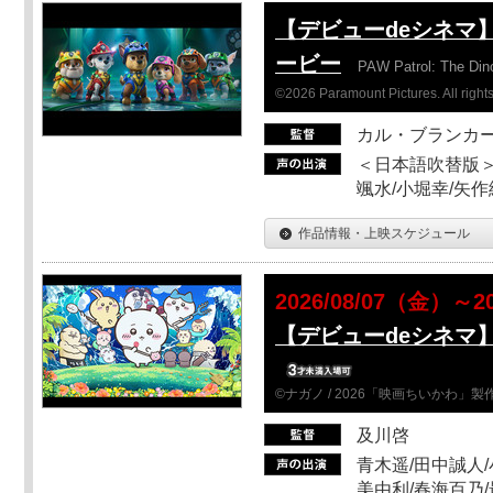
【デビューdeシネマ
ービー
PAW Patrol: The Din
©2026 Paramount Pictures. All rights
カル・ブランカ
＜日本語吹替版＞
颯水/小堀幸/矢
作品情報・上映スケジュール
2026/08/07（金）～2
【デビューdeシネマ
©ナガノ / 2026「映画ちいかわ」
及川啓
青木遥/田中誠人/
美由利/春海百乃