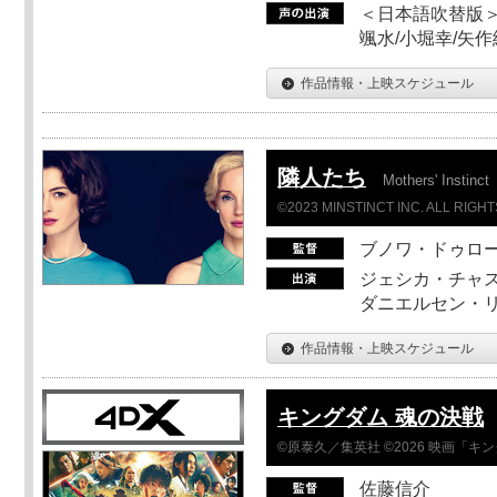
＜日本語吹替版＞
颯水/小堀幸/矢
作品情報・上映スケジュール
隣人たち
Mothers' Instinct
©2023 MINSTINCT INC. ALL RIGH
ブノワ・ドゥロ
ジェシカ・チャス
ダニエルセン・リ
作品情報・上映スケジュール
キングダム 魂の決戦
©原泰久／集英社 ©2026 映画「
佐藤信介