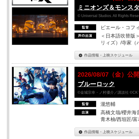
ミニオンズ＆モンス
© Universal Studios. All Rights Rese
ピエール・コフ
＜日本語吹替版＞
リィズ）/寺家（バ
作品情報・上映スケジュール
2026/08/07（金）公
ブルーロック
©金城宗幸・ノ村優介／講談社 ©CK 
瀧悠輔
高橋文哉/櫻井海音
青木柚/西垣匠/富
作品情報・上映スケジュール