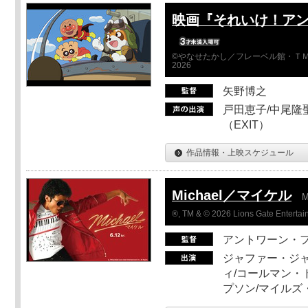
映画『それいけ！ア
©やなせたかし／フレーベル館・ＴＭ
2026
矢野博之
戸田恵子/中尾隆聖
（EXIT）
作品情報・上映スケジュール
Michael／マイケル
M
®, TM & © 2026 Lions Gate Entertain
アントワーン・
ジャファー・ジ
ィ/コールマン・
プソン/マイルズ