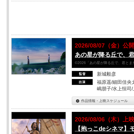
2026/08/07（金）公
あの星が降る丘で、
©2026「あの星が降る丘で、君と
新城毅彦
福原遥/細田佳央太
嶋朋子/水上恒司
作品情報・上映スケジュール
2026/08/06（木）上
【抱っこdeシネマ】