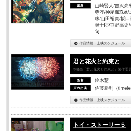
山崎賢人/吉沢亮/
尊淳/神尾楓珠/結
珠/山田裕貴/坂口
彌十郎/笹野高史/
旬
作品情報・上映スケジュール
君と花火と約束と
©映画「君と花火と約束と」製作委
鈴木慧
佐藤勝利（timel
作品情報・上映スケジュール
トイ・ストーリー５