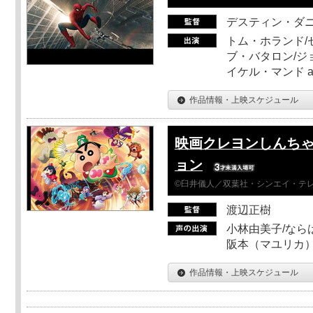
デスティン・ダ
トム・ホランド/
ブ・バタロン/ジ
イケル・マンド a
作品情報・上映スケジュール
映画クレヨンしんちゃ
ョン
©臼井儀人／双葉社・シンエイ・テレビ
渡辺正樹
小林由美子/なら
阪本（マユリカ）
作品情報・上映スケジュール