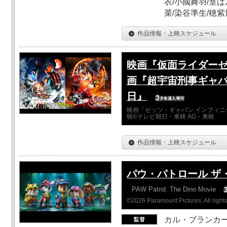
衣/小國舞羽/室
菜/染谷準生/穂紫
作品情報・上映スケジュール
映画『仮面ライダーゼ
画『超宇宙刑事ギャバ
日』
映画「ゼッツ・ギャバン インフィニ
映©テレビ朝日・東映 AG・東映
作品情報・上映スケジュール
パウ・パトロール ザ
PAW Patrol: The Dino Movie
©2026 Paramount Pictures. All rights
カル・ブランカ