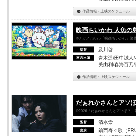
作品情報・上映スケジュール
映画ちいかわ 人魚の
©ナガノ / 2026「映画ちいかわ」
及川啓
青木遥/田中誠人/
美由利/春海百乃
作品情報・上映スケジュール
だぁれかさんとアソ
©2026「だぁれかさんとアソぼ？」
清水崇
鎮西寿々歌（FRUI