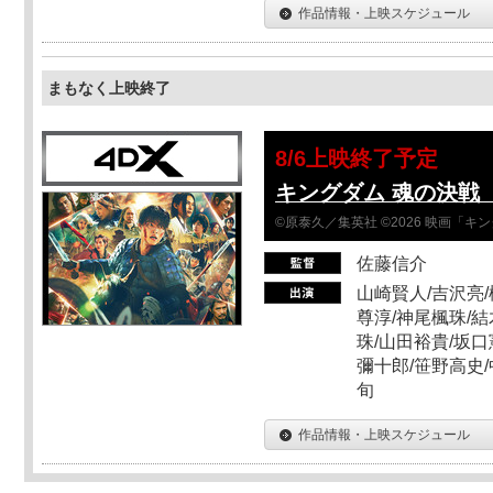
作品情報・上映スケジュール
まもなく上映終了
8/6上映終了予定
キングダム 魂の決戦 
©原泰久／集英社 ©2026 映画「
佐藤信介
山崎賢人/吉沢亮/
尊淳/神尾楓珠/結
珠/山田裕貴/坂口
彌十郎/笹野高史/
旬
作品情報・上映スケジュール