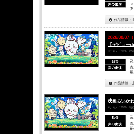
＜
友
作品情報・
2026/08/0
【デビューd
©ナガノ / 2026
及
青
嗣
作品情報・
映画ちいかわ
©ナガノ / 2026
及
青
嗣