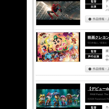
デ
ト
バ
作品情報・
映画クレヨン
©臼井儀人／双葉社・シ
渡
小
中
作品情報・
【デビューd
PAW Patrol: The
©2026 Paramount Pict
カ