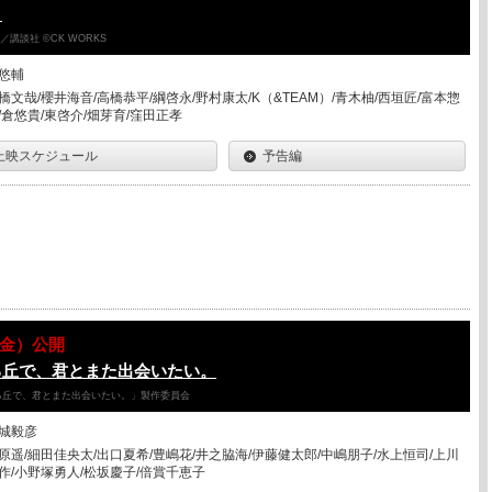
ク
講談社 ©CK WORKS
悠輔
橋文哉/櫻井海音/高橋恭平/綱啓永/野村康太/K（&TEAM）/青木柚/西垣匠/富本惣
/倉悠貴/東啓介/畑芽育/窪田正孝
上映スケジュール
予告編
07（金）公開
る丘で、君とまた出会いたい。
降る丘で、君とまた出会いたい。」製作委員会
城毅彦
原遥/細田佳央太/出口夏希/豊嶋花/井之脇海/伊藤健太郎/中嶋朋子/水上恒司/上川
作/小野塚勇人/松坂慶子/倍賞千恵子