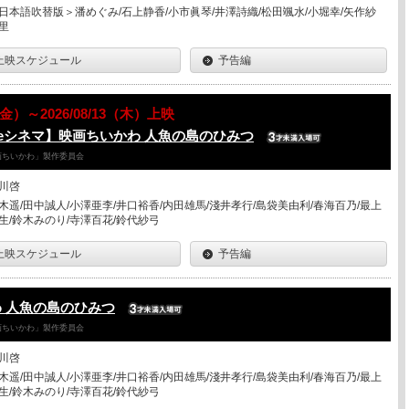
日本語吹替版＞潘めぐみ/石上静香/小市眞琴/井澤詩織/松田颯水/小堀幸/矢作紗
里
上映スケジュール
予告編
7（金）～2026/08/13（木）上映
eシネマ】映画ちいかわ 人魚の島のひみつ
「映画ちいかわ」製作委員会
川啓
木遥/田中誠人/小澤亜李/井口裕香/内田雄馬/淺井孝行/島袋美由利/春海百乃/最上
生/鈴木みのり/寺澤百花/鈴代紗弓
上映スケジュール
予告編
 人魚の島のひみつ
「映画ちいかわ」製作委員会
川啓
木遥/田中誠人/小澤亜李/井口裕香/内田雄馬/淺井孝行/島袋美由利/春海百乃/最上
生/鈴木みのり/寺澤百花/鈴代紗弓