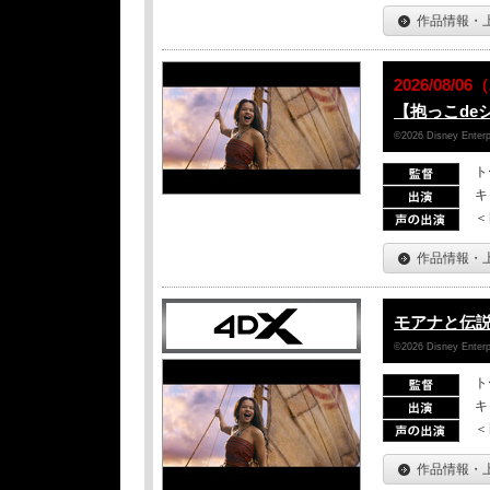
作品情報・
2026/08/
【抱っこde
©2026 Disney Enterpr
ト
キ
＜
作品情報・
モアナと伝
©2026 Disney Enterpr
ト
キ
＜
作品情報・