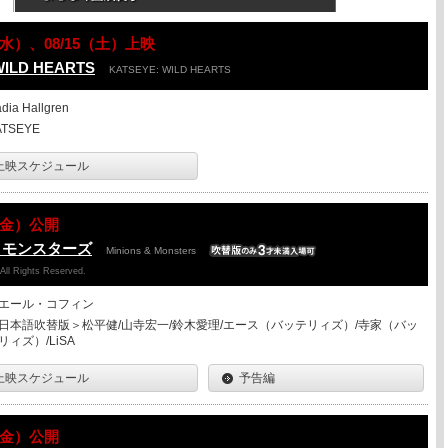
12（水）、08/15（土）上映
WILD HEARTS
KATSEYE: WILD HEARTS
dia Hallgren
ATSEYE
上映スケジュール
07（金）公開
＆モンスターズ
Minions & Monsters
 All Rights Reserved.
エール・コフィン
日本語吹替版＞松平健/山寺宏一/鈴木愛理/エース（バッテリィズ）/寺家（バッ
リィズ）/LiSA
上映スケジュール
予告編
07（金）公開