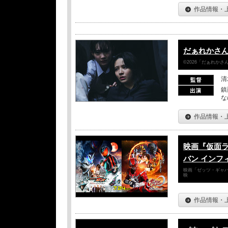
作品情報・
だぁれかさ
©2026「だぁれか
清
鎮
な
作品情報・
映画『仮面
バン インフ
映画「ゼッツ・ギャバ
映
作品情報・