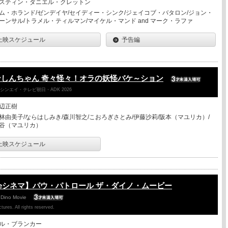
スティン・ダニエル・クレットン
ム・ホランド/ゼンデイヤ/セイディー・シンク/ジェイコブ・バタロン/ジョン・
ーンサル/トラメル・ティルマン/マイケル・マンド and マーク・ラファ
上映スケジュール
予告編
しんちゃん 奇々怪々！オラの妖怪バケ～ション
ンエイ・テレビ朝日・ADK 2026
辺正樹
林由美子/ならはしみき/森川智之/こおろぎさとみ/伊藤沙莉/阪本（マユリカ）/
谷（マユリカ）
上映スケジュール
eシネマ】パウ・パトロール ザ・ダイノ・ムービー
 Dino Movie
ures. All rights reserved.
ル・ブランカー