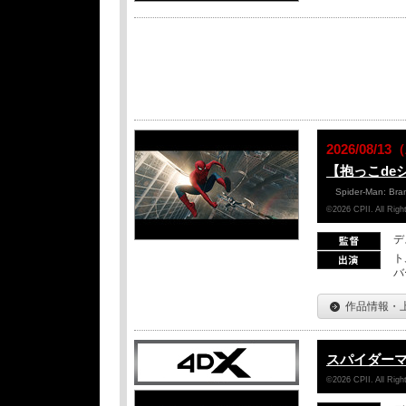
2026/08/
【抱っこde
Spider-Man: Br
©2026 CPII. All Ri
デ
ト
バ
作品情報・
スパイダー
©2026 CPII. All Ri