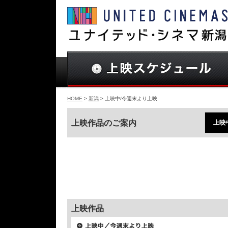
HOME
>
新潟
> 上映中/今週末より上映
上映作品のご案内
上映
上映作品