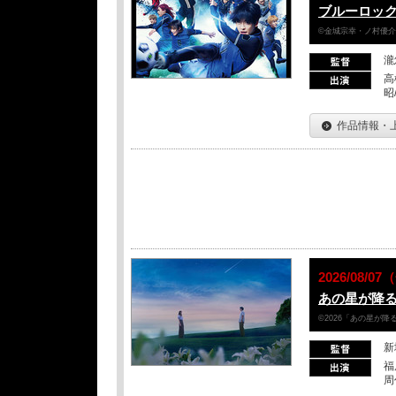
ブルーロッ
©金城宗幸・ノ村優介／
瀧
高
昭
作品情報・
2026/08/
あの星が降
©2026「あの星が
新
福
周