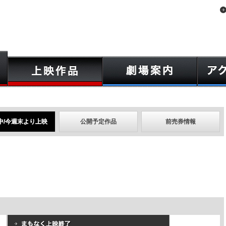
中/今週末より上映
公開予定作品
前売券情報