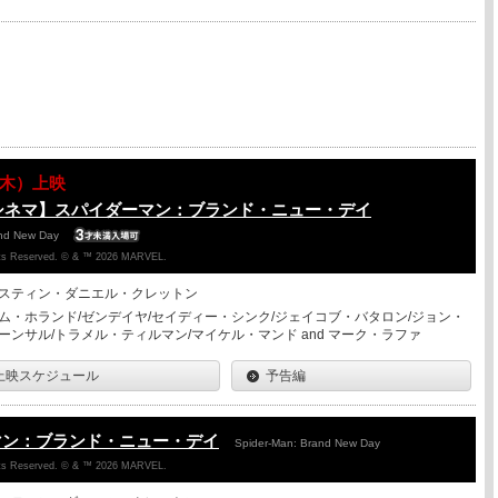
13（木）上映
シネマ】スパイダーマン：ブランド・ニュー・デイ
and New Day
ghts Reserved. © & ™ 2026 MARVEL.
スティン・ダニエル・クレットン
ム・ホランド/ゼンデイヤ/セイディー・シンク/ジェイコブ・バタロン/ジョン・
ーンサル/トラメル・ティルマン/マイケル・マンド and マーク・ラファ
上映スケジュール
予告編
マン：ブランド・ニュー・デイ
Spider-Man: Brand New Day
ghts Reserved. © & ™ 2026 MARVEL.