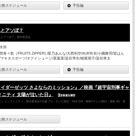
上映スケジュール
予告編
んとアソぼ？
さんとアソぼ？」製作委員会
水崇
西寿々歌（FRUITS ZIPPER) /星乃あんな/大西利空/向井怜衣/小國舞羽/室はん
/マキタスポーツ/オクイシュージ/菜葉菜/染谷準生/穂紫朋子/染谷将太
上映スケジュール
予告編
ライダーゼッツ さよならのミッション』／映画『超宇宙刑事ギャ
ィニティ 太陽が泣いた日』
ン インフィニティ」製作委員会©石森プロ・テレビ朝日・ADK EM・東映©テレビ朝日・東映 AG・東
上映スケジュール