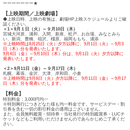
ーーーーーーー★
【上映期間／上映劇場】
◆上映日時、上映の有無は、劇場HP上映スケジュールよりご確
認ください。
＜1＞9月１日（火）～９月10日（木）
宮城大河原、浦和、入間、新座、松戸、お台場、みなとみら
い、新潟、豊橋、稲沢、橿原、福岡ももち、浦添
※上映時間は8月25日（火）夕方以降に、9月1日（火）～9月3
日（木）分を発表いたします。
9月4日（金）～9月10日（木）分は、9月1日（火）夕方以降に
発表いたします。
＜2＞9月11日（金）～９月17日（木）
札幌、幕張、金沢、大津、岸和田、小倉
※上映時間は9月8日（火）夕方以降に、9月11日（金）～9月17
日（木）分を発表いたします。
【料金】
特別料金：3,000円均一
※特別興行につきどなた様も均一料金です。サービスデー・割
引券を含む一切の割引料金の適用はございません。
また、会員無料鑑賞・招待券・当社発行の特別鑑賞券・LUCチ
ケットなどもご利用いただけませんのであらかじめご了承くだ
さい。