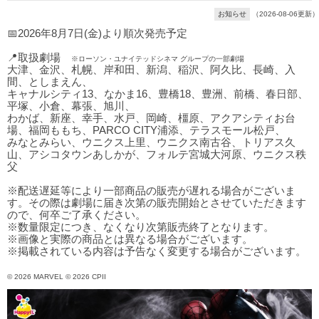
お知らせ
（2026-08-06更新）
📅2026年8月7日(金)より順次発売予定
📍取扱劇場
※ローソン・ユナイテッドシネマ グループの一部劇場
大津、金沢、札幌、岸和田、新潟、稲沢、阿久比、長崎、入
間、としまえん、
キャナルシティ13、なかま16、豊橋18、豊洲、前橋、春日部、
平塚、小倉、幕張、旭川、
わかば、新座、幸手、水戸、岡崎、橿原、アクアシティお台
場、福岡ももち、PARCO CITY浦添、テラスモール松戸、
みなとみらい、ウニクス上里、ウニクス南古谷、トリアス久
山、アシコタウンあしかが、フォルテ宮城大河原、ウニクス秩
父
※配送遅延等により一部商品の販売が遅れる場合がございま
す。その際は劇場に届き次第の販売開始とさせていただきます
ので、何卒ご了承ください。
※数量限定につき、なくなり次第販売終了となります。
※画像と実際の商品とは異なる場合がございます。
※掲載されている内容は予告なく変更する場合がございます。
© 2026 MARVEL © 2026 CPII