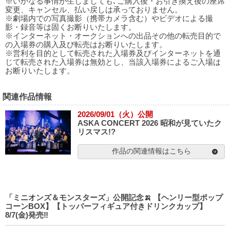
※いかなる事情が生じましても､ご購入後・お引き換え後の座席
変更、キャンセル、払い戻しは承っておりません。
※劇場内での写真撮影（携帯カメラ含む）やビデオによる撮
影・録音等は固くお断りいたします。
※インターネット・オークションへの出品その他の転売目的で
の入場券の購入及び転売はお断りいたします。
※営利を目的として転売された入場券及びインターネットを通
じて転売された入場券は無効とし、当該入場券によるご入場は
お断りいたします。
関連作品情報
2026/09/01（火）公開
ASKA CONCERT 2026 昭和が見ていたク
リスマス!?
作品の関連情報はこちら
「ミニオンズ＆モンスターズ」公開記念🍌 【ヘンリー型ポップ
コーンBOX】【トッパーフィギュア付きドリンクカップ】
8/7(金)発売‼️