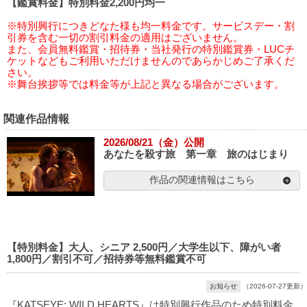
【鑑賞料金】特別料金2,200円均一
※特別興行につきどなた様も均一料金です。サービスデー・割
引券を含む一切の割引料金の適用はございません。
また、会員無料鑑賞・招待券・当社発行の特別鑑賞券・LUCチ
ケットなどもご利用いただけませんのであらかじめご了承くだ
さい。
※舞台挨拶等では料金等が上記と異なる場合がございます。
関連作品情報
2026/08/21（金）公開
あなたを殺す旅 第一章 旅のはじまり
作品の関連情報はこちら
【特別料金】大人、シニア 2,500円／大学生以下、障がい者
1,800円／割引不可／招待券等無料鑑賞不可
お知らせ
（2026-07-27更新）
『KATSEYE: WILD HEARTS』は特別興行作品のため特別料金