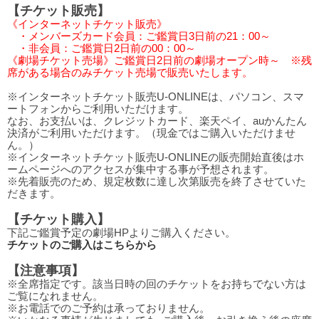
【チケット販売】
《インターネットチケット販売》
・メンバーズカード会員：ご鑑賞日3日前の21：00～
・非会員：ご鑑賞日2日前の00：00～
《劇場チケット売場》ご鑑賞日2日前の劇場オープン時～ ※残
席がある場合のみチケット売場で販売いたします。
※インターネットチケット販売U-ONLINEは、パソコン、スマ
ートフォンからご利用いただけます。
なお、お支払いは、クレジットカード、楽天ペイ、auかんたん
決済がご利用いただけます。（現金ではご購入いただけませ
ん。）
※インターネットチケット販売U-ONLINEの販売開始直後はホ
ームページへのアクセスが集中する事が予想されます。
※先着販売のため、規定枚数に達し次第販売を終了させていた
だきます。
【チケット購入】
下記ご鑑賞予定の劇場HPよりご購入ください。
チケットのご購入はこちらから
【注意事項】
※全席指定です。該当日時の回のチケットをお持ちでない方は
ご覧になれません。
※お電話でのご予約は承っておりません。