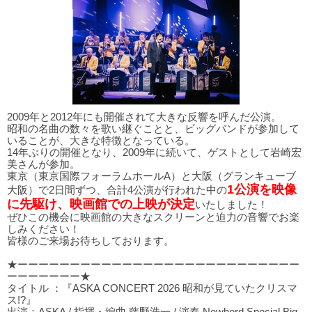
2009年と2012年にも開催されて大きな反響を呼んだ公演。
昭和の名曲の数々を歌い継ぐことと、ビッグバンドが参加して
いることが、大きな特徴となっている。
14年ぶりの開催となり、2009年に続いて、ゲストとして岩崎宏
美さんが参加。
東京（東京国際フォーラムホールA）と大阪（グランキューブ
1公演を映像
大阪）で2日間ずつ、合計4公演が行われた中の
に先駆け、映画館での上映が決定
いたしました！
ぜひこの機会に映画館の大きなスクリーンと迫力の音響でお楽
しみください！
皆様のご来場お待ちしております。
★ーーーーーーーーーーーーーーーーーーーーーーーーーーー
ーーーーーーー★
タイトル ：『ASKA CONCERT 2026 昭和が見ていたクリスマ
ス!?』