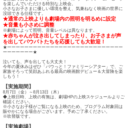
を楽しんでいただける特別な上映会。
小さなお子さまに優しい環境を整え、気兼ねなく映画の世界に
没頭できる仕様です。
★通常の上映よりも劇場内の照明を明るめに設定
★音量も小さめに調整
※劇場によって照明、音量レベルは異なります。
★赤ちゃんが泣き出してしまったり、お子さまが声
を出してパウパトたちを応援しても大歓迎！
★ーーーーーーーーーーーーーーーーーーーーーーーーーーー
ーーーーーーー★
泣いても、声を出しても大丈夫！
今年の夏休みはぜひ「パウっと！ファミリーシアター」で、ご
家族そろって笑顔あふれる最高の映画館デビュー＆大冒険を楽
しもう！
【実施期間】
8月7日（金）～8月13日（木）
◆上映日時、上映の有無は、劇場HPの上映スケジュールよりご
確認ください。
※小さなお子様がご覧になる上映のため、プログラム対象回は
賑やかになる場合がございます。予めご了承ください。
※吹替版です。
【実施劇場】