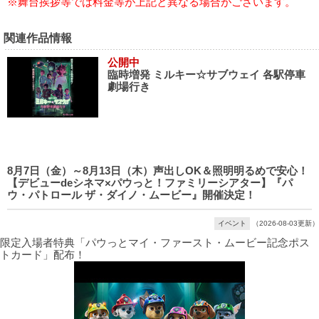
※舞台挨拶等では料金等が上記と異なる場合がございます。
関連作品情報
公開中
臨時増発 ミルキー☆サブウェイ 各駅停車
劇場行き
8月7日（金）～8月13日（木）声出しOK＆照明明るめで安心！
【デビューdeシネマ×パウっと！ファミリーシアター】『パ
ウ・パトロール ザ・ダイノ・ムービー』開催決定！
イベント
（2026-08-03更新）
限定入場者特典「パウっとマイ・ファースト・ムービー記念ポス
トカード」配布！