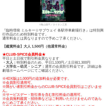
©亀山陽平／タイタン工業
『臨時増発 ミルキー☆サブウェイ 各駅停車劇場行き』は特別興
行作品のため特別料金です。
通常料金とは異なりますので予めご了承ください。
【鑑賞料金】大人 1,500円（他通常料金）
★CLUB-SPICE会員料金★
平日と土日祝で割引料金異なります
・大人：
特別料金のため、平日1,100円／土日祝1,300円
・大学生～幼児・シニア：
通常の会員割引料金です。詳細は各
劇場ホームページにてご確認ください。
※4DX版は1,000円の追加料金が必要です。
※会員割引適用可。
※障がい者割引料金からのCLUB-SPICE会員割引はございませ
ん。
※サービスデー・割引券を含む割引料金の適用可。
※会員無料鑑賞・招待券などはご利用いただけませんのであら
かじめご了承ください。