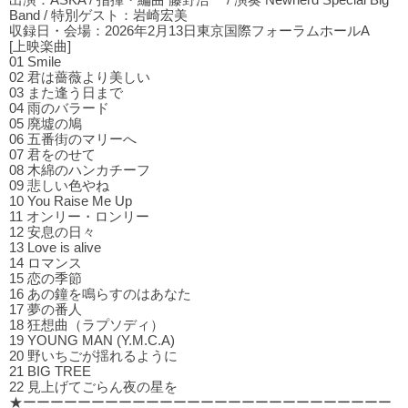
出演：ASKA / 指揮・編曲 藤野浩一 / 演奏 Newherd Special Big
Band / 特別ゲスト：岩崎宏美
収録日・会場：2026年2月13日東京国際フォーラムホールA
[上映楽曲]
01 Smile
02 君は薔薇より美しい
03 また逢う⽇まで
04 ⾬のバラード
05 廃墟の鳩
06 五番街のマリーへ
07 君をのせて
08 木綿のハンカチーフ
09 悲しい⾊やね
10 You Raise Me Up
11 オンリー・ロンリー
12 安息の⽇々
13 Love is alive
14 ロマンス
15 恋の季節
16 あの鐘を鳴らすのはあなた
17 夢の番⼈
18 狂想曲（ラプソディ）
19 YOUNG MAN (Y.M.C.A)
20 野いちごが揺れるように
21 BIG TREE
22 ⾒上げてごらん夜の星を
★ーーーーーーーーーーーーーーーーーーーーーーーーーーー