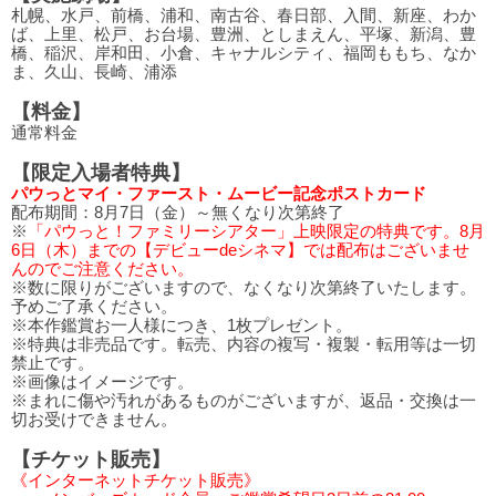
札幌、水戸、前橋、浦和、南古谷、春日部、入間、新座、わか
ば、上里、松戸、お台場、豊洲、としまえん、平塚、新潟、豊
橋、稲沢、岸和田、小倉、キャナルシティ、福岡ももち、なか
ま、久山、長崎、浦添
【料金】
通常料金
【限定入場者特典】
パウっとマイ・ファースト・ムービー記念ポストカード
配布期間：8月7日（金）～無くなり次第終了
※
「パウっと！ファミリーシアター」上映限定の特典です。8月
6日（木）までの【デビューdeシネマ】では配布はございませ
んのでご注意ください。
※数に限りがございますので、なくなり次第終了いたします。
予めご了承ください。
※本作鑑賞お一人様につき、1枚プレゼント。
※特典は非売品です。転売、内容の複写・複製・転用等は一切
禁止です。
※画像はイメージです。
※まれに傷や汚れがあるものがございますが、返品・交換は一
切お受けできません。
【チケット販売】
《インターネットチケット販売》