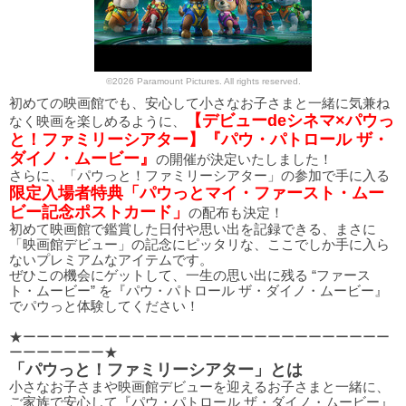
©2026 Paramount Pictures. All rights reserved.
初めての映画館でも、安心して小さなお子さまと一緒に気兼ね
【デビューdeシネマ×パウっ
なく映画を楽しめるように、
と！ファミリーシアター】『パウ・パトロール ザ・
ダイノ・ムービー』
の開催が決定いたしました！
さらに、「パウっと！ファミリーシアター」の参加で手に入る
限定入場者特典「パウっとマイ・ファースト・ムー
ビー記念ポストカード」
の配布も決定！
初めて映画館で鑑賞した日付や思い出を記録できる、まさに
「映画館デビュー」の記念にピッタリな、ここでしか手に入ら
ないプレミアムなアイテムです。
ぜひこの機会にゲットして、一生の思い出に残る “ファース
ト・ムービー” を『パウ・パトロール ザ・ダイノ・ムービー』
でパウっと体験してください！
★ーーーーーーーーーーーーーーーーーーーーーーーーーーー
ーーーーーーー★
「パウっと！ファミリーシアター」とは
小さなお子さまや映画館デビューを迎えるお子さまと一緒に、
ご家族で安心して『パウ・パトロール ザ・ダイノ・ムービー』