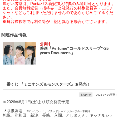
障がい者割引、Pontaパス新規加入特典のみ適用可となります。
また、会員無料鑑賞・招待券・当社発行の特別鑑賞券・LUCチ
ケットなどもご利用いただけませんのであらかじめご了承くだ
さい。
※舞台挨拶等では料金等が上記と異なる場合がございます。
関連作品情報
公開中
映画『Perfume“コールドスリープ”-25
years Document-』
一番くじ 『ミニオンズ＆モンスターズ』🍌発売！
お知らせ
（2026-07-30更新）
📅2026年8月1日(土)より順次発売予定
📍取扱劇場
※ローソン・ユナイテッドシネマ グループの一部劇場
札幌、岸和田、新潟、長崎、入間、としまえん、キャナルシテ