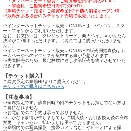
・メンバーズカード会員：ご鑑賞希望日3日前の21:00～
・非会員：ご鑑賞希望日2日前の00:00～
《劇場チケット売場》ご鑑賞希望日2日前の劇場オープン時～
※残席がある場合のみチケット売場で販売いたします。
※インターネットチケット販売U-ONLINEは、パソコン、スマ
ートフォンからご利用いただけます。
なお、お支払いは、クレジットカード、楽天ペイ、auかんたん
決済がご利用いただけます。（現金ではご購入いただけませ
ん。）
※インターネットチケット販売U-ONLINEの販売開始直後はホ
ームページへのアクセスが集中する事が予想されます。
※先着販売のため、規定枚数に達し次第販売を終了させていた
だきます。
【チケット購入】
ご鑑賞予定の劇場HPよりご購入ください。
チケットのご購入はこちらから
【注意事項】
※全席指定です。該当日時の回のチケットをお持ちでない方は
ご覧になれません。
※お電話でのご予約は承っておりません。
※いかなる事情が生じましても､ご購入後・お引き換え後の座席
変更、キャンセル、払い戻しは承っておりません。
※劇場内での写真撮影（携帯カメラ含む）やビデオによる撮