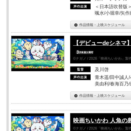
＜日本語吹替版＞
颯水/小堀幸/矢
作品情報・上映スケジュール
【デビューdeシネマ
©ナガノ / 2026「映画ちいかわ」
及川啓
青木遥/田中誠人/
美由利/春海百乃
作品情報・上映スケジュール
映画ちいかわ 人魚の
©ナガノ / 2026「映画ちいかわ」