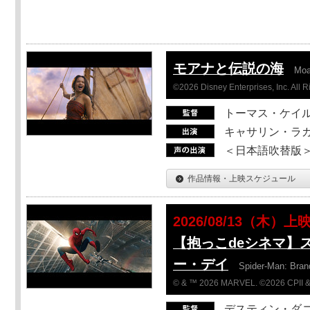
モアナと伝説の海
Mo
©2026 Disney Enterprises, Inc. All 
トーマス・ケイ
キャサリン・ラガ
＜日本語吹替版＞T
作品情報・上映スケジュール
2026/08/13（木）上
【抱っこdeシネマ】
ー・デイ
Spider-Man: Bra
© & ™ 2026 MARVEL. ©2026 CPII &
デスティン・ダ