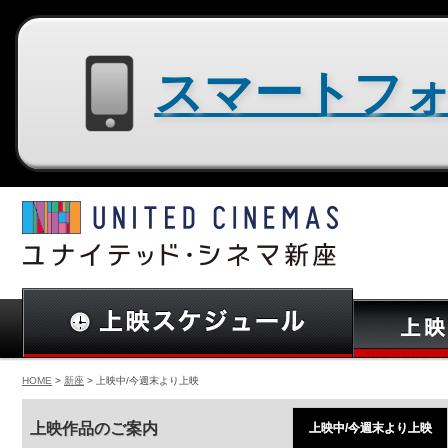
スマートフォン用サイトはコチラ
HOME
>
新座
> 上映中/今週末より上映
上映作品のご案内
上映中/今週末より上映