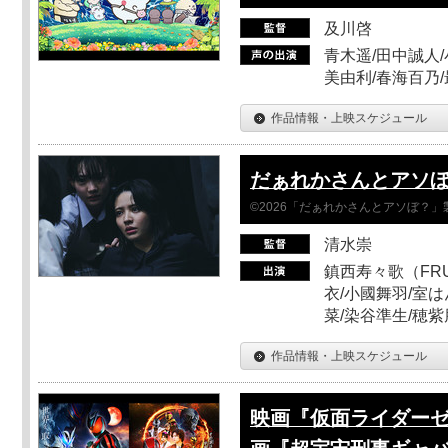
及川啓
青木遥/田中誠人/
美由利/春海百乃
作品情報・上映スケジュール
だぁれかさんとアソ
©2026「だぁれかさんとアソぼ？」
清水崇
鎮西寿々歌（FRUI
衣/小國舞羽/室
菜/染谷準生/穂紫
作品情報・上映スケジュール
映画『仮面ライダーゼ