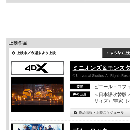
上映作品
ミニオンズ＆モンス
© Universal Studios. All Rights Rese
ピエール・コフ
＜日本語吹替版＞
リィズ）/寺家（バ
作品情報・上映スケジュール