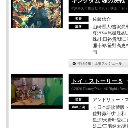
キングダム 魂の決戦
©原泰久／集英社 ©2026 映画「
佐藤信介
山崎賢人/吉沢亮/
尊淳/神尾楓珠/結
珠/山田裕貴/坂口
彌十郎/笹野高史/
旬
作品情報・上映スケジュール
トイ・ストーリー５
©2026 Disney/Pixar. All Rights Rese
アンドリュー・
＜日本語吹替版＞
佐野勇斗/井上和
星涼/天野叶愛/白
雄二/三宅健太/遠