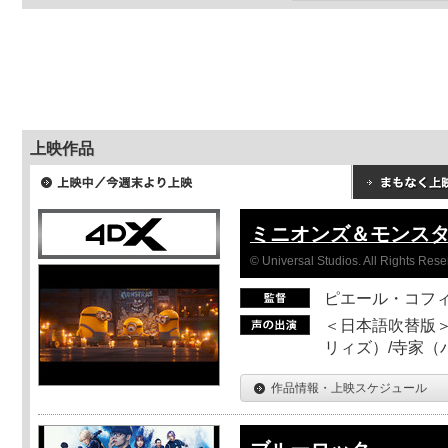
上映作品
ミニオンズ＆モンス
© Universal Studios. All Rights Rese
ピエール・コフ
＜日本語吹替版＞
リィズ）/寺家（バ
作品情報・上映スケジュール