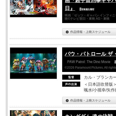
画『超宇宙刑事ギャバ
日』
映画「ゼッツ・ギャバン インフィニ
映©テレビ朝日・東映 AG・東映
作品情報・上映スケジュール
パウ・パトロール ザ
PAW Patrol: The Dino Movie
©2026 Paramount Pictures. All rights
カル・ブランカ
＜日本語吹替版＞
颯水/小堀幸/矢
作品情報・上映スケジュール