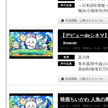
＜日本語吹替版＞
颯水/小堀幸/矢
作品情報・上映スケジュール
【デビューdeシネマ
©ナガノ / 2026「映画ちいかわ」
及川啓
青木遥/田中誠人/
美由利/春海百乃
作品情報・上映スケジュール
映画ちいかわ 人魚の
©ナガノ / 2026「映画ちいかわ」