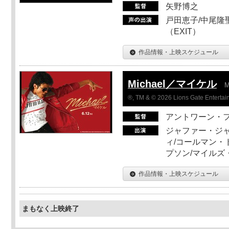
矢野博之
戸田恵子/中尾隆聖
（EXIT）
作品情報・上映スケジュール
Michael／マイケル
M
®, TM & © 2026 Lions Gate Entertain
アントワーン・
ジャファー・ジ
ィ/コールマン・
プソン/マイルズ
作品情報・上映スケジュール
まもなく上映終了