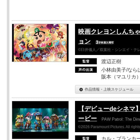
映画クレヨンしんちゃ
ョン
©臼井儀人／双葉社・シンエイ・テレビ
渡辺正樹
小林由美子/なら
阪本（マユリカ）
作品情報・上映スケジュール
【デビューdeシネマ
ービー
PAW Patrol: The Din
©2026 Paramount Pictures. All rights
カル・ブランカ