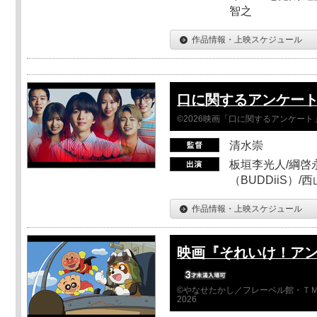
智之
作品情報・上映スケジュール
口に関するアンケー
©2026映画「口に関するアンケー
清水崇
板垣李光人/綱啓永
（BUDDiiS）/
作品情報・上映スケジュール
映画『それいけ！ア
©やなせたかし／フレーベル館・ＴＭ
2026