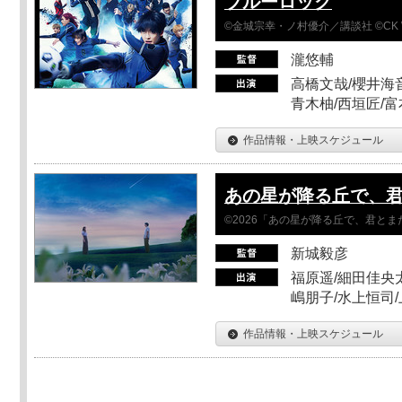
ブルーロック
©金城宗幸・ノ村優介／講談社 ©CK 
瀧悠輔
高橋文哉/櫻井海音
青木柚/西垣匠/富
作品情報・上映スケジュール
あの星が降る丘で、
©2026「あの星が降る丘で、君と
新城毅彦
福原遥/細田佳央太
嶋朋子/水上恒司
作品情報・上映スケジュール