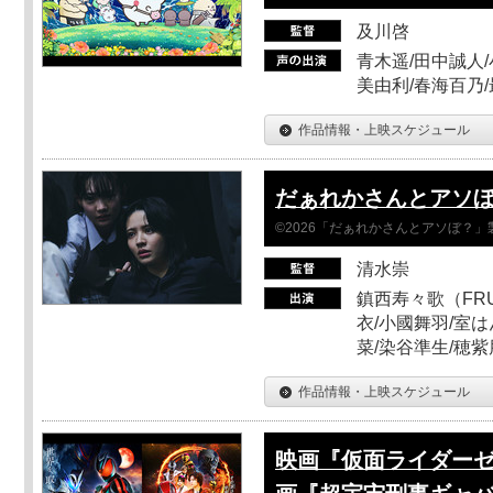
及川啓
青木遥/田中誠人/
美由利/春海百乃
作品情報・上映スケジュール
だぁれかさんとアソ
©2026「だぁれかさんとアソぼ？」
清水崇
鎮西寿々歌（FRUI
衣/小國舞羽/室
菜/染谷準生/穂紫
作品情報・上映スケジュール
映画『仮面ライダーゼ