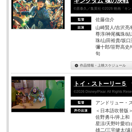
キングダム 魂の決戦
©原泰久／集英社 ©2026 映画「
佐藤信介
山崎賢人/吉沢亮/
尊淳/神尾楓珠/結
珠/山田裕貴/坂口
彌十郎/笹野高史/
旬
作品情報・上映スケジュール
トイ・ストーリー５
©2026 Disney/Pixar. All Rights Rese
アンドリュー・
＜日本語吹替版＞
佐野勇斗/井上和
星涼/天野叶愛/白
雄二/三宅健太/遠