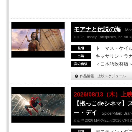
モアナと伝説の海
Mo
©2026 Disney Enterprises, Inc. All 
トーマス・ケイ
キャサリン・ラガ
＜日本語吹替版＞T
作品情報・上映スケジュール
2026/08/13（木）上
【抱っこdeシネマ】
ー・デイ
Spider-Man: Bra
© & ™ 2026 MARVEL. ©2026 CPII &
デスティン・ダ