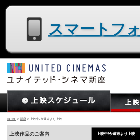
スマートフォン用サイトはコチラ
HOME
>
新座
> 上映中/今週末より上映
上映作品のご案内
上映中/今週末より上映