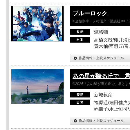
ブルーロック
©金城宗幸・ノ村優介／講談社 ©CK 
瀧悠輔
高橋文哉/櫻井海音
青木柚/西垣匠/富
作品情報・上映スケジュール
あの星が降る丘で、
©2026「あの星が降る丘で、君と
新城毅彦
福原遥/細田佳央太
嶋朋子/水上恒司
作品情報・上映スケジュール