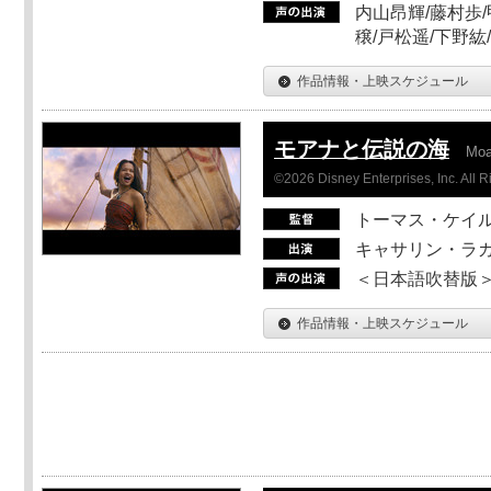
内山昂輝/藤村歩/
穣/戸松遥/下野紘
作品情報・上映スケジュール
モアナと伝説の海
Mo
©2026 Disney Enterprises, Inc. All 
トーマス・ケイ
キャサリン・ラガ
＜日本語吹替版＞T
作品情報・上映スケジュール