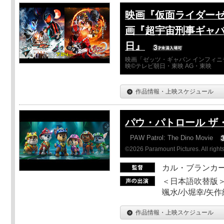
映画『仮面ライダーゼ
画『超宇宙刑事ギャバ
日』
映画「ゼッツ・ギャバン インフィニ
映©テレビ朝日・東映 AG・東映
作品情報・上映スケジュール
パウ・パトロール ザ
PAW Patrol: The Dino Movie
©2026 Paramount Pictures. All rights
カル・ブランカ
＜日本語吹替版＞
颯水/小堀幸/矢
作品情報・上映スケジュール