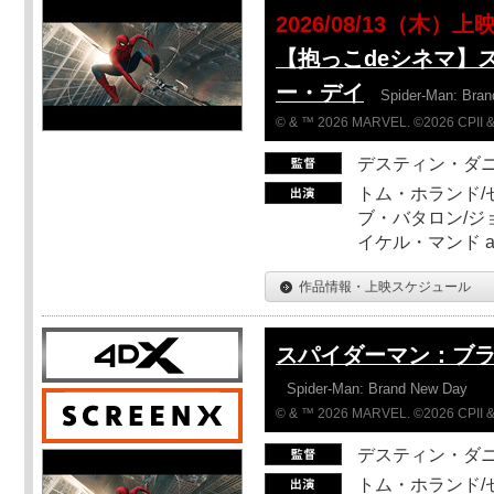
2026/08/13（木）上
【抱っこdeシネマ】
ー・デイ
Spider-Man: Bra
© & ™ 2026 MARVEL. ©2026 CPII &
デスティン・ダ
トム・ホランド/
ブ・バタロン/ジ
イケル・マンド a
作品情報・上映スケジュール
スパイダーマン：ブ
Spider-Man: Brand New Day
© & ™ 2026 MARVEL. ©2026 CPII &
デスティン・ダ
トム・ホランド/