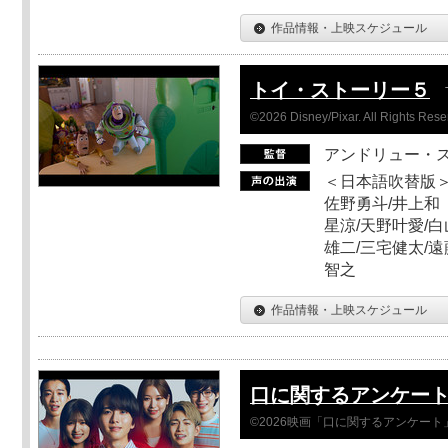
作品情報・上映スケジュール
トイ・ストーリー５
©2026 Disney/Pixar. All Rights Rese
アンドリュー・
＜日本語吹替版＞
佐野勇斗/井上和
星涼/天野叶愛/白
雄二/三宅健太/遠
智之
作品情報・上映スケジュール
口に関するアンケー
©2026映画「口に関するアンケー