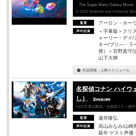
The Super Mario Galaxy Movie
© 2025 Nintendo and Universal Studi
アーロン・ホーヴ
＜字幕版＞クリス
ャーリー・デイ/
キー/ブリ―・ラ
替）＞宮野真守/志
山下大輝
作品情報・上映スケジュール
名探偵コナン ハイウ
し）
©2026 青山剛昌／名探偵コナン製
蓮井隆弘
高山みなみ/山崎
延年 ゲスト声優