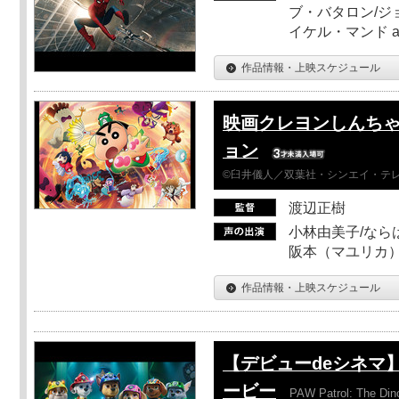
ブ・バタロン/ジ
イケル・マンド a
作品情報・上映スケジュール
映画クレヨンしんちゃ
ョン
©臼井儀人／双葉社・シンエイ・テレビ
渡辺正樹
小林由美子/なら
阪本（マユリカ）
作品情報・上映スケジュール
【デビューdeシネマ
ービー
PAW Patrol: The Din