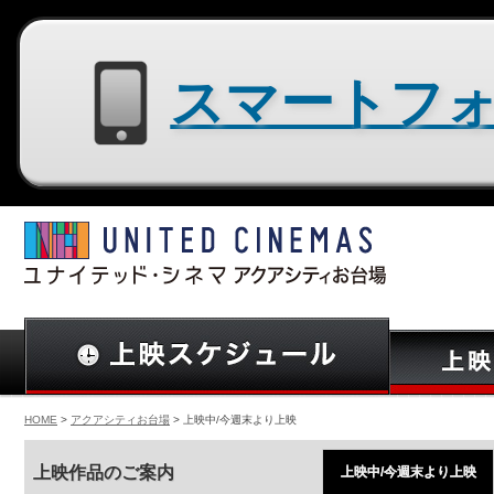
スマートフォン用サイトはコチラ
HOME
>
アクアシティお台場
> 上映中/今週末より上映
上映作品のご案内
上映中/今週末より上映