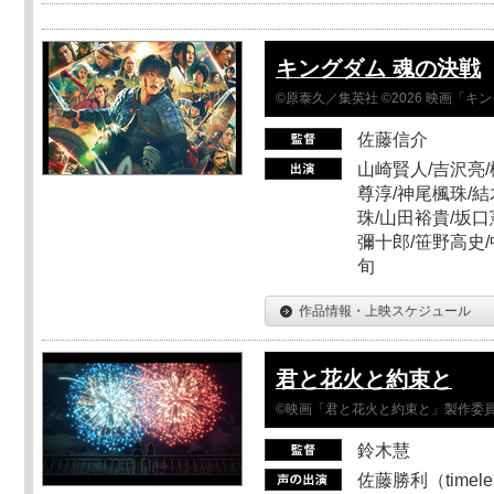
キングダム 魂の決戦
©原泰久／集英社 ©2026 映画「
佐藤信介
山崎賢人/吉沢亮/
尊淳/神尾楓珠/結
珠/山田裕貴/坂口
彌十郎/笹野高史/
旬
作品情報・上映スケジュール
君と花火と約束と
©映画「君と花火と約束と」製作委
鈴木慧
佐藤勝利（timel