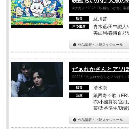
映画ちいかわ 人魚の
©ナガノ / 2026「映画ちいかわ」
及川啓
青木遥/田中誠人/
美由利/春海百乃
作品情報・上映スケジュール
だぁれかさんとアソ
©2026「だぁれかさんとアソぼ？」
清水崇
鎮西寿々歌（FRUI
衣/小國舞羽/室
菜/染谷準生/穂紫
作品情報・上映スケジュール