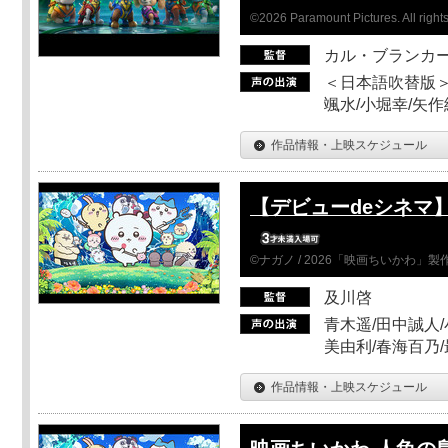
©2026 Paramount Pictures. All rights
カル・ブランカ
＜日本語吹替版＞
颯水/小堀幸/矢
作品情報・上映スケジュール
【デビューdeシネマ
©ナガノ / 2026「映画ちいかわ」
及川啓
青木遥/田中誠人/
美由利/春海百乃
作品情報・上映スケジュール