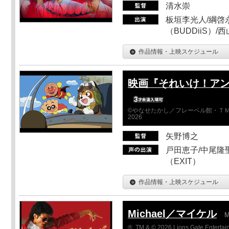
清水崇
板垣李光人/綱啓永
（BUDDiiS）/
作品情報・上映スケジュール
映画『それいけ！ア
©やなせたかし／フレーベル館・ＴＭ
2026
矢野博之
戸田恵子/中尾隆聖
（EXIT）
作品情報・上映スケジュール
Michael／マイケル
M
®, TM & © 2026 Lions Gate Entertain