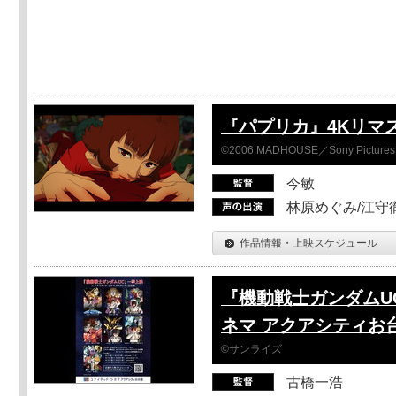
『パプリカ』4Kリマ
©2006 MADHOUSE／Sony Pictures En
今敏
林原めぐみ/江守
作品情報・上映スケジュール
『機動戦士ガンダムUC
ネマ アクアシティお
©サンライズ
古橋一浩