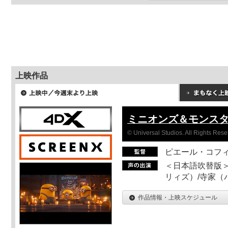
上映作品
ミニオンズ＆モンス
© Universal Studios. All Rights Rese
ピエール・コフ
＜日本語吹替版＞
リィズ）/寺家（バ
作品情報・上映スケジュール