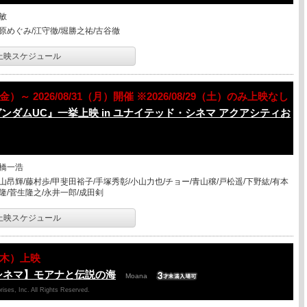
敏
原めぐみ/江守徹/堀勝之祐/古谷徹
上映スケジュール
07（金）～ 2026/08/31（月）開催 ※2026/08/29（土）のみ上映なし
ンダムUC』一挙上映 in ユナイテッド・シネマ アクアシティお
橋一浩
山昂輝/藤村歩/甲斐田裕子/手塚秀彰/小山力也/チョー/青山穣/戸松遥/下野紘/有本
隆/菅生隆之/永井一郎/成田剣
上映スケジュール
06（木）上映
シネマ】モアナと伝説の海
Moana
ises, Inc. All Rights Reserved.