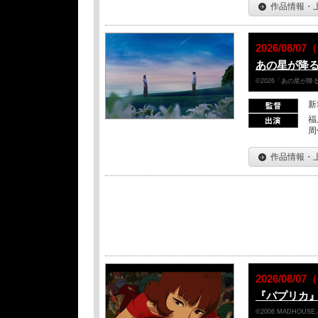
作品情報・
2026/08/
あの星が降
©2026「あの星が
新
福
周
作品情報・
2026/08/
『パプリカ』
©2006 MADHOUSE／Son