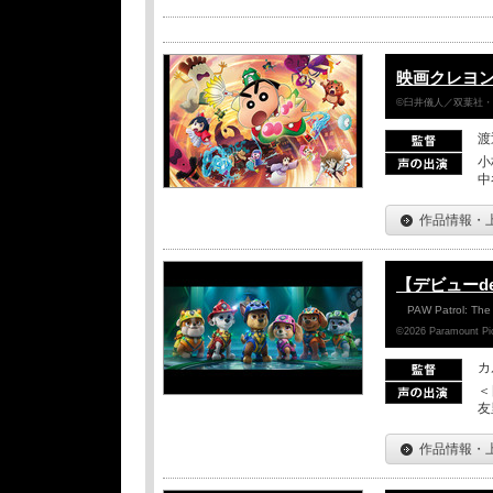
映画クレヨン
©臼井儀人／双葉社・シ
渡
小
中
作品情報・
【デビューd
PAW Patrol: The
©2026 Paramount Pict
カ
＜
友
作品情報・