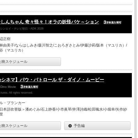
しんちゃん 奇々怪々！オラの妖怪バケ～ション
ンエイ・テレビ朝日・ADK 2026
辺正樹
林由美子/ならはしみき/森川智之/こおろぎさとみ/伊藤沙莉/阪本（マユリカ）/
谷（マユリカ）
上映スケジュール
eシネマ】パウ・パトロール ザ・ダイノ・ムービー
 Dino Movie
ures. All rights reserved.
ル・ブランカー
日本語吹替版＞潘めぐみ/石上静香/小市眞琴/井澤詩織/松田颯水/小堀幸/矢作紗
里
上映スケジュール
予告編