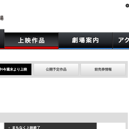
中/今週末より上映
公開予定作品
前売券情報