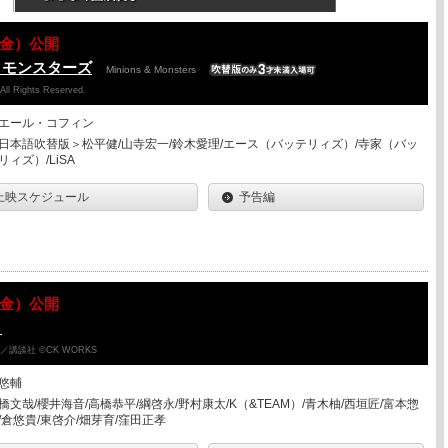
07（金）公開
＆モンスターズ
Minions & Monsters
 All Rights Reserved.
エール・コフィン
日本語吹替版＞松平健/山寺宏一/鈴木愛理/エース（バッテリィズ）/寺家（バッ
リィズ）/LiSA
上映スケジュール
予告編
07（金）公開
ク
講談社 ©CK WORKS
悠輔
橋文哉/櫻井海音/高橋恭平/綱啓永/野村康太/K（&TEAM）/青木柚/西垣匠/富本惣
/倉悠貴/東啓介/畑芽育/窪田正孝