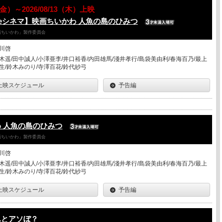
7（金）～2026/08/13（木）上映
eシネマ】映画ちいかわ 人魚の島のひみつ
「映画ちいかわ」製作委員会
川啓
木遥/田中誠人/小澤亜李/井口裕香/内田雄馬/淺井孝行/島袋美由利/春海百乃/最上
生/鈴木みのり/寺澤百花/鈴代紗弓
上映スケジュール
予告編
 人魚の島のひみつ
「映画ちいかわ」製作委員会
川啓
木遥/田中誠人/小澤亜李/井口裕香/内田雄馬/淺井孝行/島袋美由利/春海百乃/最上
生/鈴木みのり/寺澤百花/鈴代紗弓
上映スケジュール
予告編
んとアソぼ？