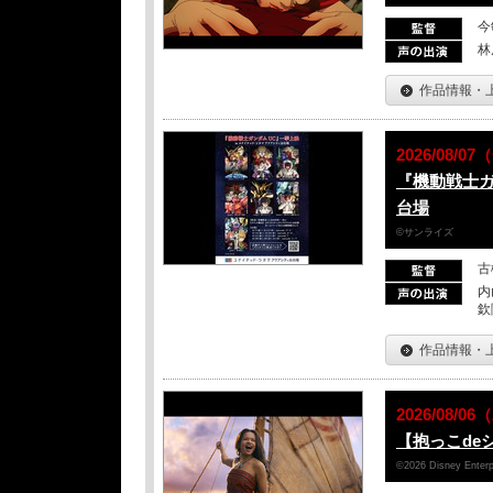
今
林
作品情報・
2026/08/
『機動戦士ガ
台場
©サンライズ
古
内
欽
作品情報・
2026/08/
【抱っこde
©2026 Disney Enterpr