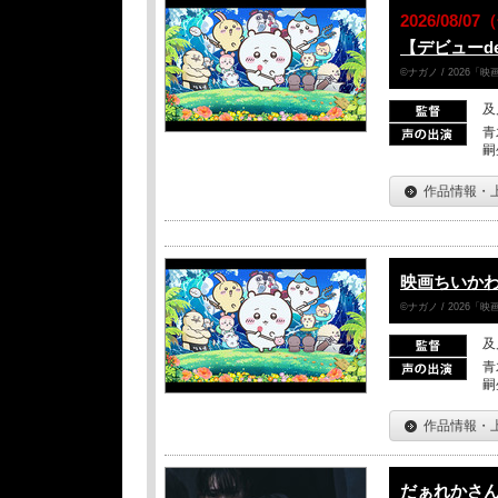
2026/08/0
【デビューd
©ナガノ / 2026
及
青
嗣
作品情報・
映画ちいかわ
©ナガノ / 2026
及
青
嗣
作品情報・
だぁれかさ