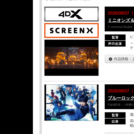
2026/08/
ミニオンズ
© Universal Studios.
ピ
＜
テ
作品情報・
2026/08/
ブルーロッ
©金城宗幸・ノ村優介／
瀧
高
昭