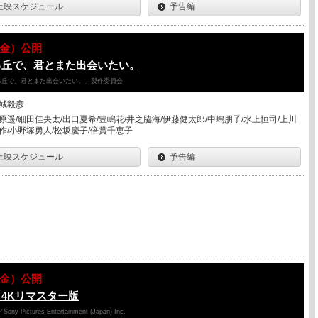
上映スケジュール
予告編
07（金）公開
る丘で、君とまた出会いたい。
降る丘で、君とまた出会いたい。」製作委員会
城毅彦
原遥/細田佳央太/出口夏希/豊嶋花/井之脇海/伊藤健太郎/中嶋朋子/水上恒司/上川
作/小野塚勇人/松坂慶子/倍賞千恵子
上映スケジュール
予告編
07（金）公開
4Kリマスター版
y Pictures Entertainment (Japan) Inc.