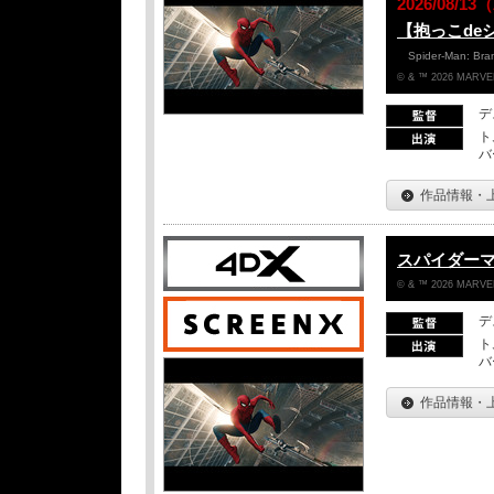
2026/08/
【抱っこde
Spider-Man: Br
© & ™ 2026 MARVEL
デ
ト
バ
作品情報・
スパイダー
© & ™ 2026 MARVEL
デ
ト
バ
作品情報・