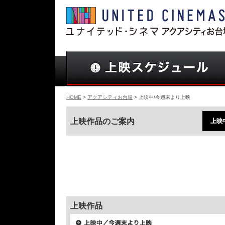
HOME
>
アクアシティお台場
> 上映中/今週末より上映
上映作品のご案内
上映
上映作品