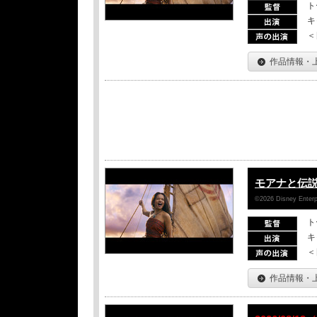
ト
キ
＜
作品情報・
モアナと伝
©2026 Disney Enterpr
ト
キ
＜
作品情報・