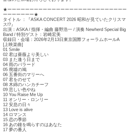
★ーーーーーーーーーーーーーーーーーーーーーーーーーーー
ーーーーーーー★
タイトル ：『ASKA CONCERT 2026 昭和が見ていたクリスマ
ス!?』
出演：ASKA / 指揮・編曲 藤野浩一 / 演奏 Newherd Special Big
Band / 特別ゲスト：岩崎宏美
収録日・会場：2026年2月13日東京国際フォーラムホールA
[上映楽曲]
01 Smile
02 君は薔薇より美しい
03 また逢う⽇まで
04 ⾬のバラード
05 廃墟の鳩
06 五番街のマリーへ
07 君をのせて
08 木綿のハンカチーフ
09 悲しい⾊やね
10 You Raise Me Up
11 オンリー・ロンリー
12 安息の⽇々
13 Love is alive
14 ロマンス
15 恋の季節
16 あの鐘を鳴らすのはあなた
17 夢の番⼈