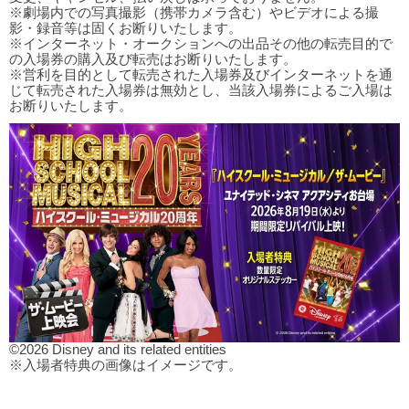
※劇場内での写真撮影（携帯カメラ含む）やビデオによる撮
影・録音等は固くお断りいたします。
※インターネット・オークションへの出品その他の転売目的で
の入場券の購入及び転売はお断りいたします。
※営利を目的として転売された入場券及びインターネットを通
じて転売された入場券は無効とし、当該入場券によるご入場は
お断りいたします。
©2026 Disney and its related entities
※入場者特典の画像はイメージです。