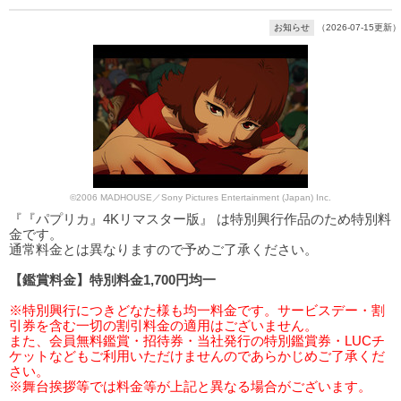
お知らせ
（2026-07-15更新）
©2006 MADHOUSE／Sony Pictures Entertainment (Japan) Inc.
『『パプリカ』4Kリマスター版』 は特別興行作品のため特別料
金です。
通常料金とは異なりますので予めご了承ください。
【鑑賞料金】特別料金1,700円均一
※特別興行につきどなた様も均一料金です。サービスデー・割
引券を含む一切の割引料金の適用はございません。
また、会員無料鑑賞・招待券・当社発行の特別鑑賞券・LUCチ
ケットなどもご利用いただけませんのであらかじめご了承くだ
さい。
※舞台挨拶等では料金等が上記と異なる場合がございます。