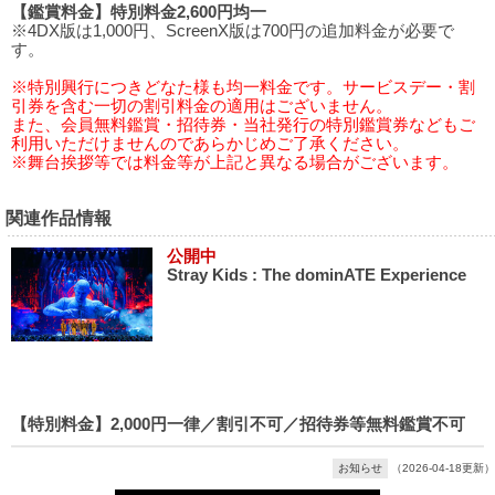
【鑑賞料金】特別料金2,600円均一
※4DX版は1,000円、ScreenX版は700円の追加料金が必要で
す。
※特別興行につきどなた様も均一料金です。サービスデー・割
引券を含む一切の割引料金の適用はございません。
また、会員無料鑑賞・招待券・当社発行の特別鑑賞券などもご
利用いただけませんのであらかじめご了承ください。
※舞台挨拶等では料金等が上記と異なる場合がございます。
関連作品情報
公開中
Stray Kids : The dominATE Experience
【特別料金】2,000円一律／割引不可／招待券等無料鑑賞不可
お知らせ
（2026-04-18更新）