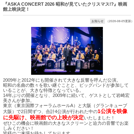
『ASKA CONCERT 2026 昭和が見ていたクリスマス!?』映画
館上映決定！
お知らせ
（2026-08-05更新）
2009年と2012年にも開催されて大きな反響を呼んだ公演。
昭和の名曲の数々を歌い継ぐことと、ビッグバンドが参加して
いることが、大きな特徴となっている。
14年ぶりの開催となり、2009年に続いて、ゲストとして岩崎宏
美さんが参加。
東京（東京国際フォーラムホールA）と大阪（グランキューブ
1公演を映像
大阪）で2日間ずつ、合計4公演が行われた中の
に先駆け、映画館での上映が決定
いたしました！
ぜひこの機会に映画館の大きなスクリーンと迫力の音響でお楽
しみください！
皆様のご来場お待ちしております。