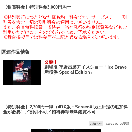
【鑑賞料金】特別料金3,000円均一
※特別興行につきどなた様も均一料金です。サービスデー・割
引券を含む一切の割引料金の適用はございません。
また、会員無料鑑賞・招待券・当社発行の特別鑑賞券などもご
利用いただけませんのであらかじめご了承ください。
※舞台挨拶等では料金等が上記と異なる場合がございます。
関連作品情報
公開中
劇場版 宇野昌磨アイスショー「Ice Brave
新横浜 Special Edition」
【特別料金】2,700円一律（4DX版・ScreenX版は所定の追加料
金が必要）／割引不可／招待券等無料鑑賞不可
お知らせ
（2026-03-09更新）