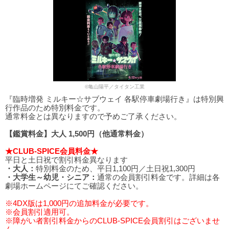
©亀山陽平／タイタン工業
『臨時増発 ミルキー☆サブウェイ 各駅停車劇場行き』は特別興
行作品のため特別料金です。
通常料金とは異なりますので予めご了承ください。
【鑑賞料金】大人 1,500円（他通常料金）
★CLUB-SPICE会員料金★
平日と土日祝で割引料金異なります
・大人：
特別料金のため、平日1,100円／土日祝1,300円
・大学生～幼児・シニア：
通常の会員割引料金です。詳細は各
劇場ホームページにてご確認ください。
※4DX版は1,000円の追加料金が必要です。
※会員割引適用可。
※障がい者割引料金からのCLUB-SPICE会員割引はございませ