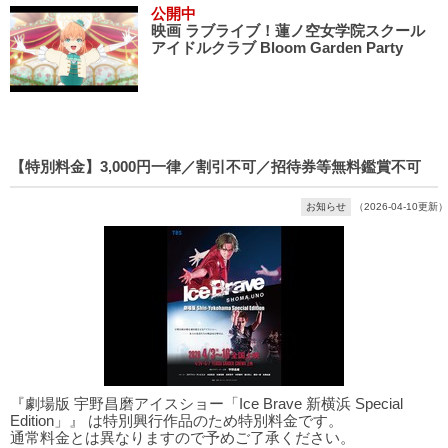
公開中
映画 ラブライブ！蓮ノ空女学院スクール
アイドルクラブ Bloom Garden Party
【特別料金】3,000円一律／割引不可／招待券等無料鑑賞不可
お知らせ
（2026-04-10更新）
『劇場版 宇野昌磨アイスショー「Ice Brave 新横浜 Special
Edition」』 は特別興行作品のため特別料金です。
通常料金とは異なりますので予めご了承ください。