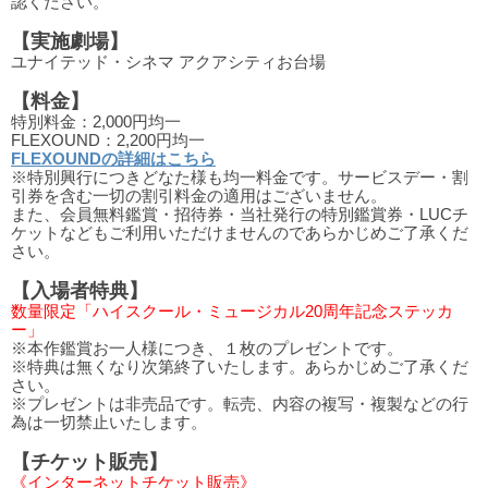
認ください。
【実施劇場】
ユナイテッド・シネマ アクアシティお台場
【料金】
特別料金：2,000円均一
FLEXOUND：2,200円均一
FLEXOUNDの詳細はこちら
※特別興行につきどなた様も均一料金です。サービスデー・割
引券を含む一切の割引料金の適用はございません。
また、会員無料鑑賞・招待券・当社発行の特別鑑賞券・LUCチ
ケットなどもご利用いただけませんのであらかじめご了承くだ
さい。
【入場者特典】
数量限定「ハイスクール・ミュージカル20周年記念ステッカ
ー」
※本作鑑賞お一人様につき、１枚のプレゼントです。
※特典は無くなり次第終了いたします。あらかじめご了承くだ
さい。
※プレゼントは非売品です。転売、内容の複写・複製などの行
為は一切禁止いたします。
【チケット販売】
《インターネットチケット販売》