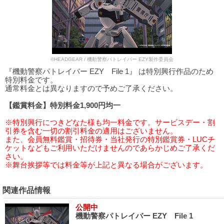
©HEADGEAR / 機動警察パトレイバー EZY製作委員会
『機動警察パトレイバー EZY File 1』 は特別興行作品のため
特別料金です。
通常料金とは異なりますので予めご了承ください。
【鑑賞料金】特別料金1,900円均一
※特別興行につきどなた様も均一料金です。サービスデー・割
引券を含む一切の割引料金の適用はございません。
また、会員無料鑑賞・招待券・当社発行の特別鑑賞券・LUCチ
ケットなどもご利用いただけませんのであらかじめご了承くだ
さい。
※舞台挨拶等では料金等が上記と異なる場合がございます。
関連作品情報
公開中
機動警察パトレイバー EZY File 1