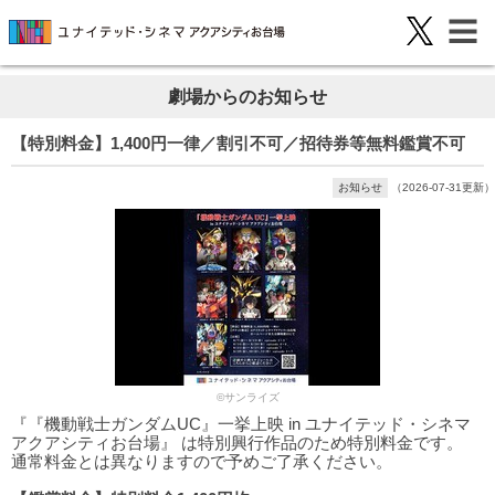
劇場からのお知らせ
【特別料金】1,400円一律／割引不可／招待券等無料鑑賞不可
お知らせ
（2026-07-31更新）
©サンライズ
『『機動戦士ガンダムUC』一挙上映 in ユナイテッド・シネマ
アクアシティお台場』 は特別興行作品のため特別料金です。
通常料金とは異なりますので予めご了承ください。