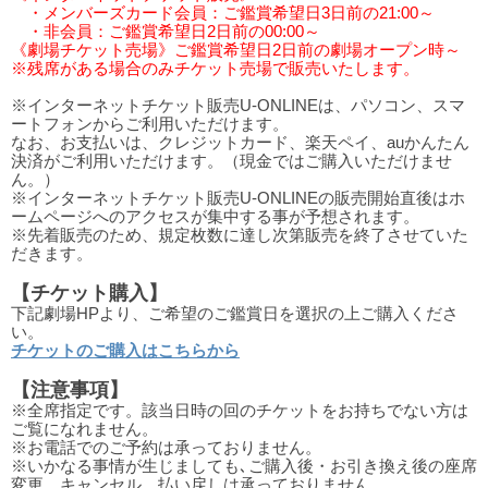
・メンバーズカード会員：ご鑑賞希望日3日前の21:00～
・非会員：ご鑑賞希望日2日前の00:00～
《劇場チケット売場》ご鑑賞希望日2日前の劇場オープン時～
※残席がある場合のみチケット売場で販売いたします。
※インターネットチケット販売U-ONLINEは、パソコン、スマ
ートフォンからご利用いただけます。
なお、お支払いは、クレジットカード、楽天ペイ、auかんたん
決済がご利用いただけます。（現金ではご購入いただけませ
ん。）
※インターネットチケット販売U-ONLINEの販売開始直後はホ
ームページへのアクセスが集中する事が予想されます。
※先着販売のため、規定枚数に達し次第販売を終了させていた
だきます。
【チケット購入】
下記劇場HPより、ご希望のご鑑賞日を選択の上ご購入くださ
い。
チケットのご購入はこちらから
【注意事項】
※全席指定です。該当日時の回のチケットをお持ちでない方は
ご覧になれません。
※お電話でのご予約は承っておりません。
※いかなる事情が生じましても､ご購入後・お引き換え後の座席
変更、キャンセル、払い戻しは承っておりません。