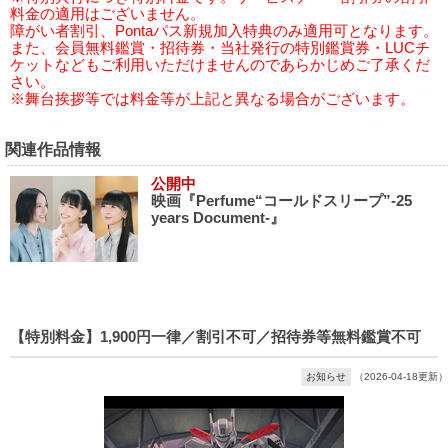
料金の適用はございません。
障がい者割引、Pontaパス新規加入特典のみ適用可となります。
また、会員無料鑑賞・招待券・当社発行の特別鑑賞券・LUCチ
ケットなどもご利用いただけませんのであらかじめご了承くだ
さい。
※舞台挨拶等では料金等が上記と異なる場合がございます。
関連作品情報
公開中
映画『Perfume“コールドスリープ”-25
years Document-』
【特別料金】1,900円一律／割引不可／招待券等無料鑑賞不可
お知らせ
（2026-04-18更新）