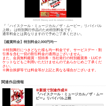
©2026 Disney and its related entities
『「ハイスクール・ミュージカル／ザ・ムービー」リバイバル
上映』 は特別興行作品のため特別料金です。
通常料金とは異なりますので予めご了承ください。
【鑑賞料金】特別料金2,000円均一
※特別興行につきどなた様も均一料金です。サービスデー・割
引券を含む一切の割引料金の適用はございません。
また、会員無料鑑賞・招待券・当社発行の特別鑑賞券・LUCチ
ケットなどもご利用いただけませんのであらかじめご了承くだ
さい。
※舞台挨拶等では料金等が上記と異なる場合がございます。
関連作品情報
※新規で別途作成※
『ハイスクール・ミュージカル／ザ・ムー
ビー』リバイバル上映