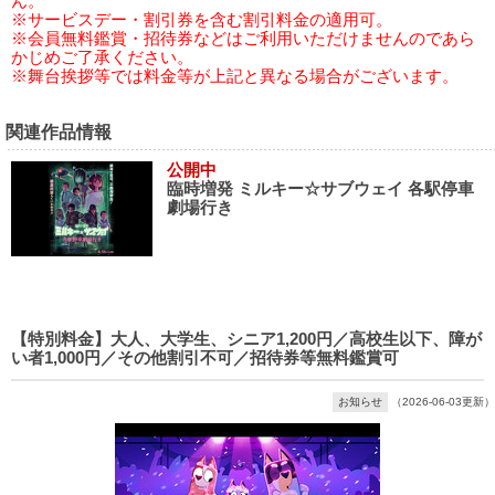
ん。
※サービスデー・割引券を含む割引料金の適用可。
※会員無料鑑賞・招待券などはご利用いただけませんのであら
かじめご了承ください。
※舞台挨拶等では料金等が上記と異なる場合がございます。
関連作品情報
公開中
臨時増発 ミルキー☆サブウェイ 各駅停車
劇場行き
【特別料金】大人、大学生、シニア1,200円／高校生以下、障が
い者1,000円／その他割引不可／招待券等無料鑑賞可
お知らせ
（2026-06-03更新）