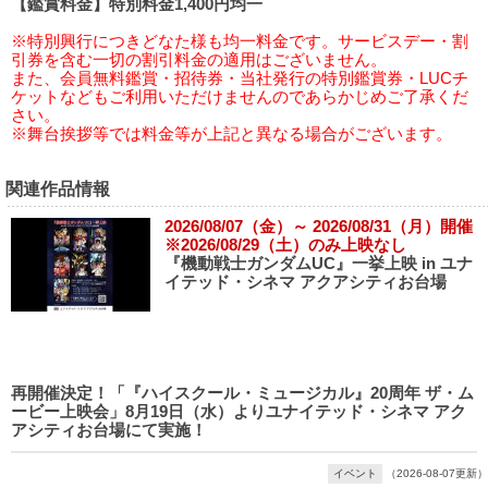
【鑑賞料金】特別料金1,400円均一
※特別興行につきどなた様も均一料金です。サービスデー・割
引券を含む一切の割引料金の適用はございません。
また、会員無料鑑賞・招待券・当社発行の特別鑑賞券・LUCチ
ケットなどもご利用いただけませんのであらかじめご了承くだ
さい。
※舞台挨拶等では料金等が上記と異なる場合がございます。
関連作品情報
2026/08/07（金）～ 2026/08/31（月）開催
※2026/08/29（土）のみ上映なし
『機動戦士ガンダムUC』一挙上映 in ユナ
イテッド・シネマ アクアシティお台場
再開催決定！「『ハイスクール・ミュージカル』20周年 ザ・ム
ービー上映会」8月19日（水）よりユナイテッド・シネマ アク
アシティお台場にて実施！
イベント
（2026-08-07更新）