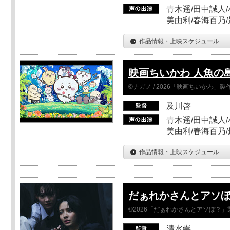
青木遥/田中誠人/
美由利/春海百乃
作品情報・上映スケジュール
映画ちいかわ 人魚の
©ナガノ / 2026「映画ちいかわ」
及川啓
青木遥/田中誠人/
美由利/春海百乃
作品情報・上映スケジュール
だぁれかさんとアソ
©2026「だぁれかさんとアソぼ？」
清水崇