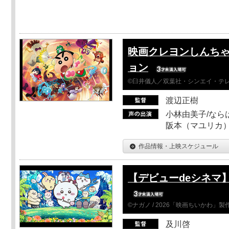
映画クレヨンしんちゃ
ョン
©臼井儀人／双葉社・シンエイ・テレビ
渡辺正樹
小林由美子/なら
阪本（マユリカ）
作品情報・上映スケジュール
【デビューdeシネマ
©ナガノ / 2026「映画ちいかわ」
及川啓