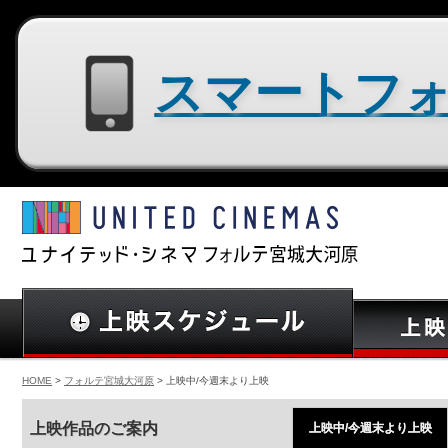
スマートフォン用サイトはコチラ
HOME
>
フォルテ宮城大河原
> 上映中/今週末より上映
上映作品のご案内
上映中/今週末より上映