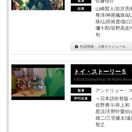
佐藤信介
山崎賢人/吉沢亮/
尊淳/神尾楓珠/結
珠/山田裕貴/坂口
彌十郎/笹野高史/
旬
作品情報・上映スケジュール
トイ・ストーリー５
©2026 Disney/Pixar. All Rights Rese
アンドリュー・
＜日本語吹替版＞
佐野勇斗/井上和
星涼/天野叶愛/白
雄二/三宅健太/遠
智之