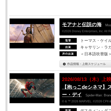
モアナと伝説の海
Mo
©2026 Disney Enterprises, Inc. All 
トーマス・ケイ
キャサリン・ラガ
＜日本語吹替版＞T
作品情報・上映スケジュール
2026/08/13（木）上
【抱っこdeシネマ】
ー・デイ
Spider-Man: Bra
© & ™ 2026 MARVEL. ©2026 CPII &
デスティン・ダ