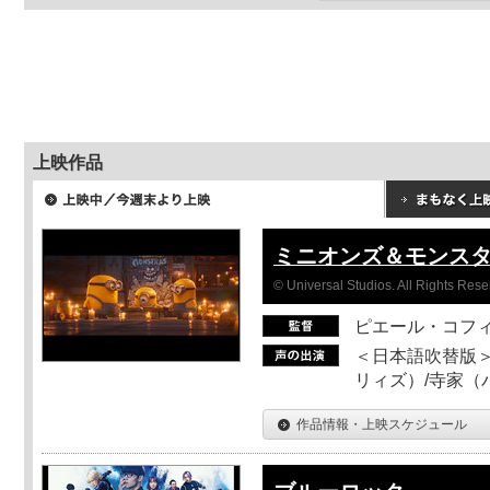
上映作品
ミニオンズ＆モンス
© Universal Studios. All Rights Rese
ピエール・コフ
＜日本語吹替版＞
リィズ）/寺家（バ
作品情報・上映スケジュール