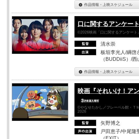
作品情報・上映スケジュール
口に関するアンケー
©2026映画「口に関するアンケー
清水崇
板垣李光人/綱啓永
（BUDDiiS）/
作品情報・上映スケジュール
映画『それいけ！ア
©やなせたかし／フレーベル館・ＴＭ
2026
矢野博之
戸田恵子/中尾隆聖
（EXIT）