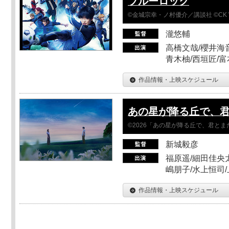
ブルーロック
©金城宗幸・ノ村優介／講談社 ©CK 
瀧悠輔
高橋文哉/櫻井海音
青木柚/西垣匠/富
作品情報・上映スケジュール
あの星が降る丘で、
©2026「あの星が降る丘で、君と
新城毅彦
福原遥/細田佳央太
嶋朋子/水上恒司
作品情報・上映スケジュール