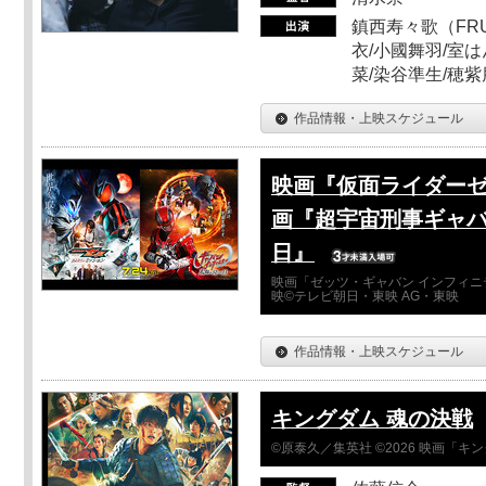
鎮西寿々歌（FRUI
衣/小國舞羽/室
菜/染谷準生/穂紫
作品情報・上映スケジュール
映画『仮面ライダーゼ
画『超宇宙刑事ギャバ
日』
映画「ゼッツ・ギャバン インフィニ
映©テレビ朝日・東映 AG・東映
作品情報・上映スケジュール
キングダム 魂の決戦
©原泰久／集英社 ©2026 映画「