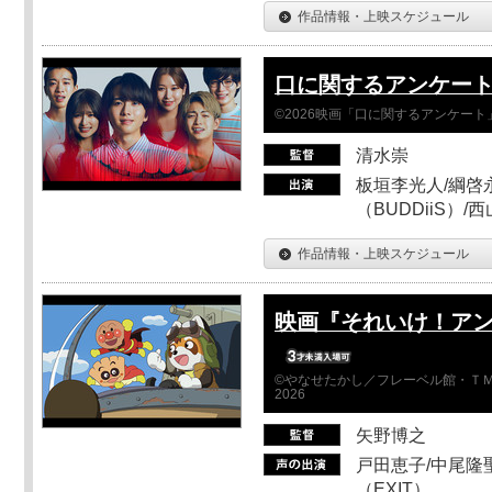
作品情報・上映スケジュール
口に関するアンケー
©2026映画「口に関するアンケー
清水崇
板垣李光人/綱啓永
（BUDDiiS）/
作品情報・上映スケジュール
映画『それいけ！ア
©やなせたかし／フレーベル館・ＴＭ
2026
矢野博之
戸田恵子/中尾隆聖
（EXIT）