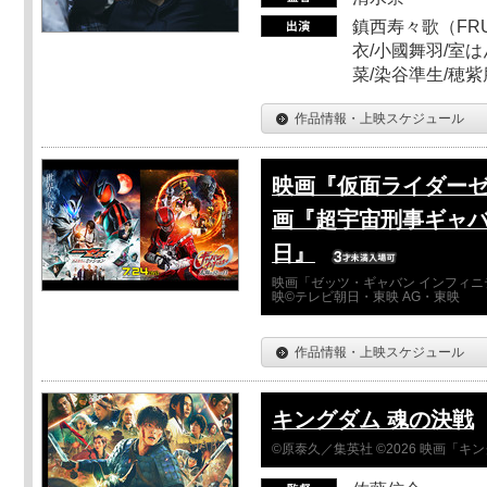
鎮西寿々歌（FRUI
衣/小國舞羽/室
菜/染谷準生/穂紫
作品情報・上映スケジュール
映画『仮面ライダーゼ
画『超宇宙刑事ギャバ
日』
映画「ゼッツ・ギャバン インフィニ
映©テレビ朝日・東映 AG・東映
作品情報・上映スケジュール
キングダム 魂の決戦
©原泰久／集英社 ©2026 映画「