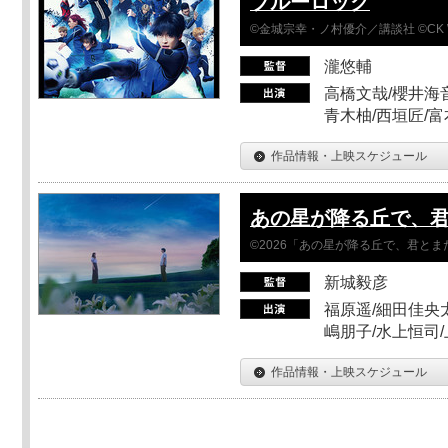
ブルーロック
©金城宗幸・ノ村優介／講談社 ©CK 
瀧悠輔
高橋文哉/櫻井海音
青木柚/西垣匠/富
作品情報・上映スケジュール
あの星が降る丘で、
©2026「あの星が降る丘で、君と
新城毅彦
福原遥/細田佳央太
嶋朋子/水上恒司
作品情報・上映スケジュール