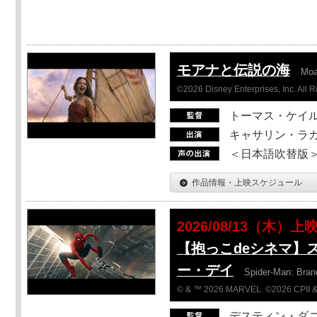
モアナと伝説の海
Mo
©2026 Disney Enterprises, Inc. All 
トーマス・ケイ
キャサリン・ラガ
＜日本語吹替版＞T
作品情報・上映スケジュール
2026/08/13（木）上
【抱っこdeシネマ】
ー・デイ
Spider-Man: Bra
© & ™ 2026 MARVEL. ©2026 CPII &
デスティン・ダ