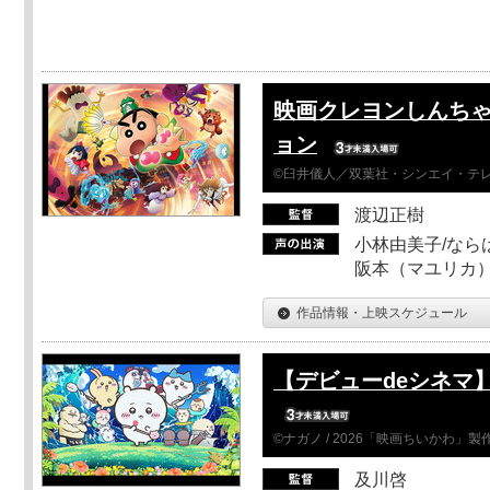
映画クレヨンしんちゃ
ョン
©臼井儀人／双葉社・シンエイ・テレビ
渡辺正樹
小林由美子/なら
阪本（マユリカ）
作品情報・上映スケジュール
【デビューdeシネマ
©ナガノ / 2026「映画ちいかわ」
及川啓