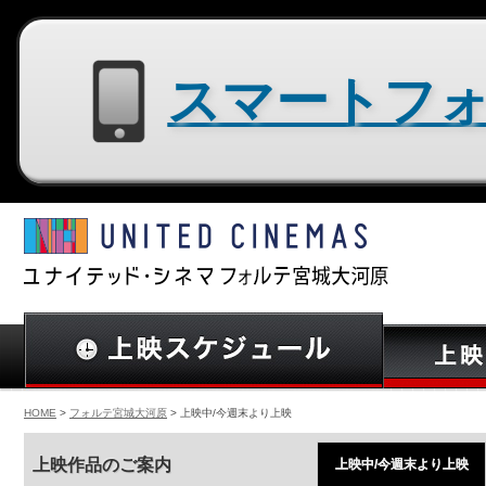
スマートフォン用サイトはコチラ
HOME
>
フォルテ宮城大河原
> 上映中/今週末より上映
上映作品のご案内
上映中/今週末より上映