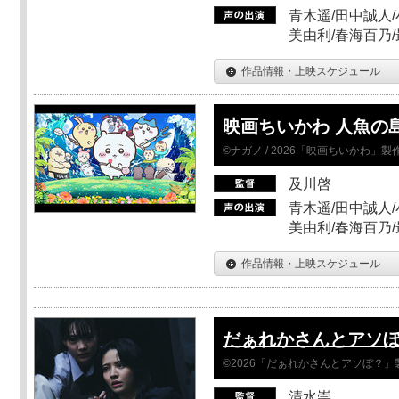
青木遥/田中誠人/
美由利/春海百乃
作品情報・上映スケジュール
映画ちいかわ 人魚の
©ナガノ / 2026「映画ちいかわ」
及川啓
青木遥/田中誠人/
美由利/春海百乃
作品情報・上映スケジュール
だぁれかさんとアソ
©2026「だぁれかさんとアソぼ？」
清水崇