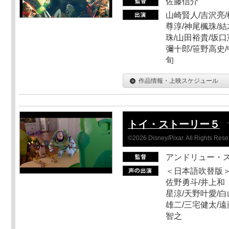
佐藤信介
山崎賢人/吉沢亮/
尊淳/神尾楓珠/結
珠/山田裕貴/坂口
彌十郎/笹野高史/
旬
作品情報・上映スケジュール
トイ・ストーリー５
©2026 Disney/Pixar. All Rights Rese
アンドリュー・
＜日本語吹替版＞
佐野勇斗/井上和
星涼/天野叶愛/白
雄二/三宅健太/遠
智之