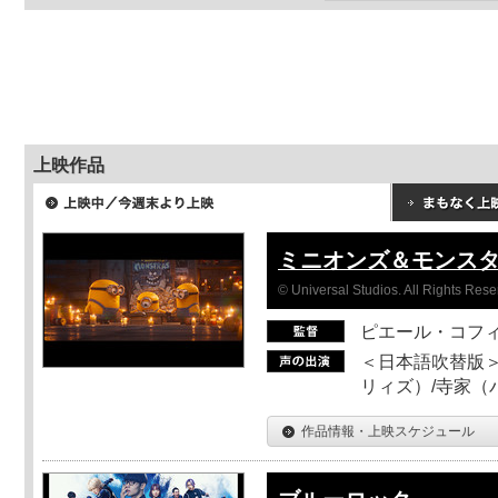
上映作品
ミニオンズ＆モンス
© Universal Studios. All Rights Rese
ピエール・コフ
＜日本語吹替版＞
リィズ）/寺家（バ
作品情報・上映スケジュール