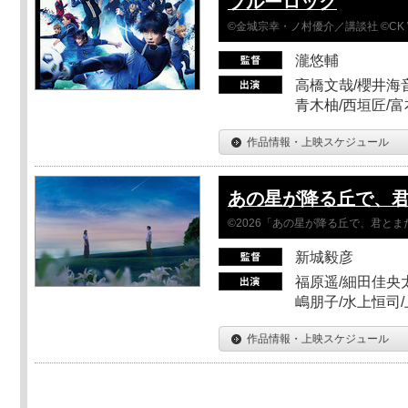
ブルーロック
©金城宗幸・ノ村優介／講談社 ©CK 
瀧悠輔
高橋文哉/櫻井海音
青木柚/西垣匠/富
作品情報・上映スケジュール
あの星が降る丘で、
©2026「あの星が降る丘で、君と
新城毅彦
福原遥/細田佳央太
嶋朋子/水上恒司
作品情報・上映スケジュール