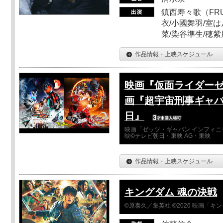
鎮西寿々歌（FRUI
衣/小國舞羽/室
菜/染谷準生/穂紫
作品情報・上映スケジュール
映画『仮面ライダーゼ
画『超宇宙刑事ギャバ
日』
映画「ゼッツ・ギャバン インフィニ
映©テレビ朝日・東映 AG・東映
作品情報・上映スケジュール
キングダム 魂の決戦
©原泰久／集英社 ©2026 映画「