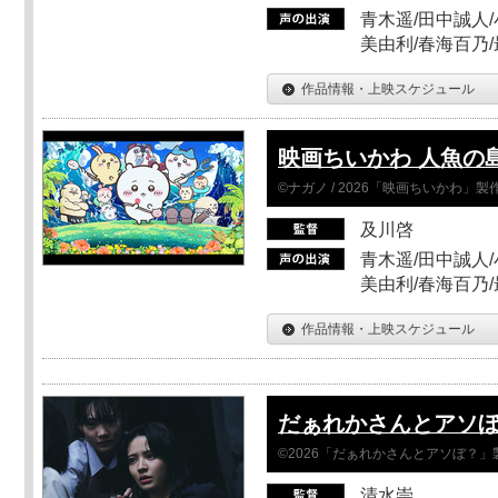
青木遥/田中誠人/
美由利/春海百乃
作品情報・上映スケジュール
映画ちいかわ 人魚の
©ナガノ / 2026「映画ちいかわ」
及川啓
青木遥/田中誠人/
美由利/春海百乃
作品情報・上映スケジュール
だぁれかさんとアソ
©2026「だぁれかさんとアソぼ？」
清水崇