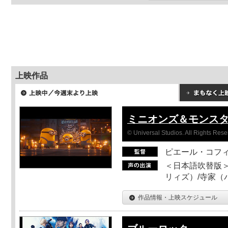
上映作品
ミニオンズ＆モンス
© Universal Studios. All Rights Rese
ピエール・コフ
＜日本語吹替版＞
リィズ）/寺家（バ
作品情報・上映スケジュール