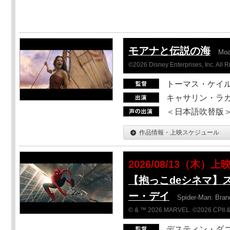
モアナと伝説の海
Mo
©2026 Disney Enterprises, Inc. All 
トーマス・ケイ
キャサリン・ラガ
＜日本語吹替版＞T
作品情報・上映スケジュール
2026/08/13（木）上
【抱っこdeシネマ】
ー・デイ
Spider-Man: Bra
© & ™ 2026 MARVEL. ©2026 CPII &
デスティン・ダ