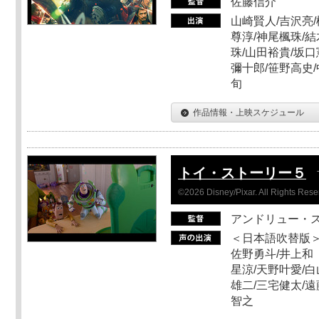
佐藤信介
山崎賢人/吉沢亮/
尊淳/神尾楓珠/結
珠/山田裕貴/坂口
彌十郎/笹野高史/
旬
作品情報・上映スケジュール
トイ・ストーリー５
©2026 Disney/Pixar. All Rights Rese
アンドリュー・
＜日本語吹替版＞
佐野勇斗/井上和
星涼/天野叶愛/白
雄二/三宅健太/遠
智之