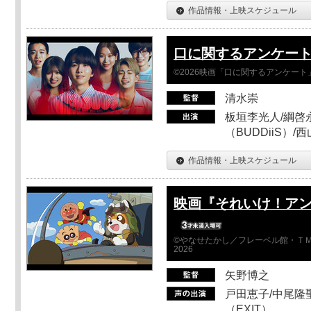
作品情報・上映スケジュール
口に関するアンケー
©2026映画「口に関するアンケー
清水崇
板垣李光人/綱啓永
（BUDDiiS）/
作品情報・上映スケジュール
映画『それいけ！ア
©やなせたかし／フレーベル館・ＴＭ
2026
矢野博之
戸田恵子/中尾隆聖
（EXIT）