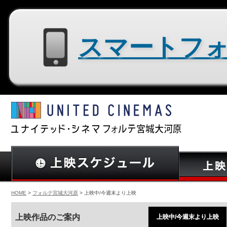
スマートフォン用サイトはコチラ
HOME
>
フォルテ宮城大河原
> 上映中/今週末より上映
上映作品のご案内
上映中/今週末より上映