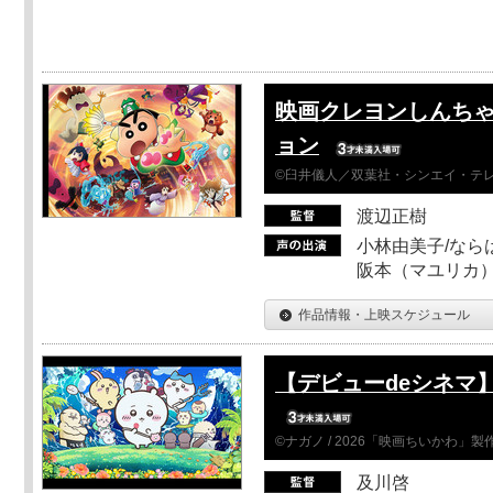
映画クレヨンしんちゃ
ョン
©臼井儀人／双葉社・シンエイ・テレビ
渡辺正樹
小林由美子/なら
阪本（マユリカ）
作品情報・上映スケジュール
【デビューdeシネマ
©ナガノ / 2026「映画ちいかわ」
及川啓