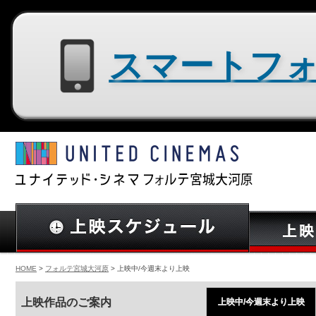
スマートフォン用サイトはコチラ
HOME
>
フォルテ宮城大河原
> 上映中/今週末より上映
上映作品のご案内
上映中/今週末より上映