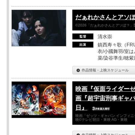
だぁれかさんとアソ
©2026「だぁれかさんとアソぼ？」
清水崇
鎮西寿々歌（FRUI
衣/小國舞羽/室
菜/染谷準生/穂紫
作品情報・上映スケジュール
映画『仮面ライダーゼ
画『超宇宙刑事ギャバ
日』
映画「ゼッツ・ギャバン インフィニ
映©テレビ朝日・東映 AG・東映
作品情報・上映スケジュール