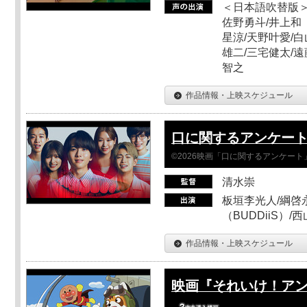
＜日本語吹替版＞
佐野勇斗/井上和
星涼/天野叶愛/白
雄二/三宅健太/遠
智之
作品情報・上映スケジュール
口に関するアンケー
©2026映画「口に関するアンケー
清水崇
板垣李光人/綱啓永
（BUDDiiS）/
作品情報・上映スケジュール
映画『それいけ！ア