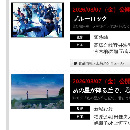
2026/08/07（金）公
ブルーロック
©金城宗幸・ノ村優介／講談社 ©CK 
瀧悠輔
高橋文哉/櫻井海音
青木柚/西垣匠/富
作品情報・上映スケジュール
2026/08/07（金）公
あの星が降る丘で、
©2026「あの星が降る丘で、君と
新城毅彦
福原遥/細田佳央太
嶋朋子/水上恒司