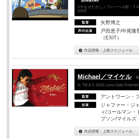
©やなせたかし／フレーベル館・ＴＭ
2026
矢野博之
戸田恵子/中尾隆聖
（EXIT）
作品情報・上映スケジュール
Michael／マイケル
M
®, TM & © 2026 Lions Gate Entertain
アントワーン・
ジャファー・ジ
ィ/コールマン・
プソン/マイルズ
作品情報・上映スケジュール