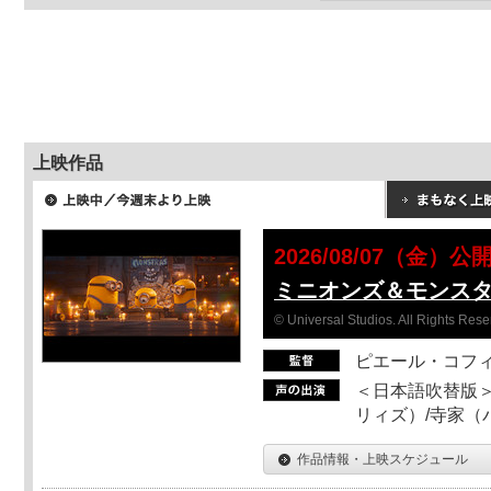
上映作品
2026/08/07（金）公
ミニオンズ＆モンス
© Universal Studios. All Rights Rese
ピエール・コフ
＜日本語吹替版＞
リィズ）/寺家（バ
作品情報・上映スケジュール