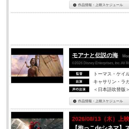
作品情報・上映スケジュール
モアナと伝説の海
Mo
©2026 Disney Enterprises, Inc. All 
トーマス・ケイ
キャサリン・ラガ
＜日本語吹替版＞T
作品情報・上映スケジュール
2026/08/13（木）上
【抱っこdeシネマ】