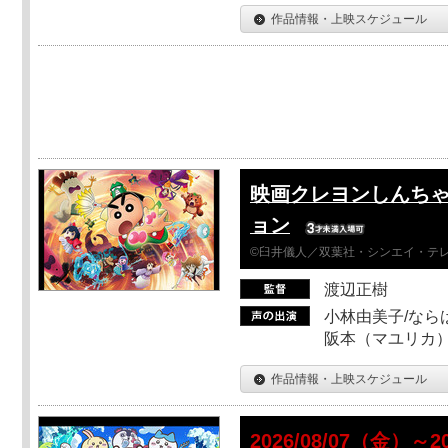
作品情報・上映スケジュール
映画クレヨンしんちゃ
ョン
©臼井儀人／双葉社・シンエイ・テレビ
渡辺正樹
小林由美子/なら
阪本（マユリカ）
作品情報・上映スケジュール
2026/08/07（金）～2