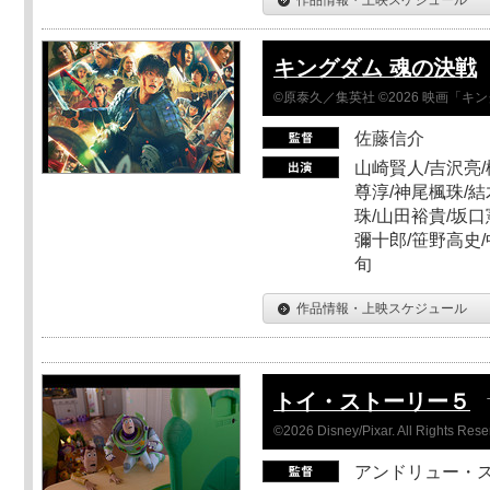
キングダム 魂の決戦
©原泰久／集英社 ©2026 映画「
佐藤信介
山崎賢人/吉沢亮/
尊淳/神尾楓珠/結
珠/山田裕貴/坂口
彌十郎/笹野高史/
旬
作品情報・上映スケジュール
トイ・ストーリー５
©2026 Disney/Pixar. All Rights Rese
アンドリュー・