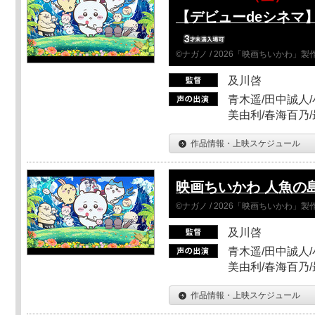
【デビューdeシネマ
©ナガノ / 2026「映画ちいかわ」
及川啓
青木遥/田中誠人/
美由利/春海百乃
作品情報・上映スケジュール
映画ちいかわ 人魚の
©ナガノ / 2026「映画ちいかわ」
及川啓
青木遥/田中誠人/
美由利/春海百乃
作品情報・上映スケジュール