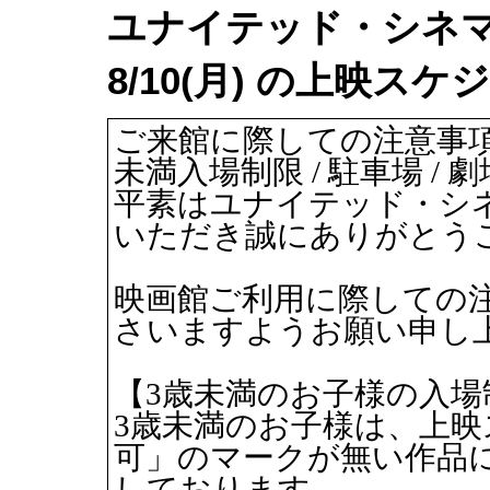
ユナイテッド・シネマ
8/10(月) の上映スケ
ご来館に際しての注意事項
未満入場制限 / 駐車場 / 
平素はユナイテッド・シ
いただき誠にありがとう
映画館ご利用に際しての
さいますようお願い申し
【3歳未満のお子様の入場
3歳未満のお子様は、上映
可」のマークが無い作品
しております。