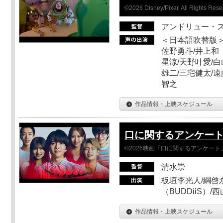
©2026 Disney/Pixar. All Rights Rese
アンドリュー・
＜日本語吹替版＞
佐野勇斗/井上和
星涼/天野叶愛/白
雄二/三宅健太/遠
智之
作品情報・上映スケジュール
口に関するアンケー
©2026映画「口に関するアンケー
清水崇
板垣李光人/綱啓永
（BUDDiiS）/
作品情報・上映スケジュール