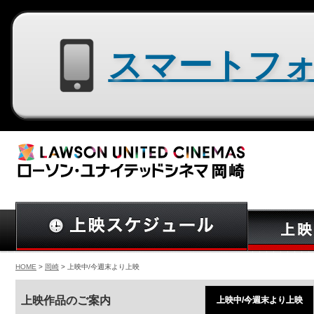
スマートフォン用サイトはコチラ
HOME
>
岡崎
> 上映中/今週末より上映
上映作品のご案内
上映中/今週末より上映