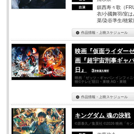
鎮西寿々歌（FRUI
衣/小國舞羽/室
菜/染谷準生/穂紫
作品情報・上映スケジュール
映画『仮面ライダーゼ
画『超宇宙刑事ギャバ
日』
映画「ゼッツ・ギャバン インフィニ
映©テレビ朝日・東映 AG・東映
作品情報・上映スケジュール
キングダム 魂の決戦
©原泰久／集英社 ©2026 映画「