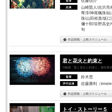
佐藤信介
山崎賢人/吉沢亮/
尊淳/神尾楓珠/結
珠/山田裕貴/坂口
彌十郎/笹野高史/
旬
作品情報・上映スケジュール
君と花火と約束と
©映画「君と花火と約束と」製作委
鈴木慧
佐藤勝利（timel
作品情報・上映スケジュール
トイ・ストーリー５