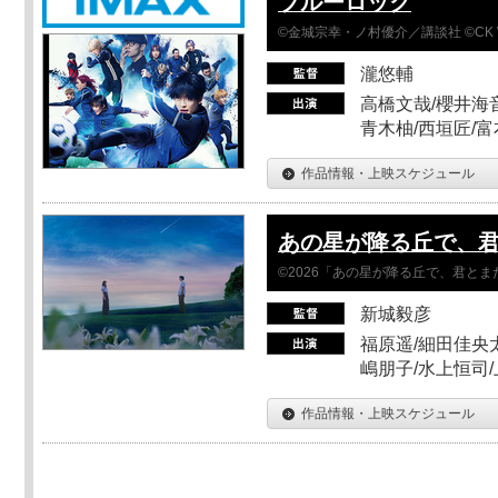
ブルーロック
©金城宗幸・ノ村優介／講談社 ©CK 
瀧悠輔
高橋文哉/櫻井海音
青木柚/西垣匠/富
作品情報・上映スケジュール
あの星が降る丘で、
©2026「あの星が降る丘で、君と
新城毅彦
福原遥/細田佳央太
嶋朋子/水上恒司
作品情報・上映スケジュール