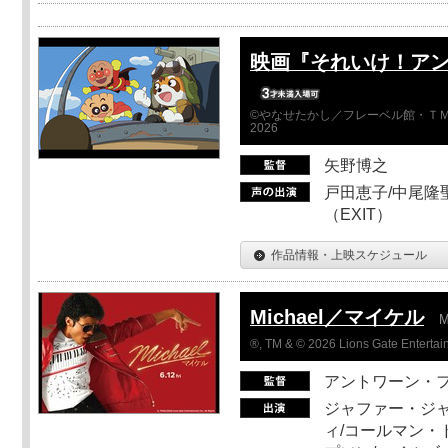
映画『それいけ！ア
©やなせたかし／フレーベル館・ＴＭ
2026
矢野博之
戸田恵子/中尾隆聖
（EXIT）
作品情報・上映スケジュール
Michael／マイケル
M
®, TM & © 2026 Lions Gate Entertain
アントワーン・
ジャファー・ジ
ィ/コールマン・