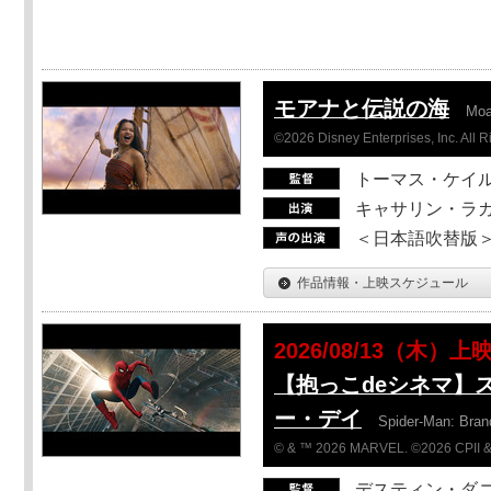
モアナと伝説の海
Mo
©2026 Disney Enterprises, Inc. All 
トーマス・ケイ
キャサリン・ラガ
＜日本語吹替版＞T
作品情報・上映スケジュール
2026/08/13（木）上
【抱っこdeシネマ】
ー・デイ
Spider-Man: Bra
© & ™ 2026 MARVEL. ©2026 CPII &
デスティン・ダ