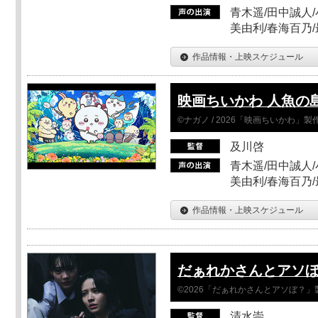
青木遥/田中誠人/
美由利/春海百乃
作品情報・上映スケジュール
映画ちいかわ 人魚の
©ナガノ / 2026「映画ちいかわ」
及川啓
青木遥/田中誠人/
美由利/春海百乃
作品情報・上映スケジュール
だぁれかさんとアソ
©2026「だぁれかさんとアソぼ？」
清水崇