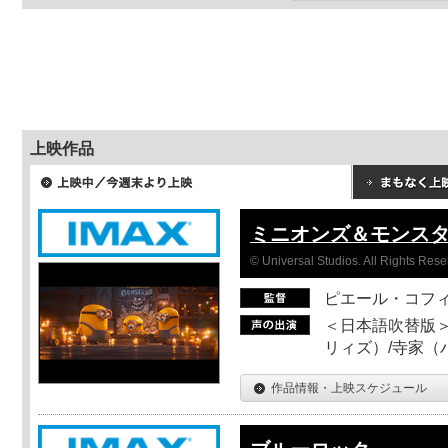
上映作品
ミニオンズ＆モンス
© Universal Studios. All Rights Rese
ピエール・コフ
＜日本語吹替版＞
リィズ）/寺家（バ
作品情報・上映スケジュール