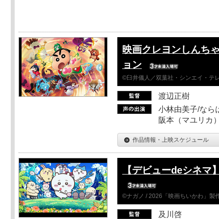
映画クレヨンしんちゃ
ョン
©臼井儀人／双葉社・シンエイ・テレビ
渡辺正樹
小林由美子/なら
阪本（マユリカ）
作品情報・上映スケジュール
【デビューdeシネマ
©ナガノ / 2026「映画ちいかわ」
及川啓