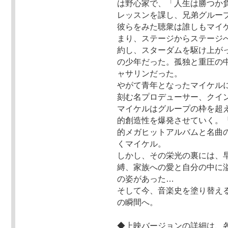
は野心家で、「人生は勝つか
レッスンを課し、兄弟グループ
彼らをみた聴衆は誰しもマイ
まり、ステージからステージ
約し、スターダムを駆け上が
の少年だった。孤独と重圧の
ャサリンだった。
やがて青年となったマイケル
刻む名プロデューサー、クイ
マイケルはグループの枠を超
的創造性を爆発させていく。
的メガヒットアルバムと名曲
くマイケル。
しかし、その栄光の裏には、
縛、家族への愛と自分の中に
の姿があった…
そして今、音楽史を塗り替える
の瞬間へ。
◆上映バージョンの詳細は、