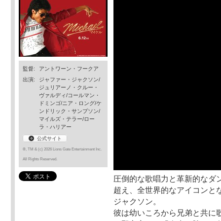
監督:
アントワーン・フークア
出演:
ジャファー・ジャクソン/
ジュリアーノ・クルー・
ヴァルディ/コールマン・
ドミンゴ/ニア・ロング/ケ
ンドリック・サンプソン/
マイルズ・テラー/ロー
ラ・ハリアー
公式サイト
®, TM & (c) 2026 Lions Gate Entertainment Inc.
All Rights Reserved.
圧倒的な歌唱力と革新的なダ
超え、全世界的なアイコンとな
ジャクソン。
彼は幼いころから兄弟と共に