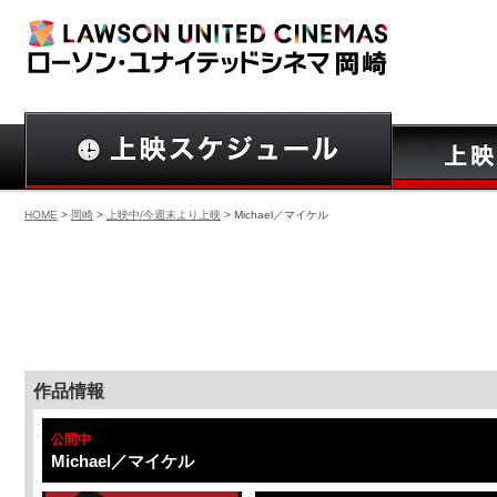
HOME
>
岡崎
>
上映中/今週末より上映
> Michael／マイケル
作品情報
公開中
Michael／マイケル