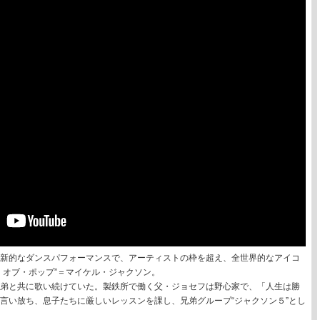
新的なダンスパフォーマンスで、アーティストの枠を超え、全世界的なアイコ
・オブ・ポップ”＝マイケル・ジャクソン。
弟と共に歌い続けていた。製鉄所で働く父・ジョセフは野心家で、「人生は勝
言い放ち、息子たちに厳しいレッスンを課し、兄弟グループ“ジャクソン５”とし