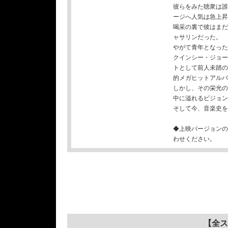
彼らをみた聴衆は誰
ージへ人気は急上昇
喝采の裏で彼はまだ
ャサリンだった。
やがて青年となった
クインシー・ジョー
トとして前人未踏の
的メガヒットアルバ
しかし、その栄光の
中に溢れるビジョン
そして今、音楽史を
◆上映バージョンの
わせください。
【全ス