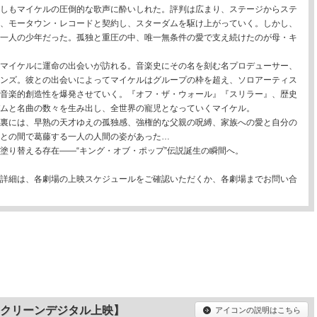
しもマイケルの圧倒的な歌声に酔いしれた。評判は広まり、ステージからステ
、モータウン・レコードと契約し、スターダムを駆け上がっていく。しかし、
一人の少年だった。孤独と重圧の中、唯一無条件の愛で支え続けたのが母・キ
マイケルに運命の出会いが訪れる。音楽史にその名を刻む名プロデューサー、
ンズ。彼との出会いによってマイケルはグループの枠を超え、ソロアーティス
音楽的創造性を爆発させていく。『オフ・ザ・ウォール』『スリラー』、歴史
ムと名曲の数々を生み出し、全世界の寵児となっていくマイケル。
裏には、早熟の天才ゆえの孤独感、強権的な父親の呪縛、家族への愛と自分の
との間で葛藤する一人の人間の姿があった…
塗り替える存在——“キング・オブ・ポップ”伝説誕生の瞬間へ。
詳細は、各劇場の上映スケジュールをご確認いただくか、各劇場までお問い合
クリーンデジタル上映】
アイコンの説明はこちら