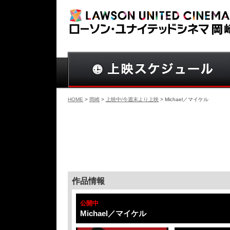
HOME
>
岡崎
>
上映中/今週末より上映
> Michael／マイケル
作品情報
公開中
Michael／マイケル