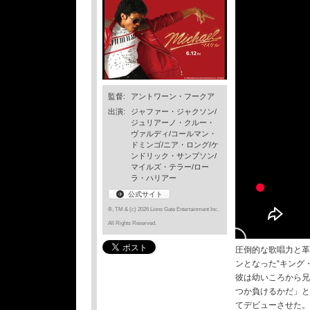
監督:
アントワーン・フークア
出演:
ジャファー・ジャクソン/
ジュリアーノ・クルー・
ヴァルディ/コールマン・
ドミンゴ/ニア・ロング/ケ
ンドリック・サンプソン/
マイルズ・テラー/ロー
ラ・ハリアー
公式サイト
®, TM & (c) 2026 Lions Gate Entertainment Inc.
All Rights Reserved.
圧倒的な歌唱力と革
ンとなった“キング
彼は幼いころから兄
つか負けるかだ」と
てデビューさせた。