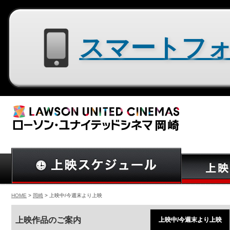
スマートフォン用サイトはコチラ
HOME
>
岡崎
> 上映中/今週末より上映
上映作品のご案内
上映中/今週末より上映