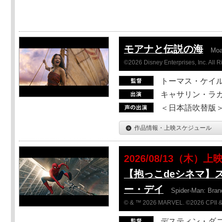
モアナと伝説の海
Mo
©2026 Disney Enterprises, Inc. All 
トーマス・ケイ
キャサリン・ラガ
＜日本語吹替版＞T
作品情報・上映スケジュール
2026/08/13（木）上
【抱っこdeシネマ】
ー・デイ
Spider-Man: Bra
© & ™ 2026 MARVEL. ©2026 CPII &
デスティン・ダ