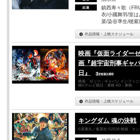
鎮西寿々歌（FRUI
衣/小國舞羽/室
菜/染谷準生/穂紫
作品情報・上映スケジュール
映画『仮面ライダーゼ
画『超宇宙刑事ギャバ
日』
映画「ゼッツ・ギャバン インフィニ
映©テレビ朝日・東映 AG・東映
作品情報・上映スケジュール
キングダム 魂の決戦
©原泰久／集英社 ©2026 映画「