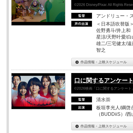
©2026 Disney/Pixar. All Rights Rese
アンドリュー・
＜日本語吹替版＞
佐野勇斗/井上和
星涼/天野叶愛/白
雄二/三宅健太/遠
智之
作品情報・上映スケジュール
口に関するアンケー
©2026映画「口に関するアンケー
清水崇
板垣李光人/綱啓永
（BUDDiiS）/
作品情報・上映スケジュール