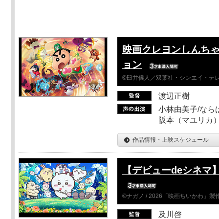
映画クレヨンしんちゃ
ョン
©臼井儀人／双葉社・シンエイ・テレビ
渡辺正樹
小林由美子/なら
阪本（マユリカ）
作品情報・上映スケジュール
【デビューdeシネマ
©ナガノ / 2026「映画ちいかわ」
及川啓