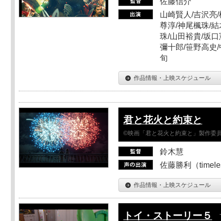
佐藤信介
山崎賢人/吉沢亮/
尊淳/神尾楓珠/結
珠/山田裕貴/坂口
彌十郎/笹野高史/
旬
作品情報・上映スケジュール
君と花火と約束と
©映画「君と花火と約束と」製作委
鈴木慧
佐藤勝利（timel
作品情報・上映スケジュール
トイ・ストーリー５