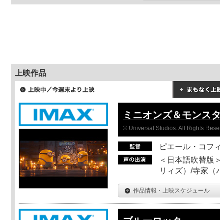
上映作品
ミニオンズ＆モンス
© Universal Studios. All Rights Rese
ピエール・コフ
＜日本語吹替版＞
リィズ）/寺家（バ
作品情報・上映スケジュール