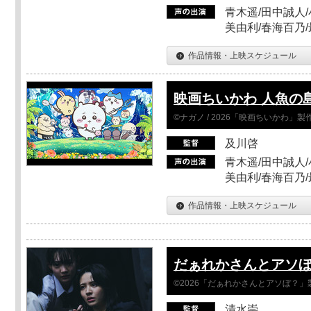
青木遥/田中誠人/
美由利/春海百乃
作品情報・上映スケジュール
映画ちいかわ 人魚の
©ナガノ / 2026「映画ちいかわ」
及川啓
青木遥/田中誠人/
美由利/春海百乃
作品情報・上映スケジュール
だぁれかさんとアソ
©2026「だぁれかさんとアソぼ？」
清水崇