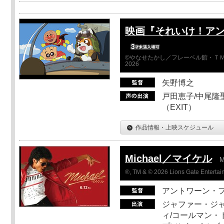
映画『それいけ！ア
©やなせたかし／フレーベル館・ＴＭ
2026
矢野博之
戸田恵子/中尾隆聖
（EXIT）
作品情報・上映スケジュール
Michael／マイケル
M
®, TM & © 2026 Lions Gate Entertain
アントワーン・
ジャファー・ジ
ィ/コールマン・