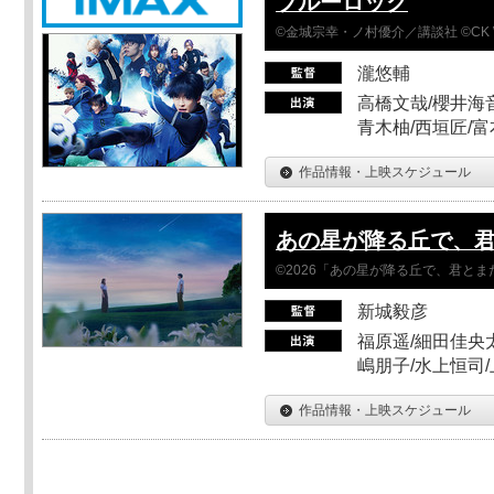
ブルーロック
©金城宗幸・ノ村優介／講談社 ©CK 
瀧悠輔
高橋文哉/櫻井海音
青木柚/西垣匠/富
作品情報・上映スケジュール
あの星が降る丘で、
©2026「あの星が降る丘で、君と
新城毅彦
福原遥/細田佳央太
嶋朋子/水上恒司
作品情報・上映スケジュール