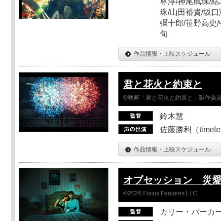
尊淳/神尾楓珠/結
珠/山田裕貴/坂口
彌十郎/笹野高史/
旬
作品情報・上映スケジュール
君と花火と約束と
©映画「君と花火と約束と」製作委
鈴木慧
佐藤勝利（timel
作品情報・上映スケジュール
オブセッション 災
©2026 Focus Features LLC.
カリー・バーカ