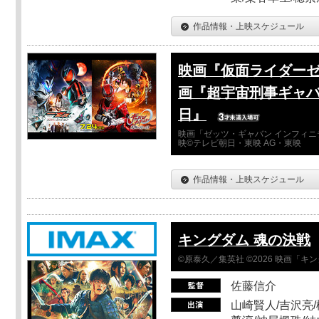
作品情報・上映スケジュール
映画『仮面ライダーゼ
画『超宇宙刑事ギャバ
日』
映画「ゼッツ・ギャバン インフィニ
映©テレビ朝日・東映 AG・東映
作品情報・上映スケジュール
キングダム 魂の決戦
©原泰久／集英社 ©2026 映画「
佐藤信介
山崎賢人/吉沢亮/