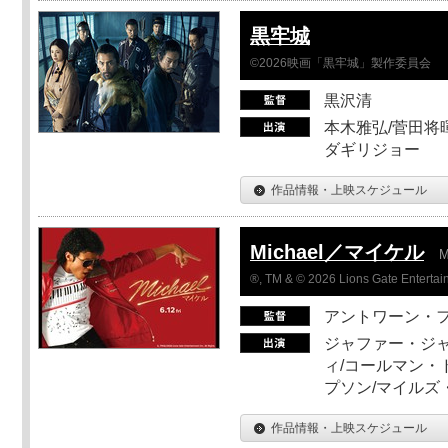
黒牢城
©2026映画「黒牢城」製作委員会
黒沢清
本木雅弘/菅田将暉
ダギリジョー
作品情報・上映スケジュール
Michael／マイケル
M
®, TM & © 2026 Lions Gate Entertain
アントワーン・
ジャファー・ジ
ィ/コールマン・
プソン/マイルズ
作品情報・上映スケジュール