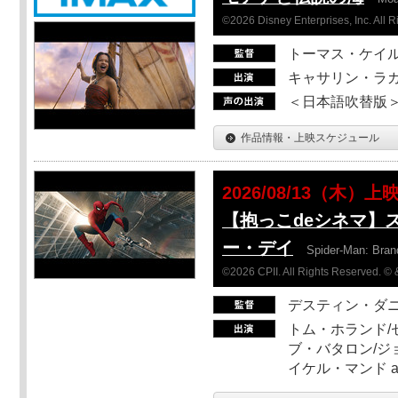
©2026 Disney Enterprises, Inc. All 
トーマス・ケイ
キャサリン・ラガ
＜日本語吹替版＞T
作品情報・上映スケジュール
2026/08/13（木）上
【抱っこdeシネマ】
ー・デイ
Spider-Man: Bra
©2026 CPII. All Rights Reserved. 
デスティン・ダ
トム・ホランド/
ブ・バタロン/ジ
イケル・マンド a