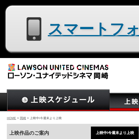
スマートフォン用サイトはコチラ
HOME
>
岡崎
> 上映中/今週末より上映
上映作品のご案内
上映中/今週末より上映