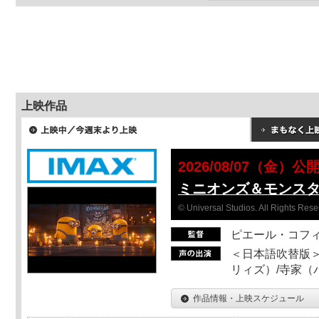
上映作品
2026/08/07（金）公
ミニオンズ＆モンス
© Universal Studios. All Rights Rese
ピエール・コフ
＜日本語吹替版＞
リィズ）/寺家（バ
作品情報・上映スケジュール