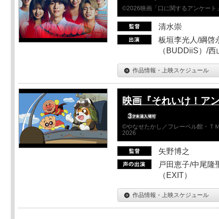
©2026映画「口に関するアンケー
清水崇
板垣李光人/綱啓永
（BUDDiiS）/
作品情報・上映スケジュール
映画『それいけ！ア
©やなせたかし／フレーベル館・ＴＭ
2026
矢野博之
戸田恵子/中尾隆聖
（EXIT）
作品情報・上映スケジュール