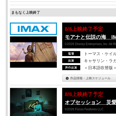
まもなく上映終了
8/6上映終了予定
モアナと伝説の海 I
©2026 Disney Enterprises, Inc. All 
トーマス・ケイ
キャサリン・ラガ
＜日本語吹替版＞T
作品情報・上映スケジュール
8/6上映終了予定
オブセッション 災
©2026 Focus Features LLC.