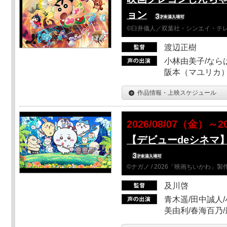
ョン
©臼井儀人／双葉社・シンエイ・テレビ
渡辺正樹
小林由美子/なら
阪本（マユリカ）
作品情報・上映スケジュール
2026/08/07（金）～2
【デビューdeシネマ
©ナガノ / 2026「映画ちいかわ」
及川啓
青木遥/田中誠人/
美由利/春海百乃