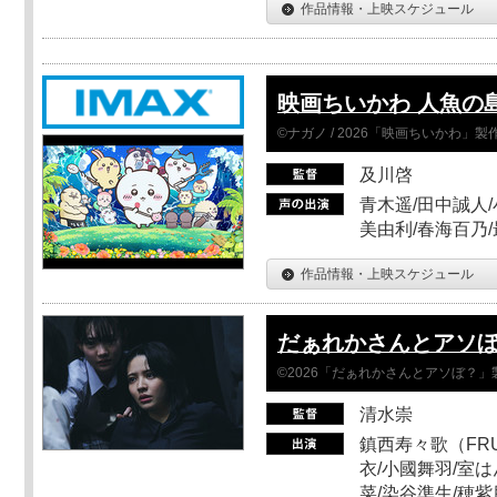
作品情報・上映スケジュール
映画ちいかわ 人魚の
©ナガノ / 2026「映画ちいかわ」
及川啓
青木遥/田中誠人/
美由利/春海百乃
作品情報・上映スケジュール
だぁれかさんとアソ
©2026「だぁれかさんとアソぼ？」
清水崇
鎮西寿々歌（FRUI
衣/小國舞羽/室
菜/染谷準生/穂紫