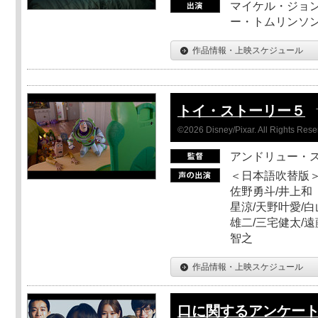
マイケル・ジョン
ー・トムリンソン
作品情報・上映スケジュール
トイ・ストーリー５
©2026 Disney/Pixar. All Rights Rese
アンドリュー・
＜日本語吹替版＞
佐野勇斗/井上和
星涼/天野叶愛/白
雄二/三宅健太/遠
智之
作品情報・上映スケジュール
口に関するアンケー