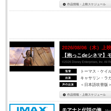
作品情報・上映スケジュール
2026/08/06（木）上
【抱っこdeシネマ】
©2026 Disney Enterprises, Inc. All 
トーマス・ケイ
キャサリン・ラガ
＜日本語吹替版＞T
作品情報・上映スケジュール
モアナと伝説の海
Mo