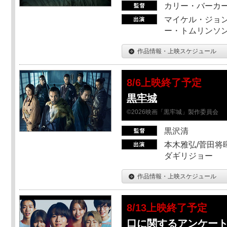
カリー・バーカ
マイケル・ジョン
ー・トムリンソン
作品情報・上映スケジュール
8/6上映終了予定
黒牢城
©2026映画「黒牢城」製作委員会
黒沢清
本木雅弘/菅田将暉
ダギリジョー
作品情報・上映スケジュール
8/13上映終了予定
口に関するアンケー