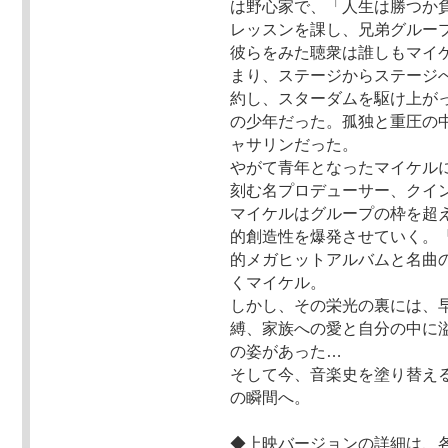
は野心家で、「人生は勝つか
レッスンを課し、兄弟グループ
彼らをみた聴衆は誰しもマイ
まり、ステージからステージ
約し、スターダムを駆け上が
の少年だった。孤独と重圧の
ャサリンだった。
やがて青年となったマイケル
刻む名プロデューサー、クイ
マイケルはグループの枠を超
的創造性を爆発させていく。
的メガヒットアルバムと名曲
くマイケル。
しかし、その栄光の裏には、
縛、家族への愛と自分の中に
の姿があった…
そして今、音楽史を塗り替える
の瞬間へ。
◆上映バージョンの詳細は、