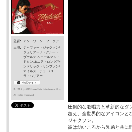
監督:
アントワーン・フークア
出演:
ジャファー・ジャクソン/
ジュリアーノ・クルー・
ヴァルディ/コールマン・
ドミンゴ/ニア・ロング/ケ
ンドリック・サンプソン/
マイルズ・テラー/ロー
ラ・ハリアー
公式サイト
®, TM & (c) 2026 Lions Gate Entertainment Inc.
All Rights Reserved.
圧倒的な歌唱力と革新的なダ
超え、全世界的なアイコンとな
ジャクソン。
彼は幼いころから兄弟と共に