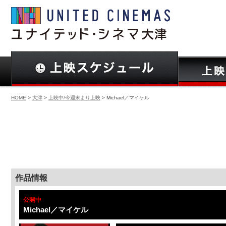
HOME
>
大津
>
上映中/今週末より上映
> Michael／マイケル
作品情報
公開中
Michael／マイケル