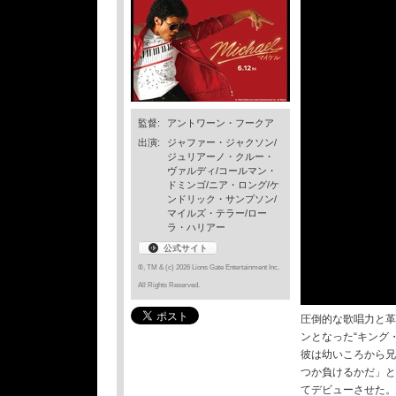
監督:
アントワーン・フークア
出演:
ジャファー・ジャクソン/
ジュリアーノ・クルー・
ヴァルディ/コールマン・
ドミンゴ/ニア・ロング/ケ
ンドリック・サンプソン/
マイルズ・テラー/ロー
ラ・ハリアー
公式サイト
®, TM & (c) 2026 Lions Gate Entertainment Inc.
All Rights Reserved.
圧倒的な歌唱力と革
ンとなった“キング
彼は幼いころから兄
つか負けるかだ」と
てデビューさせた。