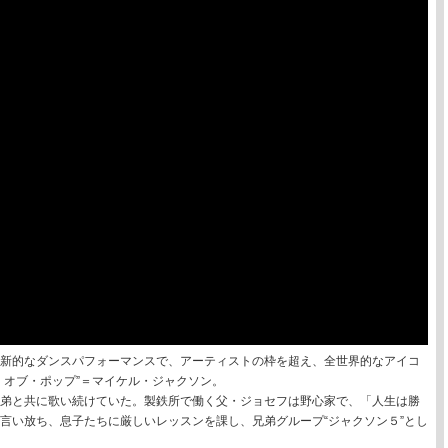
新的なダンスパフォーマンスで、アーティストの枠を超え、全世界的なアイコ
・オブ・ポップ”＝マイケル・ジャクソン。
弟と共に歌い続けていた。製鉄所で働く父・ジョセフは野心家で、「人生は勝
言い放ち、息子たちに厳しいレッスンを課し、兄弟グループ“ジャクソン５”とし