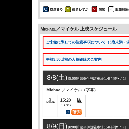
Michael／マイケル 上映スケジュール
ご来館に際しての注意事項について（3歳未満・深夜1
午前9:30以前の入館導線のご案内
8/8(土)
[8:00開館※併設駐車場は4時間ｻｰﾋﾞｽ]
Michael／マイケル（字幕）
15:20
～17:42
8/9(日)
[8:00開館※併設駐車場は4時間ｻｰﾋﾞｽ]