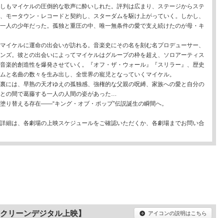
しもマイケルの圧倒的な歌声に酔いしれた。評判は広まり、ステージからステ
、モータウン・レコードと契約し、スターダムを駆け上がっていく。しかし、
一人の少年だった。孤独と重圧の中、唯一無条件の愛で支え続けたのが母・キ
マイケルに運命の出会いが訪れる。音楽史にその名を刻む名プロデューサー、
ンズ。彼との出会いによってマイケルはグループの枠を超え、ソロアーティス
音楽的創造性を爆発させていく。『オフ・ザ・ウォール』『スリラー』、歴史
ムと名曲の数々を生み出し、全世界の寵児となっていくマイケル。
裏には、早熟の天才ゆえの孤独感、強権的な父親の呪縛、家族への愛と自分の
との間で葛藤する一人の人間の姿があった…
塗り替える存在——“キング・オブ・ポップ”伝説誕生の瞬間へ。
詳細は、各劇場の上映スケジュールをご確認いただくか、各劇場までお問い合
クリーンデジタル上映】
アイコンの説明はこちら