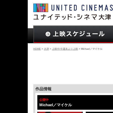
HOME
>
大津
>
上映中/今週末より上映
> Michael／マイケル
作品情報
公開中
Michael／マイケル