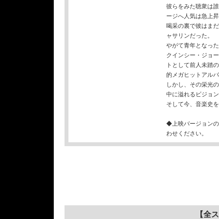
彼らをみた聴衆は誰
ージへ人気は急上昇
喝采の裏で彼はまだ
ャサリンだった。
やがて青年となった
クインシー・ジョー
トとして前人未踏の
的メガヒットアルバ
しかし、その栄光の
中に溢れるビジョン
そして今、音楽史を
◆上映バージョンの
わせください。
【全ス