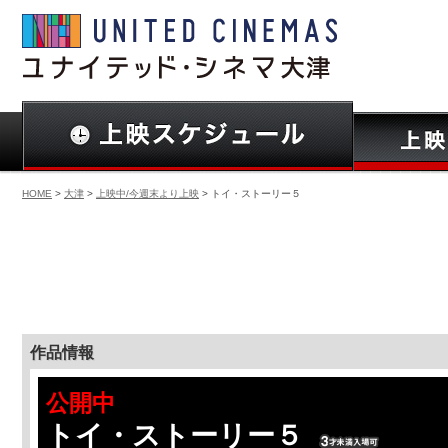
HOME
>
大津
>
上映中/今週末より上映
> トイ・ストーリー５
作品情報
公開中
トイ・ストーリー５