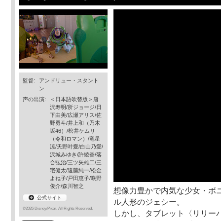
監督:
アンドリュー・スタント
ン
声の出演:
＜日本語吹替版＞唐
沢寿明/所ジョージ/日
下由美/広瀬アリス/佐
野勇斗/井上和（乃木
坂46）/松井ケムリ
（令和ロマン）/竜星
涼/天野叶愛/白山乃愛/
沢城みゆき/許綾香/落
合弘治/三ツ矢雄二/三
宅健太/遠藤純一/松金
よね子/戸田恵子/咲野
俊介/森川智之
想像力豊かで内気な少女・ボ
公式サイト
ル人形のジェシー。
©2026 Disney/Pixar. All Rights Reserved.
しかし、タブレット〈リリー