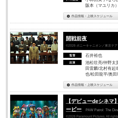
阪本（マユリカ）
作品情報・上映スケジュール
開戦前夜
©2026 ポニーキャニオン／東京テ
石井裕也
池松壮亮/仲野太賀
田雷麟/北村有起
也/松田龍平/奥田
作品情報・上映スケジュール
【デビューdeシネマ
ービー
PAW Patrol: The Din
©2026 Paramount Pictures. All rights