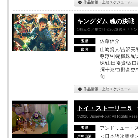
作品情報・上映スケジュール
キングダム 魂の決戦
©原泰久／集英社 ©2026 映画「
佐藤信介
山崎賢人/吉沢亮/
尊淳/神尾楓珠/結
珠/山田裕貴/坂口
彌十郎/笹野高史/
旬
作品情報・上映スケジュール
トイ・ストーリー５
©2026 Disney/Pixar. All Rights Rese
アンドリュー・
＜日本語吹替版＞