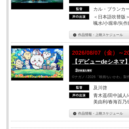
カル・ブランカ
＜日本語吹替版＞
颯水/小堀幸/矢
作品情報・上映スケジュール
2026/08/07（金）～2
【デビューdeシネマ
©ナガノ / 2026「映画ちいかわ」
及川啓
青木遥/田中誠人/
美由利/春海百乃
作品情報・上映スケジュール