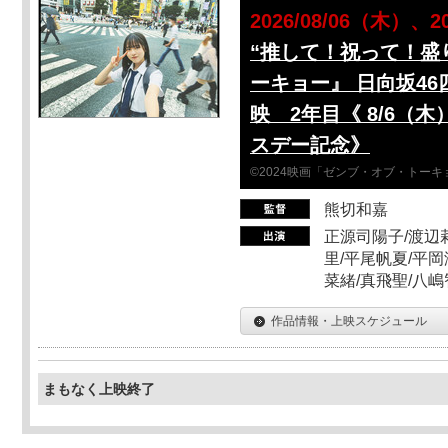
2026/08/06（木）、2
“推して！祝って！盛
ーキョー』 日向坂46
映 2年目《 8/6（
スデー記念》
©2024映画「ゼンブ・オブ・トー
熊切和嘉
正源司陽子/渡辺
里/平尾帆夏/平岡
菜緒/真飛聖/八
作品情報・上映スケジュール
まもなく上映終了