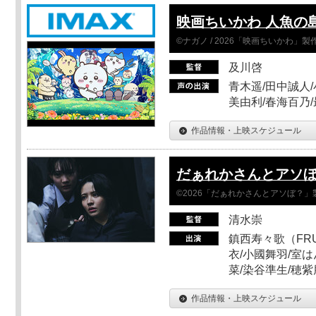
映画ちいかわ 人魚の
©ナガノ / 2026「映画ちいかわ」
及川啓
青木遥/田中誠人/
美由利/春海百乃
作品情報・上映スケジュール
だぁれかさんとアソ
©2026「だぁれかさんとアソぼ？」
清水崇
鎮西寿々歌（FRUI
衣/小國舞羽/室
菜/染谷準生/穂紫
作品情報・上映スケジュール