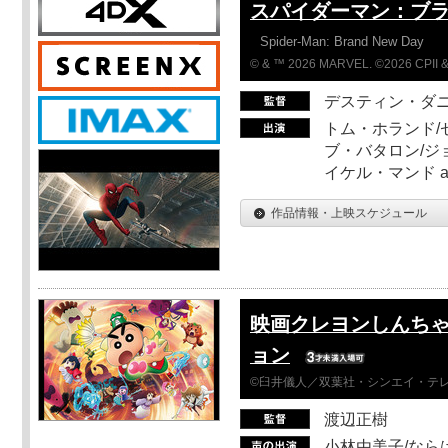
スパイダーマン：ブ
Spider-Man: Brand New Day
© & ™ 2026 MARVEL. ©2026 CPII &
デスティン・ダ
トム・ホランド/
ブ・バタロン/ジ
イケル・マンド a
作品情報・上映スケジュール
映画クレヨンしんちゃ
ョン
©臼井儀人／双葉社・シンエイ・テレビ
渡辺正樹
小林由美子/なら