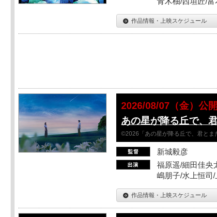
青木柚/西垣匠/富
作品情報・上映スケジュール
2026/08/07（金）公
あの星が降る丘で、
©2026「あの星が降る丘で、君と
新城毅彦
福原遥/細田佳央太
嶋朋子/水上恒司
作品情報・上映スケジュール