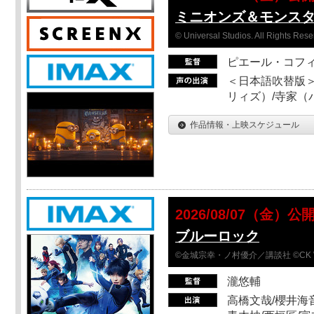
ミニオンズ＆モンス
© Universal Studios. All Rights Rese
ピエール・コフ
＜日本語吹替版＞
リィズ）/寺家（バ
作品情報・上映スケジュール
2026/08/07（金）公
ブルーロック
©金城宗幸・ノ村優介／講談社 ©CK 
瀧悠輔
高橋文哉/櫻井海音