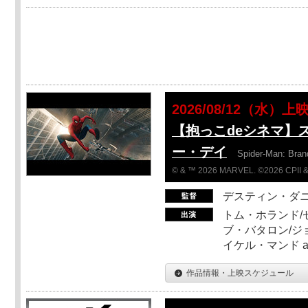
2026/08/12（水）上
【抱っこdeシネマ】
ー・デイ
Spider-Man: Bra
© & ™ 2026 MARVEL. ©2026 CPII &
デスティン・ダ
トム・ホランド/
ブ・バタロン/ジ
イケル・マンド a
作品情報・上映スケジュール