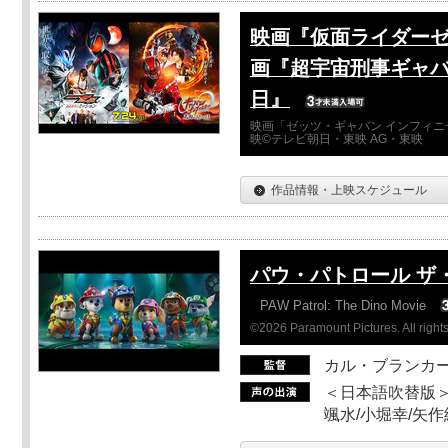
映画『仮面ライダーゼ
画『超宇宙刑事ギャバ
日』
映画「ゼッツ・ギャバン インフィニ
映©テレビ朝日・東映 AG・東映
作品情報・上映スケジュール
パウ・パトロール ザ
PAW Patrol: The Dino Movie
©2026 Paramount Pictures. All rights
カル・ブランカ
＜日本語吹替版＞
颯水/小堀幸/矢