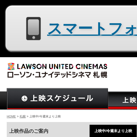
スマートフォン用サイトはコチラ
HOME
>
札幌
> 上映中/今週末より上映
上映作品のご案内
上映中/今週末より上映