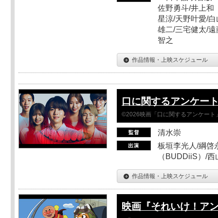
佐野勇斗/井上和
星涼/天野叶愛/白
雄二/三宅健太/遠
智之
作品情報・上映スケジュール
口に関するアンケー
©2026映画「口に関するアンケー
清水崇
板垣李光人/綱啓永
（BUDDiiS）/
作品情報・上映スケジュール
映画『それいけ！ア