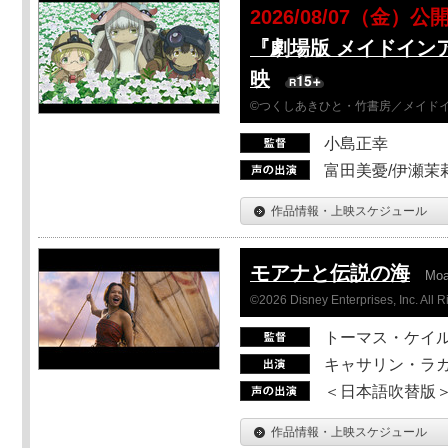
2026/08/07（金）公
『劇場版 メイドイン
映
©つくしあきひと・竹書房／メイド
小島正幸
富田美憂/伊瀬茉
作品情報・上映スケジュール
モアナと伝説の海
Mo
©2026 Disney Enterprises, Inc. All 
トーマス・ケイ
キャサリン・ラガ
＜日本語吹替版＞T
作品情報・上映スケジュール