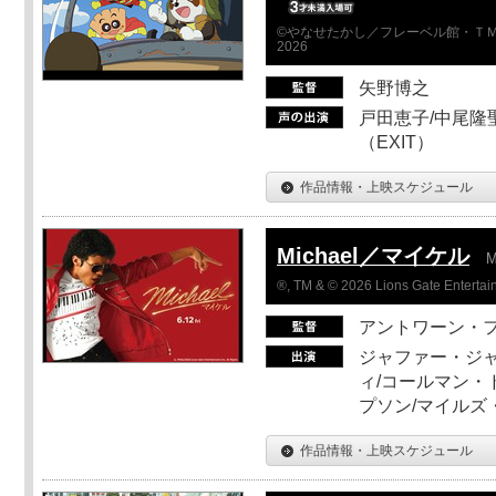
©やなせたかし／フレーベル館・ＴＭ
2026
矢野博之
戸田恵子/中尾隆聖
（EXIT）
作品情報・上映スケジュール
Michael／マイケル
M
®, TM & © 2026 Lions Gate Entertain
アントワーン・
ジャファー・ジ
ィ/コールマン・
プソン/マイルズ
作品情報・上映スケジュール