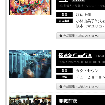
©臼井儀人／双葉社・シンエイ・テレビ
渡辺正樹
小林由美子/なら
阪本（マユリカ）
作品情報・上映スケジュール
怪速急行■■行き
Ghost 
©2025 [MAP&NETRIN]. All Rights R
タク・セウン
チュ・ヒョニョン
作品情報・上映スケジュール
開戦前夜