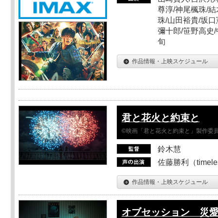
尊淳/神尾楓珠/結
珠/山田裕貴/坂口
彌十郎/笹野高史/
旬
作品情報・上映スケジュール
君と花火と約束と
©映画「君と花火と約束と」製作委
鈴木慧
佐藤勝利（timel
作品情報・上映スケジュール
オブセッション 災