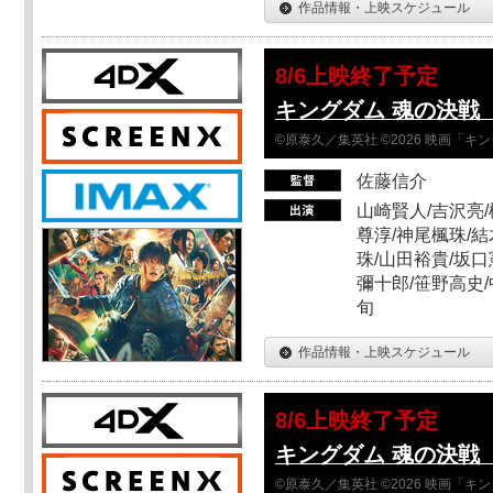
作品情報・上映スケジュール
8/6上映終了予定
キングダム 魂の決戦 
©原泰久／集英社 ©2026 映画「
佐藤信介
山崎賢人/吉沢亮/
尊淳/神尾楓珠/結
珠/山田裕貴/坂口
彌十郎/笹野高史/
旬
作品情報・上映スケジュール
8/6上映終了予定
キングダム 魂の決戦 
©原泰久／集英社 ©2026 映画「