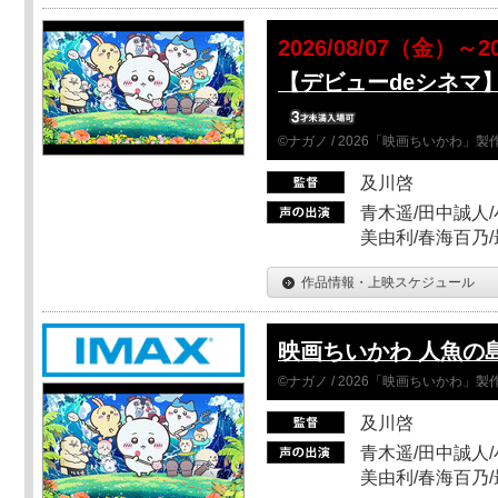
2026/08/07（金）～2
【デビューdeシネマ
©ナガノ / 2026「映画ちいかわ」
及川啓
青木遥/田中誠人/
美由利/春海百乃
作品情報・上映スケジュール
映画ちいかわ 人魚の
©ナガノ / 2026「映画ちいかわ」
及川啓
青木遥/田中誠人/
美由利/春海百乃