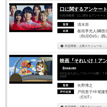
口に関するアンケー
©2026映画「口に関するアンケー
清水崇
板垣李光人/綱啓永
（BUDDiiS）/
作品情報・上映スケジュール
映画『それいけ！ア
©やなせたかし／フレーベル館・ＴＭ
2026
矢野博之
戸田恵子/中尾隆聖
（EXIT）
作品情報・上映スケジュール