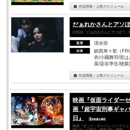
作品情報・上映スケジュール
だぁれかさんとアソ
©2026「だぁれかさんとアソぼ？」
清水崇
鎮西寿々歌（FRUI
衣/小國舞羽/室
菜/染谷準生/穂紫
作品情報・上映スケジュール
映画『仮面ライダーゼ
画『超宇宙刑事ギャバ
日』
映画「ゼッツ・ギャバン インフィニ
映©テレビ朝日・東映 AG・東映