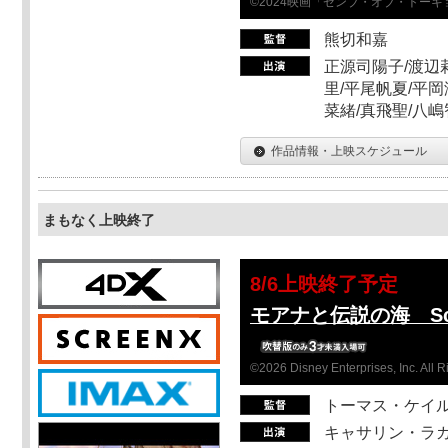
©2024映画「ゼンブ・オブ・トー
熊切和嘉
正源司陽子/渡辺
里/平尾帆夏/平岡
菜緒/真飛聖/八
作品情報・上映スケジュール
まもなく上映終了
8/6上映終了予定
モアナと伝説の海 Scr
©2026 Disney Enterprises, Inc. All 
トーマス・ケイ
キャサリン・ラガ