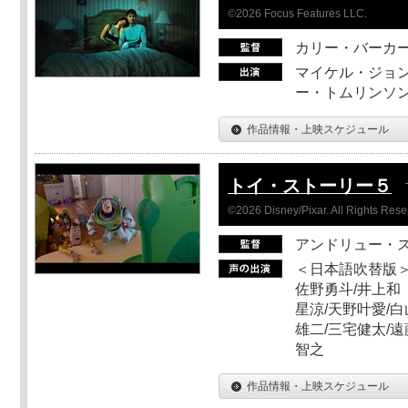
©2026 Focus Features LLC.
カリー・バーカ
マイケル・ジョン
ー・トムリンソン
作品情報・上映スケジュール
トイ・ストーリー５
©2026 Disney/Pixar. All Rights Rese
アンドリュー・
＜日本語吹替版＞
佐野勇斗/井上和
星涼/天野叶愛/白
雄二/三宅健太/遠
智之
作品情報・上映スケジュール