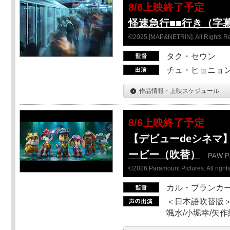
8/6上映終了予定
怪速急行■■行き（字
©2025 [MAP&NETRIN]. All Rights R
タク・セウン
チュ・ヒョニョン
作品情報・上映スケジュール
8/6上映終了予定
【デビューdeシネマ
ービー（吹替）
PAW Pa
©2026 Paramount Pictures. All rights
カル・ブランカ
＜日本語吹替版＞
颯水/小堀幸/矢