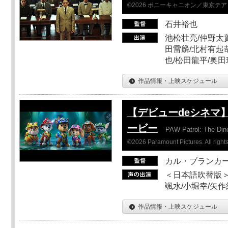
©2026 ポニーキャニオン／東京テ
石井裕也
池松壮亮/仲野太賀
田雷麟/北村有起
也/松田龍平/奥田
作品情報・上映スケジュール
【デビューdeシネマ
ービー
PAW Patrol: The Din
©2026 Paramount Pictures. All rights
カル・ブランカ
＜日本語吹替版＞
颯水/小堀幸/矢
作品情報・上映スケジュール