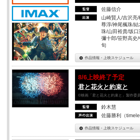
佐藤信介
山崎賢人/吉沢亮/
尊淳/神尾楓珠/結
珠/山田裕貴/坂口
彌十郎/笹野高史/
旬
作品情報・上映スケジュール
8/6上映終了予定
君と花火と約束と
©映画「君と花火と約束と」製作委
鈴木慧
佐藤勝利（timel
作品情報・上映スケジュール