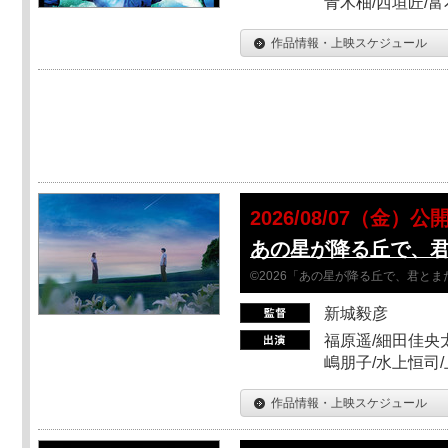
青木柚/西垣匠/富
作品情報・上映スケジュール
2026/08/07（金）公
あの星が降る丘で、
©2026「あの星が降る丘で、君と
新城毅彦
福原遥/細田佳央太
嶋朋子/水上恒司
作品情報・上映スケジュール