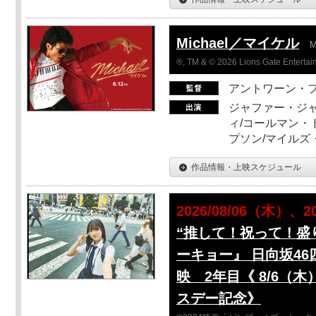
Michael／マイケル
M
®, TM & © 2026 Lions Gate Entertain
アントワーン・
ジャファー・ジ
ィ/コールマン・
プソン/マイルズ
作品情報・上映スケジュール
2026/08/06（木）、2
“推して！祝って！盛
ーキョー』 日向坂46
映 2年目《 8/6（
スデー記念》