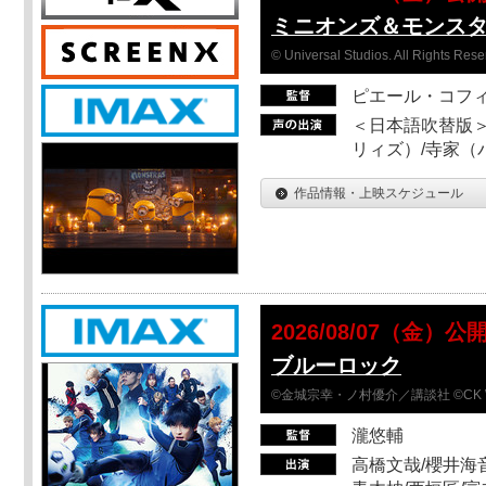
ミニオンズ＆モンス
© Universal Studios. All Rights Rese
ピエール・コフ
＜日本語吹替版＞
リィズ）/寺家（バ
作品情報・上映スケジュール
2026/08/07（金）公
ブルーロック
©金城宗幸・ノ村優介／講談社 ©CK 
瀧悠輔
高橋文哉/櫻井海音