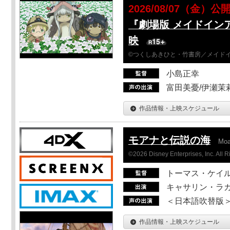
2026/08/07（金）公
『劇場版 メイドイン
映
©つくしあきひと・竹書房／メイド
小島正幸
富田美憂/伊瀬茉
作品情報・上映スケジュール
モアナと伝説の海
Mo
©2026 Disney Enterprises, Inc. All 
トーマス・ケイ
キャサリン・ラガ
＜日本語吹替版＞T
作品情報・上映スケジュール