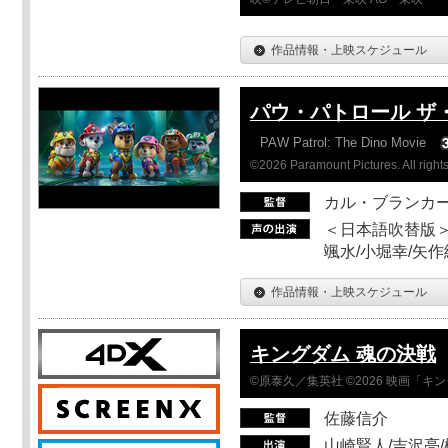
作品情報・上映スケジュール
パウ・パトロール ザ
PAW Patrol: The Dino Movie
©2026 Paramount Pictures. All rights
カル・ブランカ
＜日本語吹替版＞
颯水/小堀幸/矢
作品情報・上映スケジュール
キングダム 魂の決戦
©原泰久／集英社 ©2026 映画「
佐藤信介
山崎賢人/吉沢亮/