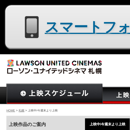
スマートフォン用サイトはコチラ
HOME
>
札幌
> 上映中/今週末より上映
上映作品のご案内
上映中/今週末より上映