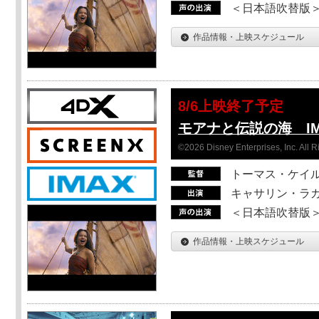
＜日本語吹替版＞T
作品情報・上映スケジュール
8/6上映終了予定
モアナと伝説の海 I
©2026 Disney Enterprises, Inc. All 
トーマス・ケイ
キャサリン・ラガ
＜日本語吹替版＞T
作品情報・上映スケジュール