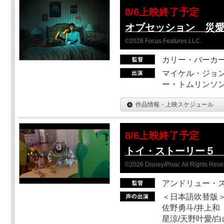
8/6上映終了予定
オブセッション 災
©2026 Focus Features LLC.
カリー・バーカ
マイケル・ジョン
ー・トムリンソン
作品情報・上映スケジュール
8/6上映終了予定
トイ・ストーリー５ 
©2026 Disney/Pixar. All Rights Rese
アンドリュー・
＜日本語吹替版＞
佐野勇斗/井上和
星涼/天野叶愛/白