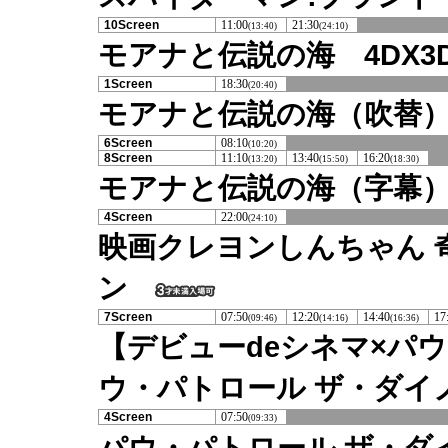
10Screen
11:00
21:30
(13:40)
(24:10)
モアナと伝説の海 4DX3
1Screen
18:30
(20:40)
モアナと伝説の海（吹替
6Screen
08:10
(10:20)
8Screen
11:10
13:40
16:20
(13:20)
(15:50)
(18:30)
モアナと伝説の海（字幕
4Screen
22:00
(24:10)
映画クレヨンしんちゃん 
ン
7Screen
07:50
12:20
14:40
17
(09:46)
(14:16)
(16:36)
【デビューdeシネマ×パ
ウ・パトロール ザ・ダイノ
4Screen
07:50
(09:33)
パウ・パトロール ザ・ダ