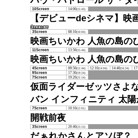
10Screen
14:00
(15:43)
【デビューdeシネマ】映
3Screen
08:10
(10:04)
映画ちいかわ 人魚の島のひ
11Screen
13:50
(15:44)
映画ちいかわ 人魚の島の
4Screen
09:50
12:10
14:40
17
(11:44)
(14:04)
(16:34)
9Screen
17:30
(19:24)
7Screen
19:20
(21:14)
仮面ライダーゼッツさよな
バン インフィニティ 太
7Screen
10:10
(12:01)
開戦前夜
3Screen
20:40
(23:13)
だぁれかさんとアソぼ？