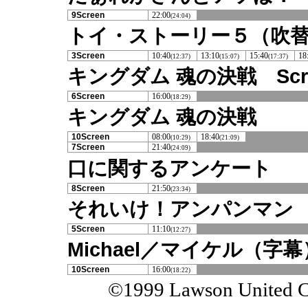
9Screen
22:00
(24:04)
トイ・ストーリー５（吹
3Screen
10:40
13:10
15:40
18
(12:37)
(15:07)
(17:37)
キングダム 魂の決戦 Scre
6Screen
16:00
(18:29)
キングダム 魂の決戦
10Screen
08:00
18:40
(10:29)
(21:09)
7Screen
21:40
(24:09)
口に関するアンケート
8Screen
21:50
(23:34)
それいけ！アンパンマン
5Screen
11:10
(12:27)
Michael／マイケル（字幕
10Screen
16:00
(18:22)
©1999 Lawson United Cin