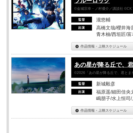
ブルーロック
©金城宗幸・ノ村優介／講談社 ©CK 
瀧悠輔
高橋文哉/櫻井海音
青木柚/西垣匠/富
作品情報・上映スケジュール
あの星が降る丘で、
©2026「あの星が降る丘で、君と
新城毅彦
福原遥/細田佳央太
嶋朋子/水上恒司
作品情報・上映スケジュール