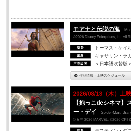
モアナと伝説の海
Mo
©2026 Disney Enterprises, Inc. All 
トーマス・ケイ
キャサリン・ラガ
＜日本語吹替版＞T
作品情報・上映スケジュール
2026/08/13（木）上
【抱っこdeシネマ】
ー・デイ
Spider-Man: Bra
© & ™ 2026 MARVEL. ©2026 CPII &
デスティン・ダ