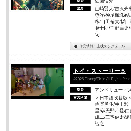
佐藤信介
山崎賢人/吉沢亮/
尊淳/神尾楓珠/結
珠/山田裕貴/坂口
彌十郎/笹野高史/
旬
作品情報・上映スケジュール
トイ・ストーリー５
©2026 Disney/Pixar. All Rights Rese
アンドリュー・
＜日本語吹替版＞
佐野勇斗/井上和
星涼/天野叶愛/白
雄二/三宅健太/遠
智之