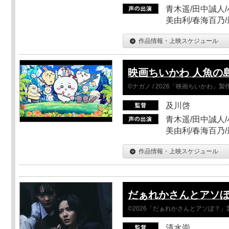
青木遥/田中誠人/
美由利/春海百乃
作品情報・上映スケジュール
映画ちいかわ 人魚の
©ナガノ / 2026「映画ちいかわ」
及川啓
青木遥/田中誠人/
美由利/春海百乃
作品情報・上映スケジュール
だぁれかさんとアソ
©2026「だぁれかさんとアソぼ？」
清水崇