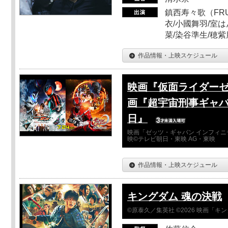
鎮西寿々歌（FRUI
衣/小國舞羽/室
菜/染谷準生/穂紫
作品情報・上映スケジュール
映画『仮面ライダーゼ
画『超宇宙刑事ギャバ
日』
映画「ゼッツ・ギャバン インフィニ
映©テレビ朝日・東映 AG・東映
作品情報・上映スケジュール
キングダム 魂の決戦
©原泰久／集英社 ©2026 映画「