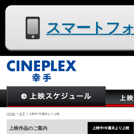
スマートフォン用サイトはコチラ
HOME
>
幸手
> 上映中/今週末より上映
上映作品のご案内
上映中/今週末より上映