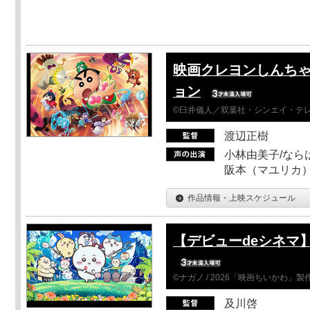
映画クレヨンしんちゃ
ョン
©臼井儀人／双葉社・シンエイ・テレビ
渡辺正樹
小林由美子/なら
阪本（マユリカ）
作品情報・上映スケジュール
【デビューdeシネマ
©ナガノ / 2026「映画ちいかわ」
及川啓