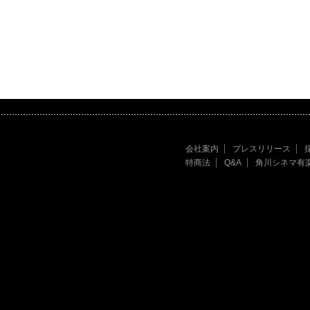
会社案内
プレスリリース
特商法
Q&A
角川シネマ有