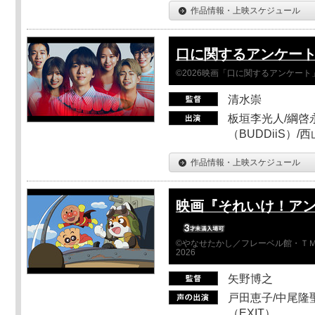
作品情報・上映スケジュール
口に関するアンケー
©2026映画「口に関するアンケー
清水崇
板垣李光人/綱啓永
（BUDDiiS）/
作品情報・上映スケジュール
映画『それいけ！ア
©やなせたかし／フレーベル館・ＴＭ
2026
矢野博之
戸田恵子/中尾隆聖
（EXIT）