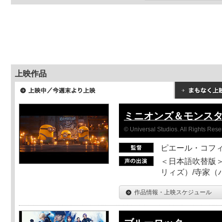
上映作品
ミニオンズ＆モンス
© Universal Studios. All Rights Rese
ピエール・コフ
＜日本語吹替版＞
リィズ）/寺家（バ
作品情報・上映スケジュール