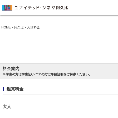
HOME
>
阿久比
> 入場料金
料金案内
※学生の方は学生証/シニアの方は年齢証明をご持参ください。
鑑賞料金
大人