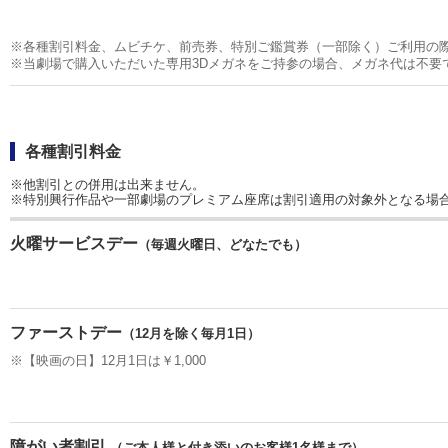
※各種割引料金、ムビチケ、前売券、特別ご鑑賞券（一部除く）ご利用の
※当劇場で購入いただいた専用3Dメガネをご持参の場合、メガネ代は不要
各種割引料金
※他割引との併用は出来ません。
※特別興行作品や一部劇場のプレミアム座席は割引適用の対象外となる場
火曜サービスデー
（毎週火曜日、どなたでも）
ファーストデー
（12月を除く毎月1日）
※【映画の日】12月1日は￥1,000
障がい者割引
（ご本人様と付き添いのお客様1名様まで）